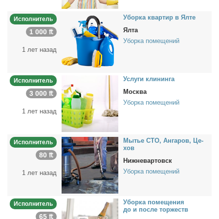
Убор­ка квар­тир в Ял­те
Исполнитель
Ялта
1 000 ₶
Уборка помещений
1 лет назад
Услу­ги кли­нин­га
Исполнитель
Москва
3 000 ₶
Уборка помещений
1 лет назад
Мы­тье СТО, Ан­га­ров, Це­
Исполнитель
хов
80 ₶
Нижневартовск
Уборка помещений
1 лет назад
Убор­ка по­ме­ще­ния
Исполнитель
до и по­сле тор­жеств
65 ₶