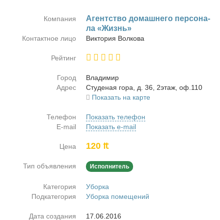
Агент­ство до­маш­не­го пер­со­на­
Компания
ла «Жизнь»
Контактное лицо
Вик­то­рия Вол­ко­ва
Рейтинг
Город
Вла­ди­мир
Адрес
Сту­де­ная го­ра, д. 36, 2этаж, оф.110
Показать на карте
Телефон
Показать телефон
E-mail
Показать e-mail
120 ₶
Цена
Тип объявления
Исполнитель
Категория
Уборка
Подкатегория
Уборка помещений
Дата создания
17.06.2016