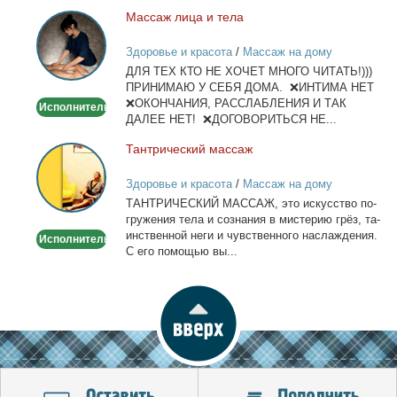
Мас­саж ли­ца и те­ла
Массаж
лица
Здоровье и красота
/
Массаж на дому
и
ДЛЯ ТЕХ КТО НЕ ХОЧЕТ МНОГО ЧИТАТЬ!)))
тела
ПРИНИМАЮ У СЕБЯ ДОМА. ❌ИНТИМА НЕТ
❌ОКОНЧАНИЯ, РАССЛАБЛЕНИЯ И ТАК
Исполнитель
ДАЛЕЕ НЕТ! ❌ДОГОВОРИТЬСЯ НЕ...
Тан­три­че­ский мас­саж
Тантрический
массаж
Здоровье и красота
/
Массаж на дому
ТАНТРИЧЕСКИЙ МАССАЖ, это ис­кус­ство по­
гру­же­ния те­ла и со­зна­ния в ми­сте­рию грёз, та­
ин­ствен­ной неги и чув­ствен­но­го на­сла­жде­ния.
Исполнитель
С его по­мо­щью вы...