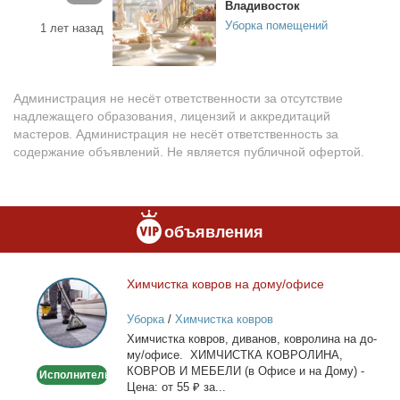
Владивосток
Уборка помещений
1 лет назад
Администрация не несёт ответственности за отсутствие
надлежащего образования, лицензий и аккредитаций
мастеров. Администрация не несёт ответственность за
содержание объявлений. Не является публичной офертой.
объявления
Хим­чист­ка ков­ров на до­му/офи­се
Химчистка
ковров
Уборка
/
Химчистка ковров
на
Хим­чист­ка ков­ров, ди­ва­нов, ков­ро­ли­на на до­
дому/
му/офи­се. ХИМЧИСТКА КОВРОЛИНА,
офисе
КОВРОВ И МЕБЕЛИ (в Офи­се и на До­му) -
Исполнитель
Це­на: от 55 ₽ за...