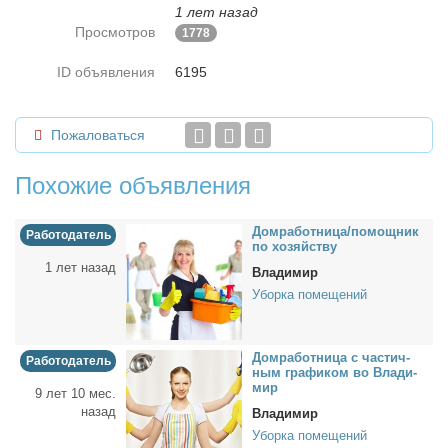
1 лет назад
Просмотров
1778
ID объявления
6195
Пожаловаться
Похожие объявления
Дом­ра­бот­ни­ца/по­мощ­ник
Работодатель
по хо­зяй­ству
1 лет назад
Владимир
Уборка помещений
Дом­ра­бот­ни­ца с ча­стич­
Работодатель
ным гра­фи­ком во Вла­ди­
мир
9 лет 10 мес.
назад
Владимир
Уборка помещений