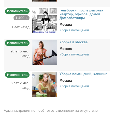
Ге­ну­бор­ки, по­сле ре­мон­та
Исполнитель
квар­тир, офи­сов, до­мов.
1 400 ₶
Дом­ра­бот­ни­цы
Москва
1 лет назад
Уборка помещений
Убор­ка в Москве
Исполнитель
Москва
9 лет 5 мес.
Уборка помещений
назад
Убор­ка по­ме­ще­ний, кли­нинг
Исполнитель
Москва
8 лет 2 мес.
Уборка помещений
назад
Администрация не несёт ответственности за отсутствие