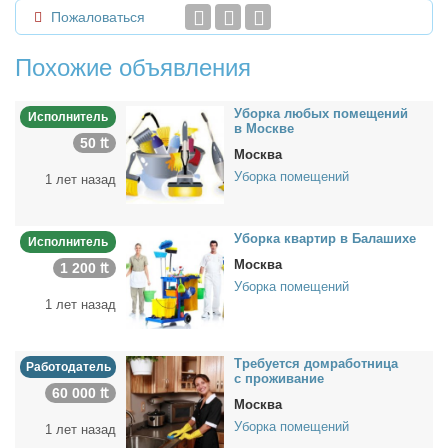
Пожаловаться
Похожие объявления
Убор­ка лю­бых по­ме­ще­ний
Исполнитель
в Москве
50 ₶
Москва
Уборка помещений
1 лет назад
Убор­ка квар­тир в Ба­ла­ши­хе
Исполнитель
Москва
1 200 ₶
Уборка помещений
1 лет назад
Тре­бу­ет­ся дом­ра­бот­ни­ца
Работодатель
с про­жи­ва­ние
60 000 ₶
Москва
Уборка помещений
1 лет назад