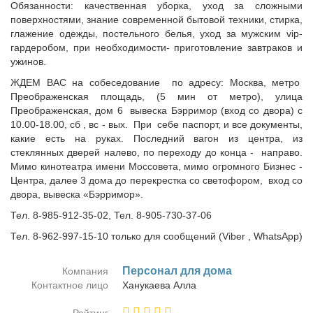
Обязанности: качественная уборка, уход за сложными
поверхностями, знание современной бытовой техники, стирка,
глажение одежды, постельного белья, уход за мужским vip-
гардеробом, при необходимости- приготовление завтраков и
ужинов.
ЖДЕМ ВАС на собеседование по адресу: Москва, метро
Преображенская площадь, (5 мин от метро), улица
Преображенская, дом 6 вывеска Бэрримор (вход со двора) с
10.00-18.00, сб , вс - вых. При себе паспорт, и все документы,
какие есть на руках. Последний вагон из центра, из
стеклянных дверей налево, по переходу до конца - направо.
Мимо кинотеатра имени Моссовета, мимо огромного Бизнес -
Центра, далее 3 дома до перекрестка со светофором, вход со
двора, вывеска «Бэрримор».
Тел. 8-985-912-35-02, Тел. 8-905-730-37-06
Тел. 8-962-997-15-10 только для сообщений (Viber , WhatsApp)
Пер­со­нал для до­ма
Компания
Контактное лицо
Ха­ну­ка­е­ва Ал­ла