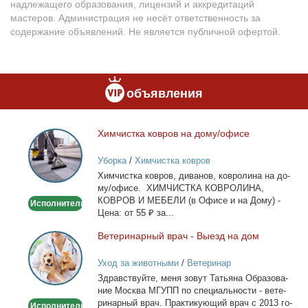
надлежащего образования, лицензий и аккредитаций
мастеров. Администрация не несёт ответственность за
содержание объявлений. Не является публичной офертой.
объявления
Хим­чист­ка ков­ров на до­му/офи­се
Химчистка
ковров
Уборка
/
Химчистка ковров
на
Хим­чист­ка ков­ров, ди­ва­нов, ков­ро­ли­на на до­
дому/
му/офи­се. ХИМЧИСТКА КОВРОЛИНА,
офисе
КОВРОВ И МЕБЕЛИ (в Офи­се и на До­му) -
Исполнитель
Це­на: от 55 ₽ за...
Ве­те­ри­нар­ный врач - Вы­езд на дом
Ветеринарный
врач
Уход за животными
/
Ветеринар
-
Здрав­ствуй­те, ме­ня зо­вут Та­тья­на Об­ра­зо­ва­
Выезд
ние Москва МГУПП по спе­ци­аль­но­сти - ве­те­
на
ри­нар­ный врач. Прак­ти­ку­ю­щий врач с 2013 го­
Исполнитель
дом