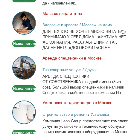
да - на­прав­ле­ния:...
Мас­саж ли­ца и те­ла
Массаж
лица
Здоровье и красота
/
Массаж на дому
и
ДЛЯ ТЕХ КТО НЕ ХОЧЕТ МНОГО ЧИТАТЬ!)))
тела
ПРИНИМАЮ У СЕБЯ ДОМА. ❌ИНТИМА НЕТ
❌ОКОНЧАНИЯ, РАССЛАБЛЕНИЯ И ТАК
Исполнитель
ДАЛЕЕ НЕТ! ❌ДОГОВОРИТЬСЯ НЕ...
Арен­да спец­тех­ни­ки в Москве
Аренда
спецтехники
Транспортные услуги
/
Другое
в
АРЕНДА СПЕЦТЕХНИКИ
Москве
ОТ СОБСТВЕННИКА от од­ной сме­ны (8 ча­
сов). Боль­шой вы­бор спец­тех­ни­ки в на­ли­чии
Исполнитель
Спец­тех­ни­ка в соб­ствен­но­сти ком­па­нии На­
лич­ный...
Уста­нов­ка кон­ди­ци­о­не­ров в Москве
Установка
кондиционеров
Строительство и ремонт
/
Установка
в
кондиционеров
Ком­па­ния Leon Group предо­став­ля­ет ком­плекс
Москве
услуг по уста­нов­ке и тех­ни­че­ско­му об­слу­жи­
ва­нию кли­ма­ти­че­ско­го обо­ру­до­ва­ния в Москве
Исполнитель