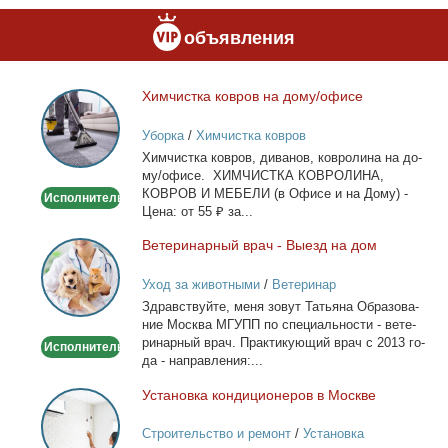
объявления
Хим­чист­ка ков­ров на до­му/офи­се
Химчистка
ковров
Уборка
/
Химчистка ковров
на
Хим­чист­ка ков­ров, ди­ва­нов, ков­ро­ли­на на до­
дому/
му/офи­се. ХИМЧИСТКА КОВРОЛИНА,
офисе
КОВРОВ И МЕБЕЛИ (в Офи­се и на До­му) -
Исполнитель
Це­на: от 55 ₽ за...
Ве­те­ри­нар­ный врач - Вы­езд на дом
Ветеринарный
врач
Уход за животными
/
Ветеринар
-
Здрав­ствуй­те, ме­ня зо­вут Та­тья­на Об­ра­зо­ва­
Выезд
ние Москва МГУПП по спе­ци­аль­но­сти - ве­те­
на
ри­нар­ный врач. Прак­ти­ку­ю­щий врач с 2013 го­
Исполнитель
дом
да - на­прав­ле­ния:...
Уста­нов­ка кон­ди­ци­о­не­ров в Москве
Установка
кондиционеров
Строительство и ремонт
/
Установка
в