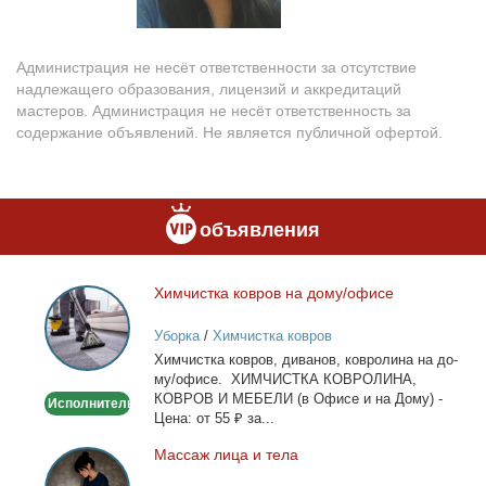
Администрация не несёт ответственности за отсутствие
надлежащего образования, лицензий и аккредитаций
мастеров. Администрация не несёт ответственность за
содержание объявлений. Не является публичной офертой.
объявления
Хим­чист­ка ков­ров на до­му/офи­се
Химчистка
ковров
Уборка
/
Химчистка ковров
на
Хим­чист­ка ков­ров, ди­ва­нов, ков­ро­ли­на на до­
дому/
му/офи­се. ХИМЧИСТКА КОВРОЛИНА,
офисе
КОВРОВ И МЕБЕЛИ (в Офи­се и на До­му) -
Исполнитель
Це­на: от 55 ₽ за...
Мас­саж ли­ца и те­ла
Массаж
лица