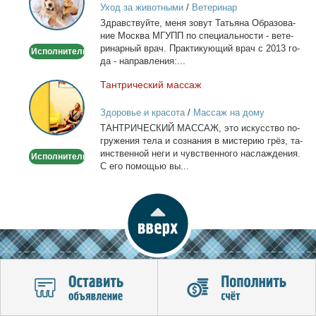
Уход за животными
/
Ветеринар
-
Здрав­ствуй­те, ме­ня зо­вут Та­тья­на Об­ра­зо­ва­
Выезд
ние Москва МГУПП по спе­ци­аль­но­сти - ве­те­
на
ри­нар­ный врач. Прак­ти­ку­ю­щий врач с 2013 го­
Исполнитель
дом
да - на­прав­ле­ния:...
Тан­три­че­ский мас­саж
Тантрический
массаж
Здоровье и красота
/
Массаж на дому
ТАНТРИЧЕСКИЙ МАССАЖ, это ис­кус­ство по­
гру­же­ния те­ла и со­зна­ния в ми­сте­рию грёз, та­
ин­ствен­ной неги и чув­ствен­но­го на­сла­жде­ния.
Исполнитель
С его по­мо­щью вы...