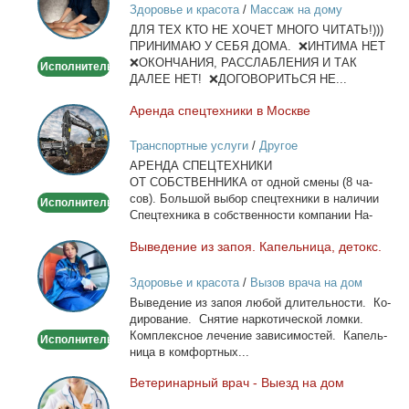
Здоровье и красота
/
Массаж на дому
и
ДЛЯ ТЕХ КТО НЕ ХОЧЕТ МНОГО ЧИТАТЬ!)))
тела
ПРИНИМАЮ У СЕБЯ ДОМА. ❌ИНТИМА НЕТ
❌ОКОНЧАНИЯ, РАССЛАБЛЕНИЯ И ТАК
Исполнитель
ДАЛЕЕ НЕТ! ❌ДОГОВОРИТЬСЯ НЕ...
Арен­да спец­тех­ни­ки в Москве
Аренда
спецтехники
Транспортные услуги
/
Другое
в
АРЕНДА СПЕЦТЕХНИКИ
Москве
ОТ СОБСТВЕННИКА от од­ной сме­ны (8 ча­
сов). Боль­шой вы­бор спец­тех­ни­ки в на­ли­чии
Исполнитель
Спец­тех­ни­ка в соб­ствен­но­сти ком­па­нии На­
лич­ный...
Вы­ве­де­ние из за­поя. Ка­пель­ни­ца, де­токс.
Выведение
из
Здоровье и красота
/
Вызов врача на дом
запоя.
Вы­ве­де­ние из за­поя лю­бой дли­тель­но­сти. Ко­
Капельница,
ди­ро­ва­ние. Сня­тие нар­ко­ти­че­ской лом­ки.
детокс.
Ком­плекс­ное ле­че­ние за­ви­си­мо­стей. Ка­пель­
Исполнитель
ни­ца в ком­форт­ных...
Ве­те­ри­нар­ный врач - Вы­езд на дом
Ветеринарный
врач