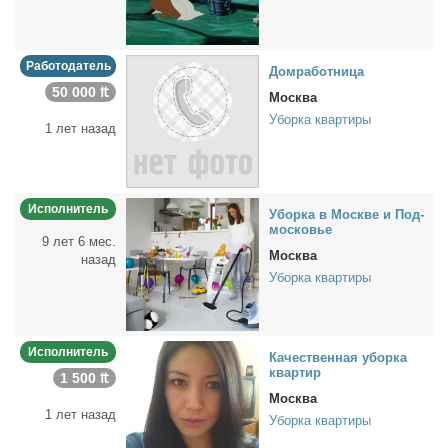
Работодатель
Дом­ра­бот­ни­ца
50 000 ₶
Москва
Уборка квартиры
1 лет назад
Исполнитель
Убор­ка в Москве и Под­
мос­ко­вье
9 лет 6 мес.
Москва
назад
Уборка квартиры
Исполнитель
Ка­че­ствен­ная убор­ка
квар­тир
1 500 ₶
Москва
1 лет назад
Уборка квартиры