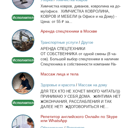
на
Хим­чист­ка ков­ров, ди­ва­нов, ков­ро­ли­на на до­
дому/
му/офи­се. ХИМЧИСТКА КОВРОЛИНА,
офисе
КОВРОВ И МЕБЕЛИ (в Офи­се и на До­му) -
Исполнитель
Це­на: от 55 ₽ за...
Арен­да спец­тех­ни­ки в Москве
Аренда
спецтехники
Транспортные услуги
/
Другое
в
АРЕНДА СПЕЦТЕХНИКИ
Москве
ОТ СОБСТВЕННИКА от од­ной сме­ны (8 ча­
сов). Боль­шой вы­бор спец­тех­ни­ки в на­ли­чии
Исполнитель
Спец­тех­ни­ка в соб­ствен­но­сти ком­па­нии На­
лич­ный...
Мас­саж ли­ца и те­ла
Массаж
лица
Здоровье и красота
/
Массаж на дому
и
ДЛЯ ТЕХ КТО НЕ ХОЧЕТ МНОГО ЧИТАТЬ!)))
тела
ПРИНИМАЮ У СЕБЯ ДОМА. ❌ИНТИМА НЕТ
❌ОКОНЧАНИЯ, РАССЛАБЛЕНИЯ И ТАК
Исполнитель
ДАЛЕЕ НЕТ! ❌ДОГОВОРИТЬСЯ НЕ...
Ре­пе­ти­тор ан­глий­ско­го Он­лайн по Skype
Репетитор
или WhatsApp
английского
Образование
/
Репетитор