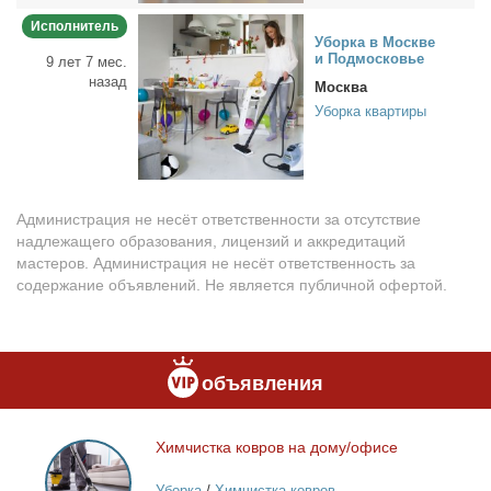
Исполнитель
Убор­ка в Москве
и Под­мос­ко­вье
9 лет 7 мес.
назад
Москва
Уборка квартиры
Администрация не несёт ответственности за отсутствие
надлежащего образования, лицензий и аккредитаций
мастеров. Администрация не несёт ответственность за
содержание объявлений. Не является публичной офертой.
объявления
Хим­чист­ка ков­ров на до­му/офи­се
Химчистка
ковров
Уборка
/
Химчистка ковров