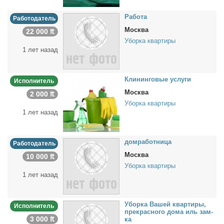
Ра­бо­та
Работодатель
Москва
22 000 ₶
Уборка квартиры
1 лет назад
Кли­нин­го­вые услу­ги
Исполнитель
Москва
2 000 ₶
Уборка квартиры
1 лет назад
дом­ра­бот­ни­ца
Работодатель
Москва
10 000 ₶
Уборка квартиры
1 лет назад
Убор­ка Ва­шей квар­ти­ры,
Исполнитель
пре­крас­но­го до­ма иль зам­
3 000 ₶
ка