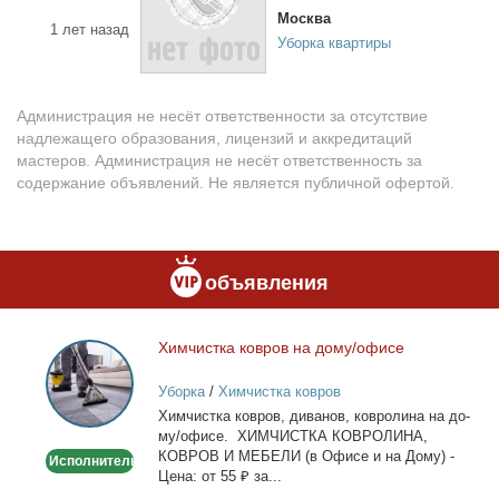
Москва
1 лет назад
Уборка квартиры
Администрация не несёт ответственности за отсутствие
надлежащего образования, лицензий и аккредитаций
мастеров. Администрация не несёт ответственность за
содержание объявлений. Не является публичной офертой.
объявления
Хим­чист­ка ков­ров на до­му/офи­се
Химчистка
ковров
Уборка
/
Химчистка ковров
на
Хим­чист­ка ков­ров, ди­ва­нов, ков­ро­ли­на на до­
дому/
му/офи­се. ХИМЧИСТКА КОВРОЛИНА,
офисе
КОВРОВ И МЕБЕЛИ (в Офи­се и на До­му) -
Исполнитель
Це­на: от 55 ₽ за...