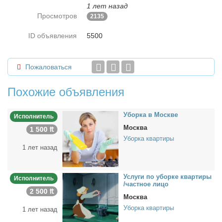
1 лет назад
Просмотров
2135
ID объявления
5500
Пожаловаться
Похожие объявления
Убор­ка в Москве
Исполнитель
Москва
1 500 ₶
Уборка квартиры
1 лет назад
Услу­ги по убор­ке квар­ти­ры
Исполнитель
/част­ное ли­цо
2 500 ₶
Москва
Уборка квартиры
1 лет назад