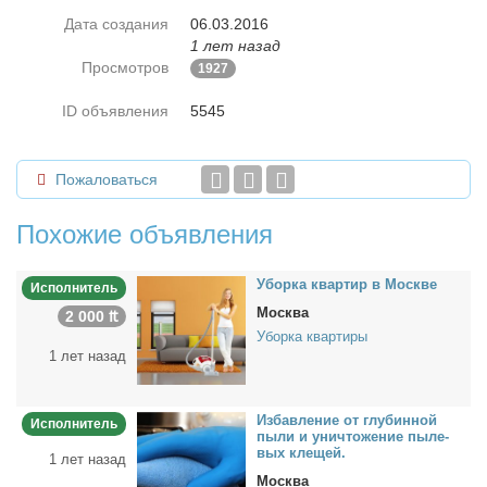
Дата создания
06.03.2016
1 лет назад
Просмотров
1927
ID объявления
5545
Пожаловаться
Похожие объявления
Убор­ка квар­тир в Москве
Исполнитель
Москва
2 000 ₶
Уборка квартиры
1 лет назад
Из­бав­ле­ние от глу­бин­ной
Исполнитель
пы­ли и уни­что­же­ние пыле­
вых кле­щей.
1 лет назад
Москва