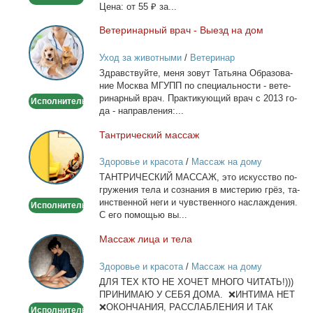
Це­на: от 55 ₽ за...
Ве­те­ри­нар­ный врач - Вы­езд на дом
Ветеринарный
врач
Уход за животными
/
Ветеринар
-
Здрав­ствуй­те, ме­ня зо­вут Та­тья­на Об­ра­зо­ва­
Выезд
ние Москва МГУПП по спе­ци­аль­но­сти - ве­те­
на
ри­нар­ный врач. Прак­ти­ку­ю­щий врач с 2013 го­
Исполнитель
дом
да - на­прав­ле­ния:...
Тан­три­че­ский мас­саж
Тантрический
массаж
Здоровье и красота
/
Массаж на дому
ТАНТРИЧЕСКИЙ МАССАЖ, это ис­кус­ство по­
гру­же­ния те­ла и со­зна­ния в ми­сте­рию грёз, та­
ин­ствен­ной неги и чув­ствен­но­го на­сла­жде­ния.
Исполнитель
С его по­мо­щью вы...
Мас­саж ли­ца и те­ла
Массаж
лица
Здоровье и красота
/
Массаж на дому
и
ДЛЯ ТЕХ КТО НЕ ХОЧЕТ МНОГО ЧИТАТЬ!)))
тела
ПРИНИМАЮ У СЕБЯ ДОМА. ❌ИНТИМА НЕТ
❌ОКОНЧАНИЯ, РАССЛАБЛЕНИЯ И ТАК
Исполнитель