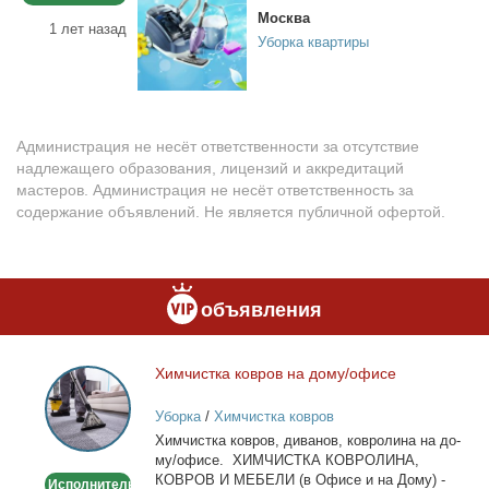
Москва
1 лет назад
Уборка квартиры
Администрация не несёт ответственности за отсутствие
надлежащего образования, лицензий и аккредитаций
мастеров. Администрация не несёт ответственность за
содержание объявлений. Не является публичной офертой.
объявления
Хим­чист­ка ков­ров на до­му/офи­се
Химчистка
ковров
Уборка
/
Химчистка ковров
на
Хим­чист­ка ков­ров, ди­ва­нов, ков­ро­ли­на на до­
дому/
му/офи­се. ХИМЧИСТКА КОВРОЛИНА,
офисе
КОВРОВ И МЕБЕЛИ (в Офи­се и на До­му) -
Исполнитель