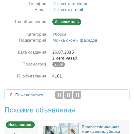
Телефон
Показать телефон
E-mail
Показать e-mail
Тип объявления
Исполнитель
Категория
Уборка
Подкатегория
Мойка окон и фасадов
Дата создания
26.07.2015
1 лет назад
Просмотров
2309
ID объявления
4161
Пожаловаться
Похожие объявления
Исполнитель
Про­фес­сио­наль­ная
мой­ка окон, убор­ка