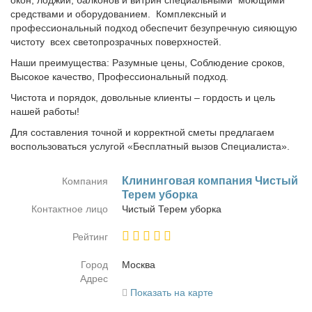
окон, лоджий, балконов и витрин специальными моющими
средствами и оборудованием. Комплексный и
профессиональный подход обеспечит безупречную сияющую
чистоту всех светопрозрачных поверхностей.
Наши преимущества: Разумные цены, Соблюдение сроков,
Высокое качество, Профессиональный подход.
Чистота и порядок, довольные клиенты – гордость и цель
нашей работы!
Для составления точной и корректной сметы предлагаем
воспользоваться услугой «Бесплатный вызов Специалиста».
Кли­нин­го­вая ком­па­ния Чи­стый
Компания
Те­рем убор­ка
Контактное лицо
Чи­стый Те­рем убор­ка
Рейтинг
Город
Москва
Адрес
Показать на карте