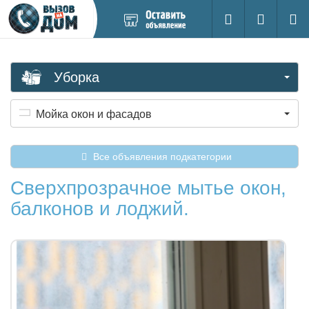
Добавить
Вход на са
Поиск
новое
объявление
Уборка
Мойка окон и фасадов
Все объявления подкатегории
Сверхпрозрачное мытье окон,
балконов и лоджий.