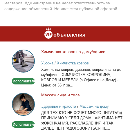
мастеров. Администрация не несёт ответственность за
содержание объявлений. Не является публичной офертой.
объявления
Хим­чист­ка ков­ров на до­му/офи­се
Химчистка
ковров
Уборка
/
Химчистка ковров
на
Хим­чист­ка ков­ров, ди­ва­нов, ков­ро­ли­на на до­
дому/
му/офи­се. ХИМЧИСТКА КОВРОЛИНА,
офисе
КОВРОВ И МЕБЕЛИ (в Офи­се и на До­му) -
Исполнитель
Це­на: от 55 ₽ за...
Мас­саж ли­ца и те­ла
Массаж
лица
Здоровье и красота
/
Массаж на дому
и
ДЛЯ ТЕХ КТО НЕ ХОЧЕТ МНОГО ЧИТАТЬ!)))
тела
ПРИНИМАЮ У СЕБЯ ДОМА. ❌ИНТИМА НЕТ
❌ОКОНЧАНИЯ, РАССЛАБЛЕНИЯ И ТАК
Исполнитель
ДАЛЕЕ НЕТ! ❌ДОГОВОРИТЬСЯ НЕ...