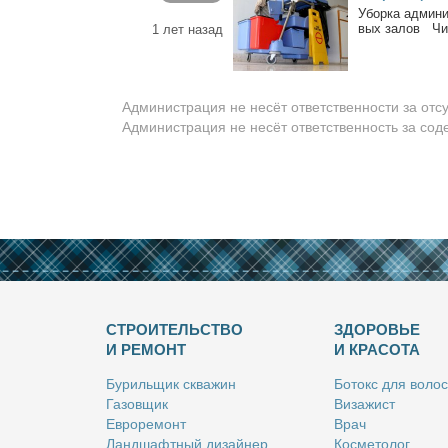
Убор­ка адми­ни
вых за­лов Чис
1 лет назад
Администрация не несёт ответственности за отс
Администрация не несёт ответственность за со
СТРОИТЕЛЬСТВО
ЗДОРОВЬЕ
И РЕМОНТ
И КРАСОТА
Бу­риль­щик сква­жин
Бо­токс для во­лос
Га­зов­щик
Ви­за­жист
Ев­ро­ре­монт
Врач
Ланд­шафт­ный ди­зай­нер
Кос­ме­то­лог