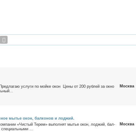
Москва
ред­ла­гаю услу­ги по мой­ке окон Це­ны от 200 руб­лей за ок­но
ь­ный...
­ное мы­тье окон, бал­ко­нов и лод­жий.
Москва
 ком­па­нии «Чи­стый Те­рем» вы­пол­нят мы­тье окон, лод­жий, бал­
 спе­ци­аль­ны­ми ...