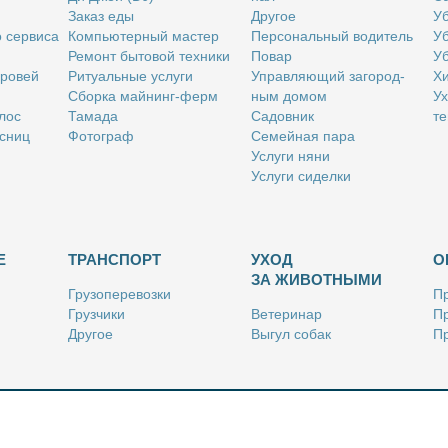
За­каз еды
Дру­гое
Уб
о сер­ви­са
Ком­пью­тер­ный ма­стер
Пер­со­наль­ный во­ди­тель
Уб
Ре­монт бы­то­вой тех­ни­ки
По­вар
Уб
бро­вей
Ри­ту­аль­ные услу­ги
Управ­ля­ю­щий за­го­род­
Хи
Сбор­ка май­нинг-ферм
ным до­мом
Ух
­лос
Та­ма­да
Са­дов­ник
те
с­ниц
Фо­то­граф
Се­мей­ная па­ра
Услу­ги ня­ни
Услу­ги си­дел­ки
Е
ТРАНСПОРТ
УХОД
О
ЗА ЖИВОТНЫМИ
Гру­зо­пе­ре­воз­ки
Пр
Груз­чи­ки
Ве­те­ри­нар
Пр
Дру­гое
Вы­гул со­бак
Пр
Ку­рьер
Дру­гое
Ре
Лич­ный во­ди­тель
Ки­но­лог
Так­си
Стриж­ка жи­вот­ных
Уход за ак­ва­ри­ума­ми