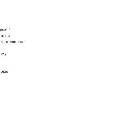
ам!!!
так и
к, стекол на
зму.
роме