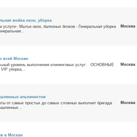
ль­ная мой­ка окон, убор­ка
Москва
м услу­ги:- Мы­тье окон, бал­ко­ных бло­ков - Ге­не­раль­ная убор­ка
е­не­раль­ная...
по всей Москве
Москва
ль­ный уро­вень вы­пол­не­ния кли­нин­го­вых услуг: ОСНОВНЫЕ
 VIP убор­ка,...
ш­лен­ных аль­пи­ни­стов
Москва
о­ты от са­мых про­стых до са­мых слож­ных вы­пол­нит бри­га­да
ш­лен­ных...
ов в Москве