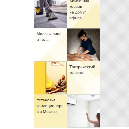
Хим­чист­ка
ков­ров
на до­му/
офи­се
Мас­саж ли­ца
и те­ла
Тан­три­че­ский
мас­саж
Уста­нов­ка
кон­ди­ци­о­не­ро
в в Москве