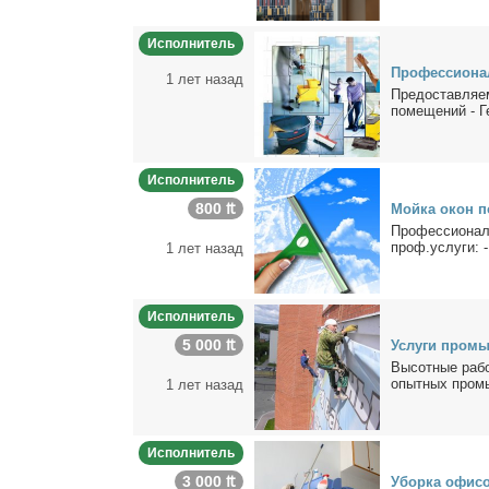
Исполнитель
Про­фес­сио­на
1 лет назад
Предо­став­ля­е
по­ме­ще­ний - Г
Исполнитель
800 ₶
Мой­ка окон 
Про­фес­сио­на
проф.услу­ги: -
1 лет назад
Исполнитель
5 000 ₶
Услу­ги про­мы
Вы­сот­ные ра­б
опыт­ных про­мы
1 лет назад
Исполнитель
3 000 ₶
Убор­ка офи­с