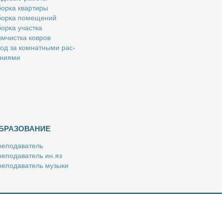
ор­ка квар­ти­ры
ор­ка по­ме­ще­ний
ор­ка участ­ка
м­чист­ка ков­ров
од за ком­нат­ны­ми рас­
­ни­я­ми
БРАЗОВАНИЕ
е­по­да­ва­тель
е­по­да­ва­тель ин.яз
е­по­да­ва­тель му­зы­ки
­пе­ти­тор