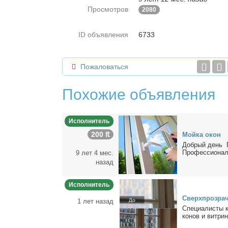
Просмотров
2080
ID объявления
6733
Пожаловаться
Похожие объявления
Исполнитель
200 ₶
Мой­ка окон
Доб­рый день П
Про­фес­сио­нал
9 лет 4 мес.
назад
Исполнитель
Сверх­про­зрач
1 лет назад
Спе­ци­а­ли­сты
ко­нов и вит­рин