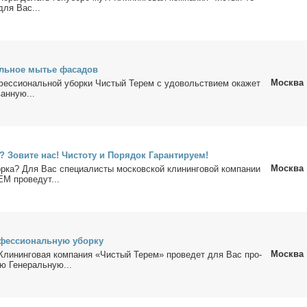
для Вас...
ль­ное мы­тье фа­са­дов
Москва
фес­сио­наль­ной убор­ки Чи­стый Те­рем с удо­воль­стви­ем ока­жет
ван­ную...
 Зо­ви­те нас! Чи­сто­ту и По­ря­док Га­ран­ти­ру­ем!
Москва
­ка? Для Вас спе­ци­а­ли­сты мос­ков­ской кли­нин­го­вой ком­па­нии
про­ве­дут...
о­фес­сио­наль­ную убор­ку
Москва
ли­нин­го­вая ком­па­ния «Чи­стый Те­рем» про­ве­дет для Вас про­
ю Ге­не­раль­ную...