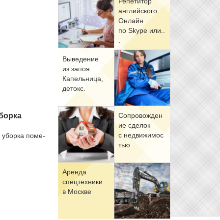
Ре­пе­ти­тор
ан­глий­ско­го
Он­лайн
по Skype или..
.
Вы­ве­де­ние
из за­поя.
Ка­пель­ни­ца,
де­токс.
Со­про­вож­де­н
бор­ка
ие сде­лок
с недви­жи­мо­с
 убор­ка по­ме­
тью
Арен­да
спец­тех­ни­ки
в Москве