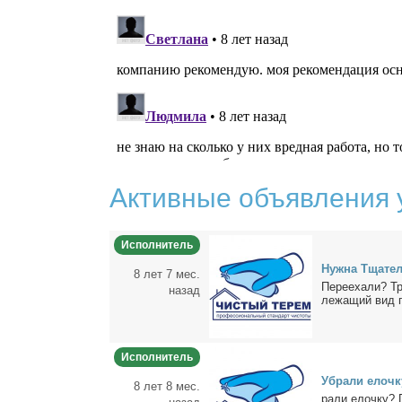
Активные объявления 
Исполнитель
Нуж­на Тща­тел
8 лет 7 мес.
Пе­ре­еха­ли? Тр
назад
ле­жа­щий вид 
Исполнитель
Убра­ли елоч­ку
8 лет 8 мес.
ра­ли елоч­ку? П