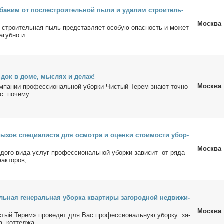
­ба­вим от по­сле­стро­и­тель­ной пы­ли и уда­лим стро­и­тель­
Москва
о стро­и­тель­ная пыль пред­став­ля­ет осо­бую опас­ность и мо­жет
­губ­но и...
я­док в до­ме, мыс­лях и де­лах!
Москва
ом­па­нии про­фес­сио­наль­ной убор­ки Чи­стый Те­рем зна­ют точ­но
с: по­че­му...
ы­зов спе­ци­а­ли­ста для осмот­ра и оцен­ки сто­и­мо­сти убор­
Москва
­до­го ви­да услуг про­фес­сио­наль­ной убор­ки за­ви­сит от ря­да
ак­то­ров,...
ль­ная ге­не­раль­ная убор­ка квар­ти­ры за­го­род­ной недви­жи­
Москва
стый Те­рем» про­ве­дет для Вас про­фес­сио­наль­ную убор­ку за­
а, кот­те­джа,...