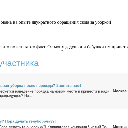
участника
ь­ная убор­ка по­сле пе­ре­ез­да? Зво­ни­те нам!
Москва
е­бу­ет­ся на­ве­де­ние по­ряд­ка на но­вом ме­сте и при­ве­сти в над­
преды­ду­щее? Не...
? По­ра де­лать ге­ну­бо­роч­ку?!
Москва
о­ра де­лать ге­ну­бо­роч­ку?! Кли­нин­го­вая ком­па­ния Чи­стый Те­