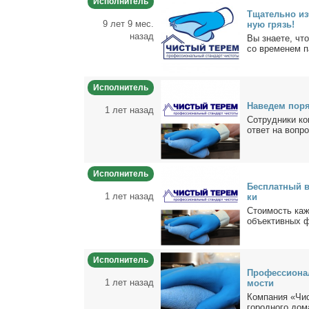
Исполнитель
Тща­тель­но из
9 лет 9 мес.
ную грязь!
назад
Вы зна­е­те, чт
со вре­ме­нем па
Исполнитель
На­ве­дем по­р
1 лет назад
Со­труд­ни­ки к
от­вет на во­про
Исполнитель
Бес­плат­ный в
1 лет назад
ки
Сто­и­мость каж
объ­ек­тив­ных ф
Исполнитель
Про­фес­сио­на
1 лет назад
мо­сти
Ком­па­ния «Чи­
го­род­но­го до­м