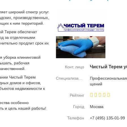
яет широкий спектр услуг
дских, производственных,
щих к ним территорий.
ый Терем обеспечат
ход за отделочными
чительно продлит срок их
я уборка клининговой
дышать, рабочая
Чи­стый Те­рем у
Конт. лицо
качественней.
ании Чистый Терем
Специализация
Про­фес­сио­наль­ная
одных домов и офисов,
ще­ний
объектов недвижимости к
Рейтинг
ества особенно
Город
Москва
ть и цель нашей работы!
Телефон
+7 (495) 135-01-99