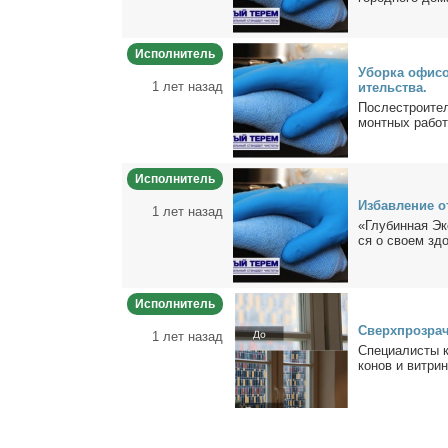
Исполнитель
Убор­ка офи­со
1 лет назад
и­тель­ства.
По­сле­стро­и­т
монт­ных ра­бот.
Исполнитель
Из­бав­ле­ние 
1 лет назад
«Глу­бин­ная Эко
ся о сво­ем здо­
Исполнитель
Сверх­про­зрач
1 лет назад
Спе­ци­а­ли­сты
ко­нов и вит­рин