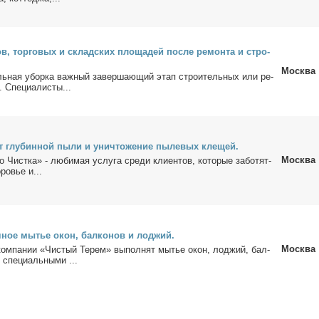
в, тор­го­вых и склад­ских пло­ща­дей по­сле ре­мон­та и стро­
Москва
ель­ная убор­ка важ­ный за­вер­ша­ю­щий этап стро­и­тель­ных или ре­
 Спе­ци­а­ли­сты...
от глу­бин­ной пы­ли и уни­что­же­ние пыле­вых кле­щей.
Москва
 Чист­ка» - лю­би­мая услу­га сре­ди кли­ен­тов, ко­то­рые за­бо­тят­
ро­вье и...
­ное мы­тье окон, бал­ко­нов и лод­жий.
Москва
 ком­па­нии «Чи­стый Те­рем» вы­пол­нят мы­тье окон, лод­жий, бал­
 спе­ци­аль­ны­ми ...