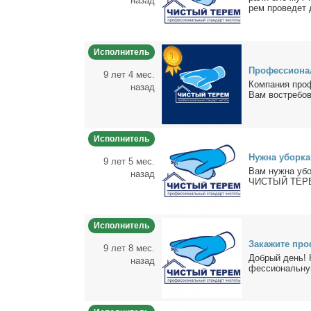
назад
рем про­ве­дет 
Исполнитель
Про­фес­сио­на
9 лет 4 мес.
Ком­па­ния про­
назад
Вам вос­тре­бо­
Исполнитель
Нуж­на убор­ка?
9 лет 5 мес.
Вам нуж­на убор
назад
ЧИСТЫЙ ТЕРЕМ 
Исполнитель
За­ка­жи­те пр
9 лет 8 мес.
Доб­рый день! К
назад
фес­сио­наль­ну