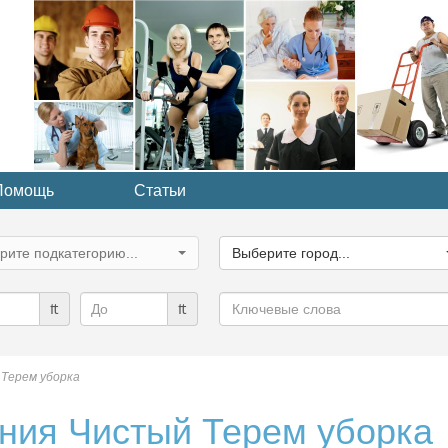
Помощь
Статьи
ите
Выберите
рию...
город...
рите подкатегорию...
Выберите город...
Ключевые
₶
₶
слова
 Терем уборка
ния Чистый Терем уборка