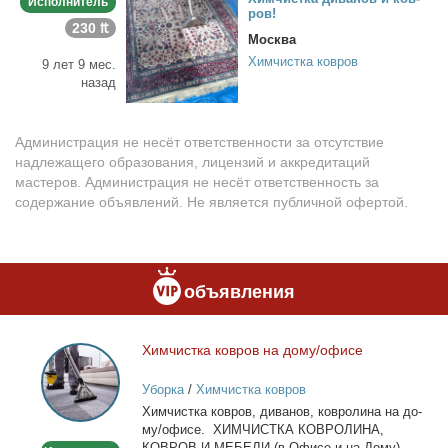
Исполнитель
ров!
230 ₶
Москва
Химчистка ковров
9 лет 9 мес.
назад
Администрация не несёт ответственности за отсутствие
надлежащего образования, лицензий и аккредитаций
мастеров. Администрация не несёт ответственность за
содержание объявлений. Не является публичной офертой.
объявления
Хим­чист­ка ков­ров на до­му/офи­се
Химчистка
ковров
Уборка
/
Химчистка ковров
на
Хим­чист­ка ков­ров, ди­ва­нов, ков­ро­ли­на на до­
дому/
му/офи­се. ХИМЧИСТКА КОВРОЛИНА,
офисе
КОВРОВ И МЕБЕЛИ (в Офи­се и на До­му) -