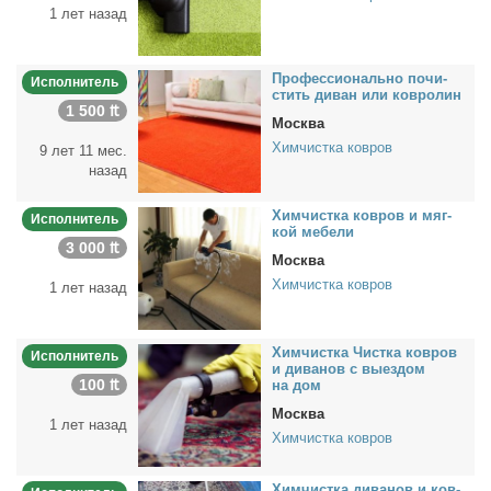
1 лет назад
Про­фес­сио­наль­но по­чи­
Исполнитель
стить ди­ван или ков­ро­лин
1 500 ₶
Москва
Химчистка ковров
9 лет 11 мес.
назад
Хим­чист­ка ков­ров и мяг­
Исполнитель
кой ме­бе­ли
3 000 ₶
Москва
Химчистка ковров
1 лет назад
Хим­чист­ка Чист­ка ков­ров
Исполнитель
и ди­ва­нов с вы­ез­дом
100 ₶
на дом
Москва
1 лет назад
Химчистка ковров
Хим­чист­ка ди­ва­нов и ков­