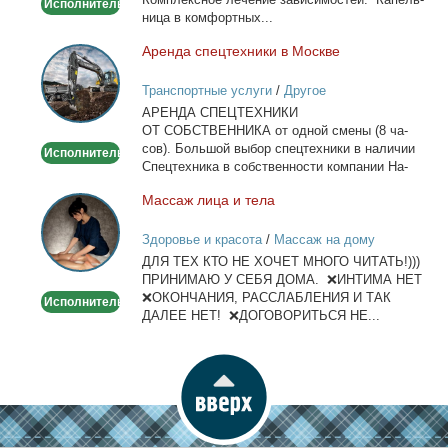
Исполнитель
ни­ца в ком­форт­ных...
Арен­да спец­тех­ни­ки в Москве
Аренда
спецтехники
Транспортные услуги
/
Другое
в
АРЕНДА СПЕЦТЕХНИКИ
Москве
ОТ СОБСТВЕННИКА от од­ной сме­ны (8 ча­
сов). Боль­шой вы­бор спец­тех­ни­ки в на­ли­чии
Исполнитель
Спец­тех­ни­ка в соб­ствен­но­сти ком­па­нии На­
лич­ный...
Мас­саж ли­ца и те­ла
Массаж
лица
Здоровье и красота
/
Массаж на дому
и
ДЛЯ ТЕХ КТО НЕ ХОЧЕТ МНОГО ЧИТАТЬ!)))
тела
ПРИНИМАЮ У СЕБЯ ДОМА. ❌ИНТИМА НЕТ
❌ОКОНЧАНИЯ, РАССЛАБЛЕНИЯ И ТАК
Исполнитель
ДАЛЕЕ НЕТ! ❌ДОГОВОРИТЬСЯ НЕ...