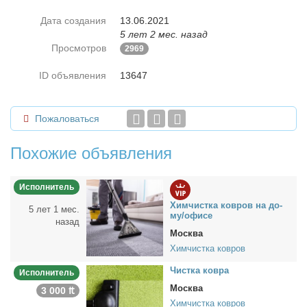
Дата создания
13.06.2021
5 лет 2 мес. назад
Просмотров
2969
ID объявления
13647
Пожаловаться
Похожие объявления
Исполнитель
Хим­чист­ка ков­ров на до­
5 лет 1 мес.
му/офи­се
назад
Москва
Химчистка ковров
Чист­ка ков­ра
Исполнитель
Москва
3 000 ₶
Химчистка ковров