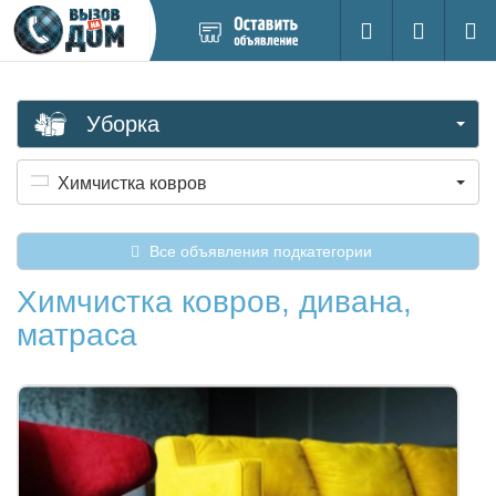
Добавить
Вход на са
Поиск
новое
объявление
Уборка
Химчистка ковров
Все объявления подкатегории
Химчистка ковров, дивана,
матраса