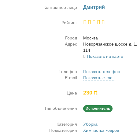
Дмит­рий
Контактное лицо
Рейтинг
Город
Москва
Адрес
Но­во­ря­зан­ское шос­се д.
114
Показать на карте
Телефон
Показать телефон
E-mail
Показать e-mail
230 ₶
Цена
Тип объявления
Исполнитель
Категория
Уборка
Подкатегория
Химчистка ковров