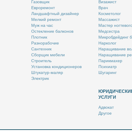
Га­зов­щик
Ви­за­жист
Ев­ро­ре­монт
Врач
Ланд­шафт­ный ди­зай­нер
Кос­ме­то­лог
Мел­кий ре­монт
Мас­са­жист
Муж на час
Ма­стер ног­те­во­г
Остек­ле­ние бал­ко­нов
Мед­сест­ра
Плот­ник
Мик­роб­дей­динг 
Раз­но­ра­бо­чие
Нар­ко­лог
Сан­тех­ник
На­ра­щи­ва­ние во
Сбор­щик ме­бе­ли
На­ра­щи­ва­ние ре
Стро­и­тель
Па­рик­махер
Уста­нов­ка кон­ди­ци­о­не­ров
Пси­хи­атр
Шту­ка­тур-ма­ляр
Шу­га­ринг
Элек­трик
ЮРИДИЧЕСКИ
УСЛУГИ
Адво­кат
Дру­гое
Но­та­ри­ус
Оцен­щик
Ри­эл­тор