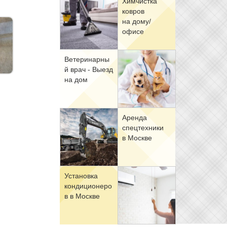
Хим­чист­ка
ков­ров
на до­му/
офи­се
Ве­те­ри­нар­ны
й врач - Вы­езд
на дом
Арен­да
спец­тех­ни­ки
в Москве
Уста­нов­ка
кон­ди­ци­о­не­ро
в в Москве