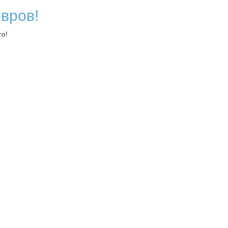
вров!
го!