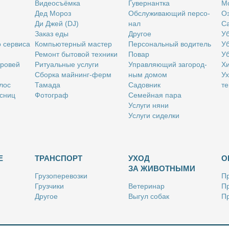
Ви­део­съём­ка
Гу­вер­нант­ка
Мо
Дед Мо­роз
Об­слу­жи­ва­ю­щий пер­со­
Оз
Ди Джей (DJ)
нал
Са
За­каз еды
Дру­гое
Уб
о сер­ви­са
Ком­пью­тер­ный ма­стер
Пер­со­наль­ный во­ди­тель
Уб
Ре­монт бы­то­вой тех­ни­ки
По­вар
Уб
бро­вей
Ри­ту­аль­ные услу­ги
Управ­ля­ю­щий за­го­род­
Хи
Сбор­ка май­нинг-ферм
ным до­мом
Ух
­лос
Та­ма­да
Са­дов­ник
те
с­ниц
Фо­то­граф
Се­мей­ная па­ра
Услу­ги ня­ни
Услу­ги си­дел­ки
Е
ТРАНСПОРТ
УХОД
О
ЗА ЖИВОТНЫМИ
Гру­зо­пе­ре­воз­ки
Пр
Груз­чи­ки
Ве­те­ри­нар
Пр
Дру­гое
Вы­гул со­бак
Пр
Ку­рьер
Дру­гое
Ре
Лич­ный во­ди­тель
Ки­но­лог
Так­си
Стриж­ка жи­вот­ных