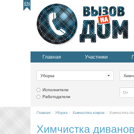
EN
Главная
Участники
Выберите
Выбер
категорию...
катего
Уборка
Химч
Исполнители
Работодатели
Главная
Уборка
Химчистка ковров
Химчистка див
Химчистка диванов