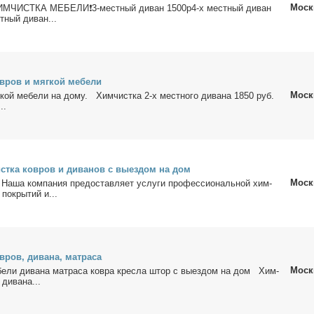
Моск
ИСТКА МЕБЕЛИ❗️3-мест­ный ди­ван 1500р4-х мест­ный ди­ван
­ный ди­ван...
в­ров и мяг­кой ме­бе­ли
Моск
­кой ме­бе­ли на до­му. Хим­чист­ка 2-х мест­но­го ди­ва­на 1850 руб.
..
ст­ка ков­ров и ди­ва­нов с вы­ез­дом на дом
Моск
 На­ша ком­па­ния предо­став­ля­ет услу­ги про­фес­сио­наль­ной хим­
 по­кры­тий и...
­ров, ди­ва­на, мат­ра­са
Моск
бе­ли ди­ва­на мат­ра­са ков­ра крес­ла штор с вы­ез­дом на дом Хим­
ди­ва­на...