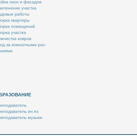
й­ка окон и фа­са­дов
е­ле­не­ние участ­ка
­до­вые ра­бо­ты
ор­ка квар­ти­ры
ор­ка по­ме­ще­ний
ор­ка участ­ка
м­чист­ка ков­ров
од за ком­нат­ны­ми рас­
­ни­я­ми
БРАЗОВАНИЕ
е­по­да­ва­тель
е­по­да­ва­тель ин.яз
е­по­да­ва­тель му­зы­ки
­пе­ти­тор