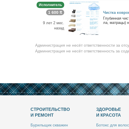
Исполнитель
1 600 ₶
Чист­ка ков­ро
Глу­бин­ная чист
ла, мат­ра­цы) н
9 лет 2 мес.
назад
Администрация не несёт ответственности за отс
Администрация не несёт ответственность за со
СТРОИТЕЛЬСТВО
ЗДОРОВЬЕ
И РЕМОНТ
И КРАСОТА
Бу­риль­щик сква­жин
Бо­токс для во­лос