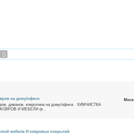
в­ров на до­му/офи­се
Моск
в­ров, ди­ва­нов, ков­ро­ли­на на до­му/офи­се. ХИМЧИСТКА
КОВРОВ И МЕБЕЛИ (в...
г­кой ме­бе­ли И ков­ро­вых по­кры­тий