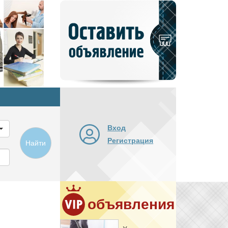
Добавить
новое
объявление
Вход
Регистрация
Найти
объявления