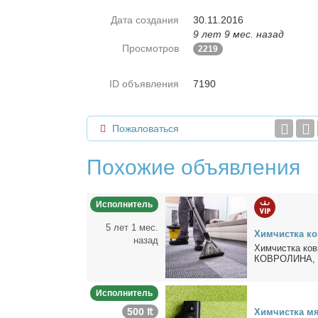
Дата создания
30.11.2016
9 лет 9 мес. назад
Просмотров
2219
ID объявления
7190
Пожаловаться
Похожие объявления
Исполнитель
5 лет 1 мес.
Хим­чист­ка ко
назад
Хим­чист­ка ко
КОВРОЛИНА, 
Исполнитель
500 ₶
Хим­чист­ка мя