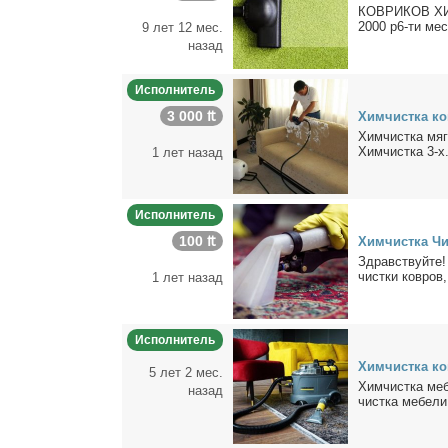
КОВРИКОВ ХИМЧ
2000 р6-ти мест
9 лет 12 мес.
назад
Исполнитель
3 000 ₶
Хим­чист­ка ко
Хим­чист­ка мяг
Хим­чист­ка 3-х.
1 лет назад
Исполнитель
100 ₶
Хим­чист­ка Чи
Здрав­ствуй­те!
чист­ки ков­ров,
1 лет назад
Исполнитель
Хим­чист­ка ков
5 лет 2 мес.
Хим­чист­ка ме­
назад
чист­ка ме­бе­ли 