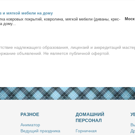
в и мяг­кой ме­бе­ли на до­му
Моск
­ка ков­ро­вых по­кры­тий, ков­ро­ли­на, мяг­кой ме­бе­ли (ди­ва­ны, крес­
а до­му...
утствие надлежащего образования, лицензий и аккредитаций масте
держание объявлений. Не является публичной офертой.
РАЗНОЕ
ДОМАШНИЙ
У
ПЕРСОНАЛ
Ани­ма­тор
Вы
Ве­ду­щий празд­ни­ка
Гор­нич­ная
Др