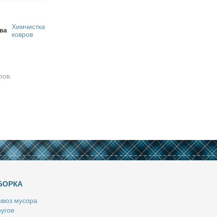
Химчистка
ва
ковров
ров.
БОРКА
­воз му­со­ра
у­гое