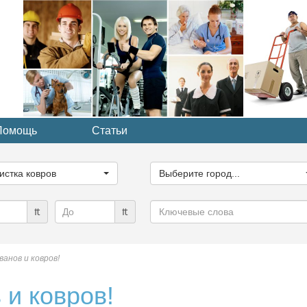
Помощь
Статьи
ите
Выберите
рию...
город...
истка ковров
Выберите город...
Ключевые
₶
₶
слова
анов и ковров!
 и ковров!