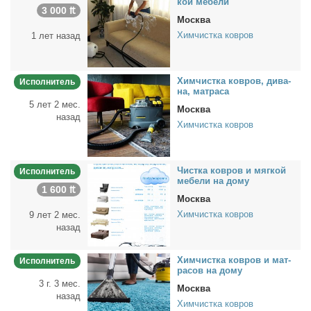
кой ме­бе­ли
3 000 ₶
Москва
Химчистка ковров
1 лет назад
Хим­чист­ка ков­ров, ди­ва­
Исполнитель
на, мат­ра­са
5 лет 2 мес.
Москва
назад
Химчистка ковров
Чист­ка ков­ров и мяг­кой
Исполнитель
ме­бе­ли на до­му
1 600 ₶
Москва
Химчистка ковров
9 лет 2 мес.
назад
Хим­чист­ка ков­ров и мат­
Исполнитель
ра­сов на до­му
3 г. 3 мес.
Москва
назад
Химчистка ковров