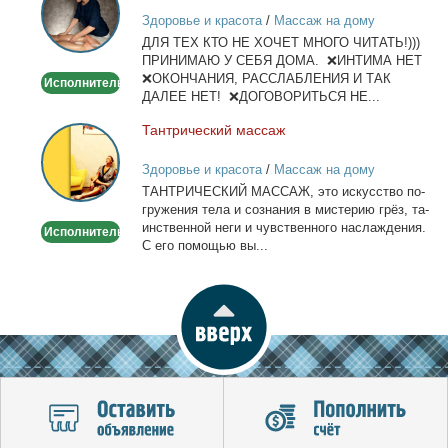
лица
Здоровье и красота
/
Массаж на дому
и
ДЛЯ ТЕХ КТО НЕ ХОЧЕТ МНОГО ЧИТАТЬ!)))
тела
ПРИНИМАЮ У СЕБЯ ДОМА. ❌ИНТИМА НЕТ
❌ОКОНЧАНИЯ, РАССЛАБЛЕНИЯ И ТАК
Исполнитель
ДАЛЕЕ НЕТ! ❌ДОГОВОРИТЬСЯ НЕ...
Тан­три­че­ский мас­саж
Тантрический
массаж
Здоровье и красота
/
Массаж на дому
ТАНТРИЧЕСКИЙ МАССАЖ, это ис­кус­ство по­
гру­же­ния те­ла и со­зна­ния в ми­сте­рию грёз, та­
ин­ствен­ной неги и чув­ствен­но­го на­сла­жде­ния.
Исполнитель
С его по­мо­щью вы...