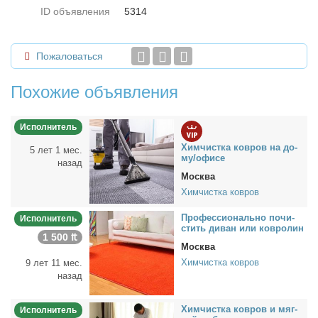
ID объявления
5314
Пожаловаться
Похожие объявления
Исполнитель
Хим­чист­ка ков­ров на до­
5 лет 1 мес.
му/офи­се
назад
Москва
Химчистка ковров
Про­фес­сио­наль­но по­чи­
Исполнитель
стить ди­ван или ков­ро­лин
1 500 ₶
Москва
Химчистка ковров
9 лет 11 мес.
назад
Хим­чист­ка ков­ров и мяг­
Исполнитель