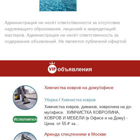
Администрация не несёт ответственности за отсутствие
надлежащего образования, лицензий и аккредитаций
мастеров. Администрация не несёт ответственность за
содержание объявлений. Не является публичной офертой.
объявления
Хим­чист­ка ков­ров на до­му/офи­се
Химчистка
ковров
Уборка
/
Химчистка ковров
на
Хим­чист­ка ков­ров, ди­ва­нов, ков­ро­ли­на на до­
дому/
му/офи­се. ХИМЧИСТКА КОВРОЛИНА,
офисе
КОВРОВ И МЕБЕЛИ (в Офи­се и на До­му) -
Исполнитель
Це­на: от 55 ₽ за...
Арен­да спец­тех­ни­ки в Москве
Аренда