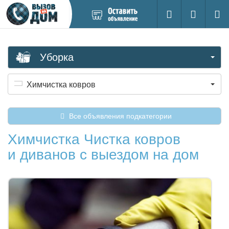
Добавить
Вход на са
Поиск
новое
объявление
Уборка
Химчистка ковров
Все объявления подкатегории
Химчистка Чистка ковров
и диванов с выездом на дом