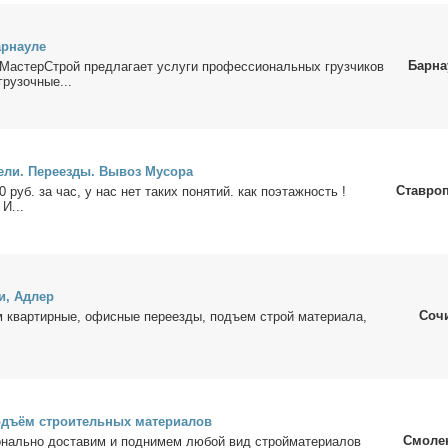
р­нау­ле
Барна
МастерСтрой пред­ла­га­ет услу­ги про­фес­сио­наль­ных груз­чи­ков
гру­зоч­ные...
зе­ли. Пе­ре­ез­ды. Вы­воз Му­со­ра
Ставро
уб. за час, у нас нет та­ких по­ня­тий. как по­этаж­ность !
И...
чи, Адлер
Соч
 квар­тир­ные, офис­ные пе­ре­ез­ды, подъ­ем строй ма­те­ри­а­ла,
.
дъ­ём стро­и­тель­ных ма­те­ри­а­лов
Смоле
наль­но до­ста­вим и под­ни­мем лю­бой вид строй­ма­те­ри­а­лов