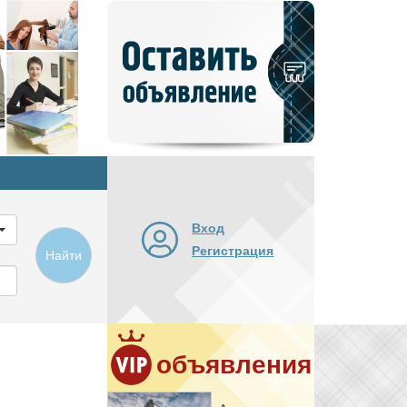
Добавить
новое
объявление
Вход
Регистрация
Найти
объявления