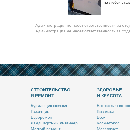
на лю­бой этаж.
Администрация не несёт ответственности за отс
Администрация не несёт ответственность за со
СТРОИТЕЛЬСТВО
ЗДОРОВЬЕ
И РЕМОНТ
И КРАСОТА
Бу­риль­щик сква­жин
Бо­токс для во­лос
Га­зов­щик
Ви­за­жист
Ев­ро­ре­монт
Врач
Ланд­шафт­ный ди­зай­нер
Кос­ме­то­лог
Мел­кий ре­монт
Мас­са­жист