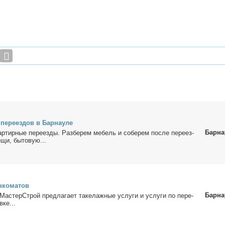
пе­ре­ез­дов в Бар­нау­ле
Барна
­тир­ные пе­ре­ез­ды. Раз­бе­рем ме­бель и со­бе­рем по­сле пе­ре­ез­
­щи, бы­то­вую...
н­ко­ма­тов
Барна
МастерСтрой пред­ла­га­ет та­ке­лаж­ные услу­ги и услу­ги по пе­ре­
­ке...