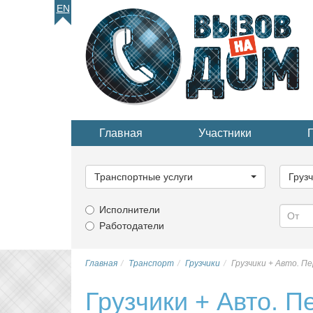
EN
Главная
Участники
Выберите
Выбер
категорию...
катего
Транспортные услуги
Груз
Исполнители
Работодатели
Главная
Транспорт
Грузчики
Грузчики + Авто. П
Грузчики + Авто. 