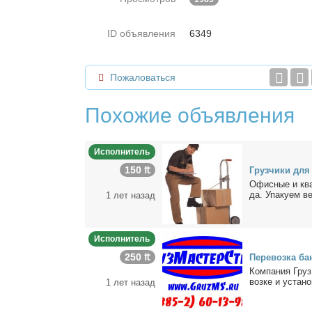
ID объявления
6349
Пожаловаться
Похожие объявления
Исполнитель
150 ₶
Груз­чи­ки для 
Офис­ные и квар
да. Упа­ку­ем ве
1 лет назад
Исполнитель
250 ₶
Пе­ре­воз­ка ба
Ком­па­ния Груз
воз­ке и уста­нов
1 лет назад