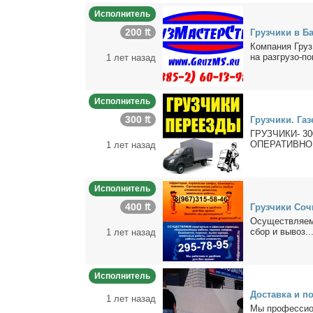
Исполнитель
200 ₶
Груз­чи­ки в Ба
Ком­па­ния Груз
на раз­гру­зо-по­
1 лет назад
Исполнитель
300 ₶
Груз­чи­ки. Га­
ГРУЗЧИКИ- 300 р
ОПЕРАТИВНО 
1 лет назад
Исполнитель
400 ₶
Груз­чи­ки Со­
Осу­ществ­ля­ем
сбор и вы­воз..
1 лет назад
Исполнитель
До­став­ка и по
1 лет назад
Мы про­фес­сио­