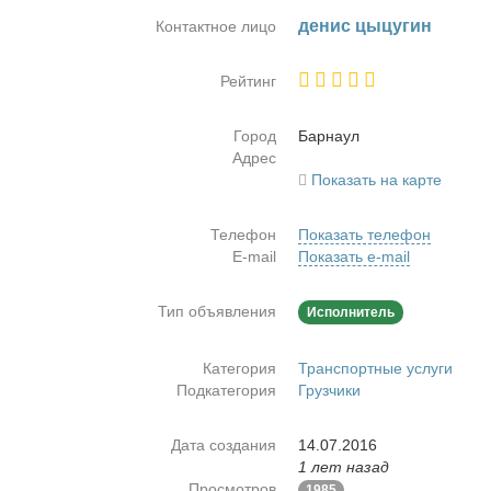
де­нис цы­цу­гин
Контактное лицо
Рейтинг
Город
Бар­на­ул
Адрес
Показать на карте
Телефон
Показать телефон
E-mail
Показать e-mail
Тип объявления
Исполнитель
Категория
Транспортные услуги
Подкатегория
Грузчики
Дата создания
14.07.2016
1 лет назад
Просмотров
1985