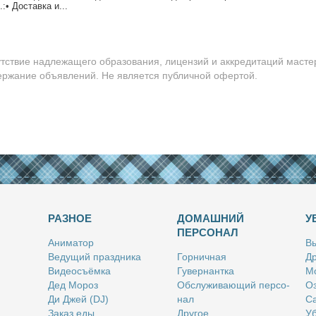
:• До­став­ка и...
утствие надлежащего образования, лицензий и аккредитаций масте
держание объявлений. Не является публичной офертой.
РАЗНОЕ
ДОМАШНИЙ
У
ПЕРСОНАЛ
Ани­ма­тор
Вы
Ве­ду­щий празд­ни­ка
Гор­нич­ная
Др
Ви­део­съём­ка
Гу­вер­нант­ка
Мо
Дед Мо­роз
Об­слу­жи­ва­ю­щий пер­со­
Оз
Ди Джей (DJ)
нал
Са
За­каз еды
Дру­гое
Уб