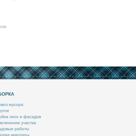
ров.
БОРКА
­воз му­со­ра
у­гое
й­ка окон и фа­са­дов
е­ле­не­ние участ­ка
­до­вые ра­бо­ты
ор­ка квар­ти­ры