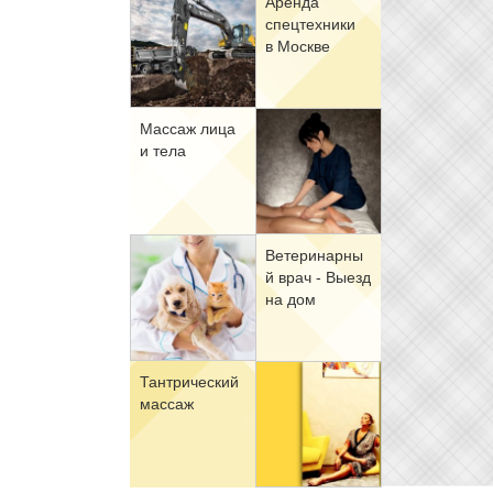
Арен­да
спец­тех­ни­ки
в Москве
Мас­саж ли­ца
и те­ла
Ве­те­ри­нар­ны
й врач - Вы­езд
на дом
Тан­три­че­ский
мас­саж