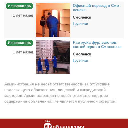
Офис­ный пе­ре­езд в Смо­
Исполнитель
лен­ске
1 лет назад
Смоленск
Грузчики
Раз­груз­ка фур, ва­го­нов,
Исполнитель
кон­тей­не­ров в Смо­лен­ске
1 лет назад
Смоленск
Грузчики
Администрация не несёт ответственности за отсутствие
надлежащего образования, лицензий и аккредитаций
мастеров. Администрация не несёт ответственность за
содержание объявлений. Не является публичной офертой.
объявления