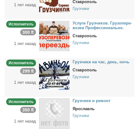
Ставрополь
1 лет назад
Грузчики
Услу­ги Груз­чи­ков. Гру­зо­пе­ре­
Исполнитель
воз­ки Про­фес­сио­наль­но.
300 ₶
Ставрополь
Грузчики
1 лет назад
Груз­чи­ки на час, день, ночь
Исполнитель
Ставрополь
299 ₶
Грузчики
1 лет назад
Груз­чи­ки и ре­монт
Исполнитель
Ярославль
350 ₶
Грузчики
1 лет назад