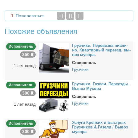
Пожаловаться
Похожие объявления
Груз­чи­ки. Пе­ре­воз­ка пи­а­ни­
Исполнитель
но. Квар­тир­ный пе­ре­езд. вы­
350 ₶
воз му­со­ра.
Ставрополь
1 лет назад
Грузчики
Груз­чи­ки. Га­зе­ли. Пе­ре­ез­ды.
Исполнитель
Вы­воз Му­со­ра
300 ₶
Ставрополь
Грузчики
1 лет назад
Услу­ги Креп­ких и Быст­рых
Исполнитель
Груз­чи­ков & Га­зе­ли / Вы­воз
300 ₶
му­со­ра