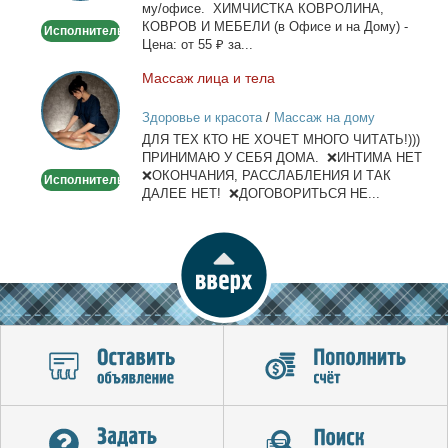
му/офи­се. ХИМЧИСТКА КОВРОЛИНА,
офисе
КОВРОВ И МЕБЕЛИ (в Офи­се и на До­му) -
Исполнитель
Це­на: от 55 ₽ за...
Мас­саж ли­ца и те­ла
Массаж
лица
Здоровье и красота
/
Массаж на дому
и
ДЛЯ ТЕХ КТО НЕ ХОЧЕТ МНОГО ЧИТАТЬ!)))
тела
ПРИНИМАЮ У СЕБЯ ДОМА. ❌ИНТИМА НЕТ
❌ОКОНЧАНИЯ, РАССЛАБЛЕНИЯ И ТАК
Исполнитель
ДАЛЕЕ НЕТ! ❌ДОГОВОРИТЬСЯ НЕ...