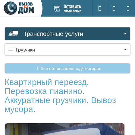
Добавить
Вход на са
Поиск
новое
объявление
Транспортные услуги
Грузчики
Все объявления подкатегории
Квартирный переезд.
Перевозка пианино.
Аккуратные грузчики. Вывоз
мусора.