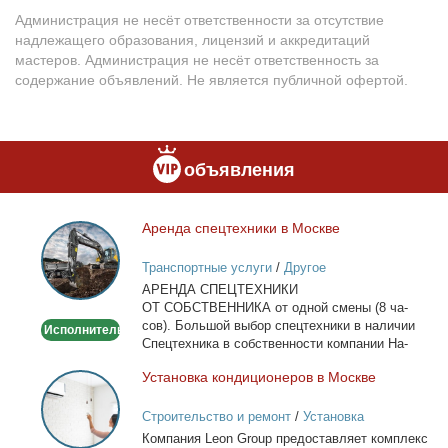
Администрация не несёт ответственности за отсутствие
надлежащего образования, лицензий и аккредитаций
мастеров. Администрация не несёт ответственность за
содержание объявлений. Не является публичной офертой.
объявления
Арен­да спец­тех­ни­ки в Москве
Аренда
спецтехники
Транспортные услуги
/
Другое
в
АРЕНДА СПЕЦТЕХНИКИ
Москве
ОТ СОБСТВЕННИКА от од­ной сме­ны (8 ча­
сов). Боль­шой вы­бор спец­тех­ни­ки в на­ли­чии
Исполнитель
Спец­тех­ни­ка в соб­ствен­но­сти ком­па­нии На­
лич­ный...
Уста­нов­ка кон­ди­ци­о­не­ров в Москве
Установка
кондиционеров
Строительство и ремонт
/
Установка
в
кондиционеров
Ком­па­ния Leon Group предо­став­ля­ет ком­плекс
Москве