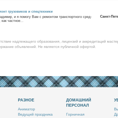
онт гру­зо­ви­ков и спец­тех­ни­ки
Санкт-Пет
а­ди­мир, и я по­мо­гу Вам с ре­мон­том транс­порт­но­го сред­
 как част­ное...
утствие надлежащего образования, лицензий и аккредитаций масте
держание объявлений. Не является публичной офертой.
РАЗНОЕ
ДОМАШНИЙ
У
ПЕРСОНАЛ
Ани­ма­тор
Вы
Ве­ду­щий празд­ни­ка
Гор­нич­ная
Др