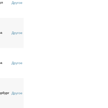
ул
Другое
ва
Другое
ва
Другое
ербург
Другое