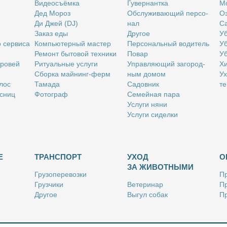
Ви­део­съём­ка
Гу­вер­нант­ка
Мо
Дед Мо­роз
Об­слу­жи­ва­ю­щий пер­со­
Оз
Ди Джей (DJ)
нал
Са
За­каз еды
Дру­гое
Уб
о сер­ви­са
Ком­пью­тер­ный ма­стер
Пер­со­наль­ный во­ди­тель
Уб
Ре­монт бы­то­вой тех­ни­ки
По­вар
Уб
бро­вей
Ри­ту­аль­ные услу­ги
Управ­ля­ю­щий за­го­род­
Хи
Сбор­ка май­нинг-ферм
ным до­мом
Ух
­лос
Та­ма­да
Са­дов­ник
те
с­ниц
Фо­то­граф
Се­мей­ная па­ра
Услу­ги ня­ни
Услу­ги си­дел­ки
Е
ТРАНСПОРТ
УХОД
О
ЗА ЖИВОТНЫМИ
Гру­зо­пе­ре­воз­ки
Пр
Груз­чи­ки
Ве­те­ри­нар
Пр
Дру­гое
Вы­гул со­бак
Пр
Ку­рьер
Дру­гое
Ре
Лич­ный во­ди­тель
Ки­но­лог
Так­си
Стриж­ка жи­вот­ных