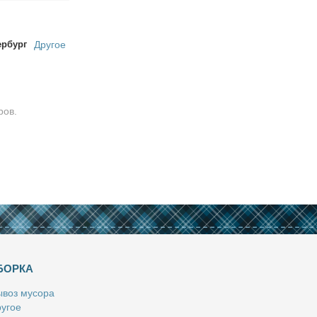
ербург
Другое
ров.
БОРКА
­воз му­со­ра
у­гое