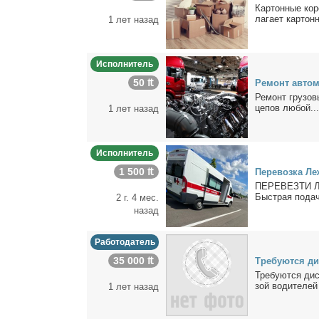
Кар­тон­ные ко­р
ла­га­ет кар­тон­
1 лет назад
Исполнитель
50 ₶
Ре­монт ав­то
Ре­монт гру­зо­в
це­пов лю­бой...
1 лет назад
Исполнитель
1 500 ₶
Пе­ре­воз­ка Л
ПЕРЕВЕЗТИ 
Быст­рая по­да­ч
2 г. 4 мес.
назад
Работодатель
35 000 ₶
Тре­бу­ют­ся ди
Тре­бу­ют­ся дис
зой во­ди­те­лей
1 лет назад