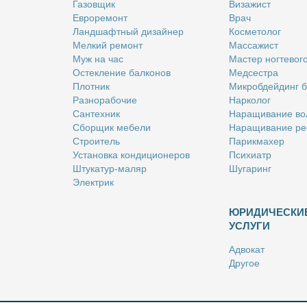
Га­зов­щик
Ви­за­жист
Ев­ро­ре­монт
Врач
Ланд­шафт­ный ди­зай­нер
Кос­ме­то­лог
Мел­кий ре­монт
Мас­са­жист
Муж на час
Ма­стер ног­те­во­г
Остек­ле­ние бал­ко­нов
Мед­сест­ра
Плот­ник
Мик­роб­дей­динг 
Раз­но­ра­бо­чие
Нар­ко­лог
Сан­тех­ник
На­ра­щи­ва­ние во
Сбор­щик ме­бе­ли
На­ра­щи­ва­ние ре
Стро­и­тель
Па­рик­махер
Уста­нов­ка кон­ди­ци­о­не­ров
Пси­хи­атр
Шту­ка­тур-ма­ляр
Шу­га­ринг
Элек­трик
ЮРИДИЧЕСКИ
УСЛУГИ
Адво­кат
Дру­гое
Но­та­ри­ус
Оцен­щик
Ри­эл­тор