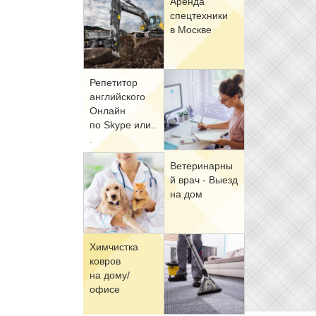
Арен­да
спец­тех­ни­ки
в Москве
Ре­пе­ти­тор
ан­глий­ско­го
Он­лайн
по Skype или..
.
Ве­те­ри­нар­ны
й врач - Вы­езд
на дом
Хим­чист­ка
ков­ров
на до­му/
офи­се