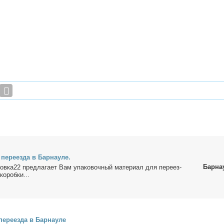
пе­ре­ез­да в Бар­нау­ле.
Барна
ов­ка22 пред­ла­га­ет Вам упа­ко­воч­ный ма­те­ри­ал для пе­ре­ез­
ко­роб­ки...
е­ре­ез­да в Бар­нау­ле