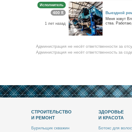
Исполнитель
400 ₶
Вы­езд­ной ре­м
Ме­ня зо­вут Вл
ства. Ра­бо­таю,
1 лет назад
Администрация не несёт ответственности за отс
Администрация не несёт ответственность за со
СТРОИТЕЛЬСТВО
ЗДОРОВЬЕ
И РЕМОНТ
И КРАСОТА
Бу­риль­щик сква­жин
Бо­токс для во­лос