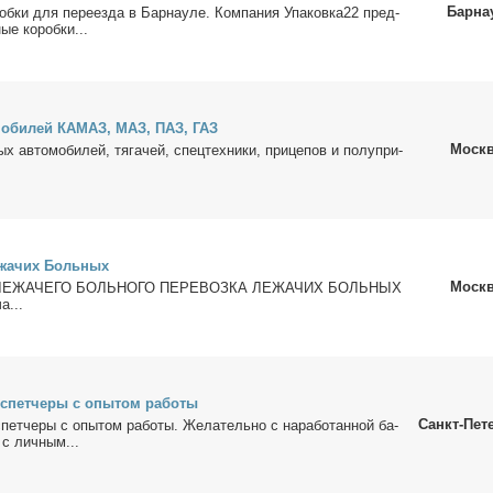
Барна
об­ки для пе­ре­ез­да в Бар­нау­ле. Ком­па­ния Упа­ков­ка22 пред­
ные ко­роб­ки...
­мо­би­лей КАМАЗ, МАЗ, ПАЗ, ГАЗ
Моск
ых ав­то­мо­би­лей, тя­га­чей, спец­тех­ни­ки, при­це­пов и по­лу­при­
е­жа­чих Боль­ных
Моск
ЛЕЖАЧЕГО БОЛЬНОГО ПЕРЕВОЗКА ЛЕЖАЧИХ БОЛЬНЫХ
а...
с­пет­че­ры с опы­том ра­бо­ты
Санкт-Пет
­пет­че­ры с опы­том ра­бо­ты. Же­ла­тель­но с на­ра­бо­тан­ной ба­
 с лич­ным...