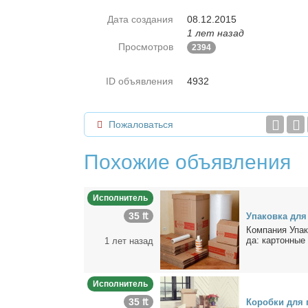
Дата создания
08.12.2015
1 лет назад
Просмотров
2394
ID объявления
4932
Пожаловаться
Похожие объявления
Исполнитель
35 ₶
Упа­ков­ка для 
Ком­па­ния Упа­к
да: кар­тон­ные 
1 лет назад
Исполнитель
35 ₶
Ко­роб­ки для п