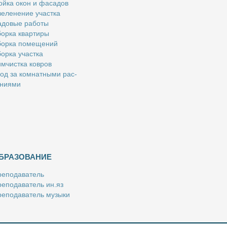
й­ка окон и фа­са­дов
е­ле­не­ние участ­ка
­до­вые ра­бо­ты
ор­ка квар­ти­ры
ор­ка по­ме­ще­ний
ор­ка участ­ка
м­чист­ка ков­ров
од за ком­нат­ны­ми рас­
­ни­я­ми
БРАЗОВАНИЕ
е­по­да­ва­тель
е­по­да­ва­тель ин.яз
е­по­да­ва­тель му­зы­ки
­пе­ти­тор