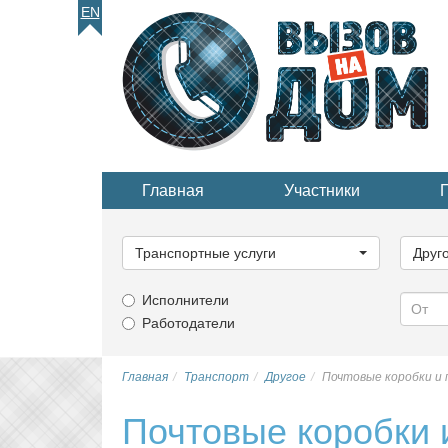
EN
Главная
Участники
Выберите
Выбер
категорию...
катего
Транспортные услуги
Друг
Исполнители
Работодатели
Главная
Транспорт
Другое
Почтовые коробки и
Почтовые коробки 