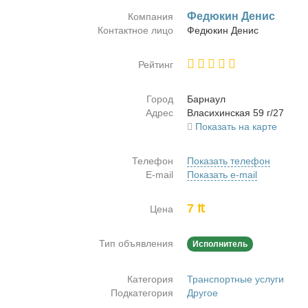
Фе­дю­кин Де­нис
Компания
Контактное лицо
Фе­дю­кин Де­нис
Рейтинг
Город
Бар­на­ул
Адрес
Вла­си­хин­ская 59 г/27
Показать на карте
Телефон
Показать телефон
E-mail
Показать e-mail
7 ₶
Цена
Тип объявления
Исполнитель
Категория
Транспортные услуги
Подкатегория
Другое