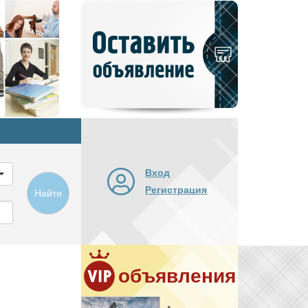
Добавить
новое
объявление
Вход
Регистрация
Найти
объявления