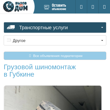
Добавить
Вход на са
Поиск
новое
объявление
Транспортные услуги
Другое
Все объявления подкатегории
Грузовой шиномонтаж
в Губкине