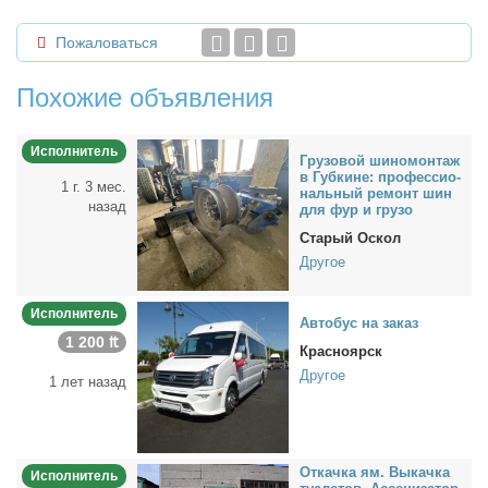
Пожаловаться
Похожие объявления
Исполнитель
Гру­зо­вой ши­но­мон­таж
в Губ­кине: про­фес­сио­
1 г. 3 мес.
наль­ный ре­монт шин
назад
для фур и гру­зо
Старый Оскол
Другое
Исполнитель
Ав­то­бус на за­каз
1 200 ₶
Красноярск
Другое
1 лет назад
От­кач­ка ям. Вы­кач­ка
Исполнитель