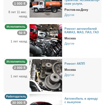
туа­ле­тов. Ас­се­ни­за­тор­
1 000 ₶
ские услу­ги.
Ростов-на-Дону
8 лет 11 мес.
Другое
назад
Исполнитель
Ре­монт ав­то­мо­би­лей
КАМАЗ, МАЗ, ПАЗ, ГАЗ
50 ₶
Москва
1 лет назад
Другое
Исполнитель
Ре­монт АКПП
2 000 ₶
Москва
Другое
1 лет назад
Работодатель
Ав­то­мо­биль в арен­ду
с вы­ку­пом
30 000 ₶