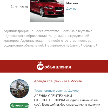
Москва
1 лет назад
Другое
Администрация не несёт ответственности за отсутствие
надлежащего образования, лицензий и аккредитаций
мастеров. Администрация не несёт ответственность за
содержание объявлений. Не является публичной офертой.
объявления
Арен­да спец­тех­ни­ки в Москве
Аренда
спецтехники
Транспортные услуги
/
Другое
в
АРЕНДА СПЕЦТЕХНИКИ
Москве
ОТ СОБСТВЕННИКА от од­ной сме­ны (8 ча­
сов). Боль­шой вы­бор спец­тех­ни­ки в на­ли­чии
Исполнитель