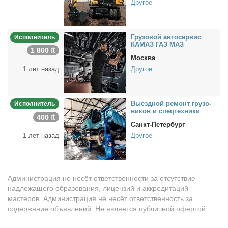
Другое
Гру­зо­вой ав­то­сер­вис
Исполнитель
КАМАЗ ГАЗ МАЗ
1 800 ₶
Москва
1 лет назад
Другое
Вы­езд­ной ре­монт гру­зо­
Исполнитель
ви­ков и спец­тех­ни­ки
400 ₶
Санкт-Петербург
1 лет назад
Другое
Администрация не несёт ответственности за отсутствие
надлежащего образования, лицензий и аккредитаций
мастеров. Администрация не несёт ответственность за
содержание объявлений. Не является публичной офертой.