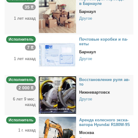
в Бар­нау­ле
35 ₶
Барнаул
1 лет назад
Другое
Поч­то­вые ко­роб­ки и па­
Исполнитель
ке­ты
7 ₶
Барнаул
1 лет назад
Другое
Вос­ста­нов­ле­ние ру­ля ав­
Исполнитель
то
2 000 ₶
Нижневартовск
6 лет 9 мес.
Другое
назад
Арен­да ко­лес­но­го экс­ка­
Исполнитель
ва­то­ра Hyundai R180W-9S
1 г. назад
Москва