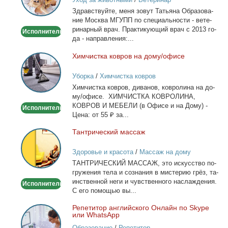
-
Здрав­ствуй­те, ме­ня зо­вут Та­тья­на Об­ра­зо­ва­
Выезд
ние Москва МГУПП по спе­ци­аль­но­сти - ве­те­
на
ри­нар­ный врач. Прак­ти­ку­ю­щий врач с 2013 го­
Исполнитель
дом
да - на­прав­ле­ния:...
Хим­чист­ка ков­ров на до­му/офи­се
Химчистка
ковров
Уборка
/
Химчистка ковров
на
Хим­чист­ка ков­ров, ди­ва­нов, ков­ро­ли­на на до­
дому/
му/офи­се. ХИМЧИСТКА КОВРОЛИНА,
офисе
КОВРОВ И МЕБЕЛИ (в Офи­се и на До­му) -
Исполнитель
Це­на: от 55 ₽ за...
Тан­три­че­ский мас­саж
Тантрический
массаж
Здоровье и красота
/
Массаж на дому
ТАНТРИЧЕСКИЙ МАССАЖ, это ис­кус­ство по­
гру­же­ния те­ла и со­зна­ния в ми­сте­рию грёз, та­
ин­ствен­ной неги и чув­ствен­но­го на­сла­жде­ния.
Исполнитель
С его по­мо­щью вы...
Ре­пе­ти­тор ан­глий­ско­го Он­лайн по Skype
Репетитор
или WhatsApp
английского
Образование
/
Репетитор