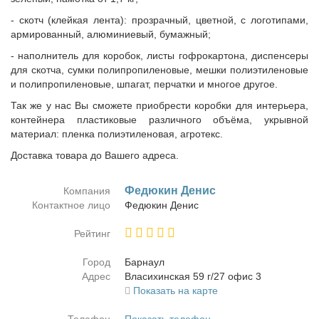
- скотч (клейкая лента): прозрачный, цветной, с логотипами,
армированный, алюминиевый, бумажный;
- наполнитель для коробок, листы гофрокартона, диспенсеры
для скотча, сумки полипропиленовые, мешки полиэтиленовые
и полипропиленовые, шпагат, перчатки и многое другое.
Так же у нас Вы сможете приобрести коробки для интерьера,
контейнера пластиковые различного объёма, укрывной
материал: пленка полиэтиленовая, агротекс.
Доставка товара до Вашего адреса.
Фе­дю­кин Де­нис
Компания
Контактное лицо
Фе­дю­кин Де­нис
Рейтинг
Город
Бар­на­ул
Адрес
Вла­си­хин­ская 59 г/27 офис 3
Показать на карте