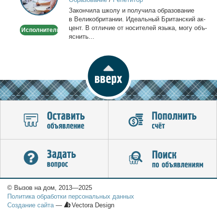
Онлайн
За­кон­чи­ла шко­лу и по­лу­чи­ла об­ра­зо­ва­ние
по
в Ве­ли­ко­бри­та­нии. Иде­аль­ный Бри­тан­ский ак­
Skype
цент. В от­ли­чие от но­си­те­лей язы­ка, мо­гу объ­
Исполнитель
или
яс­нить...
WhatsApp
© Вызов на дом, 2013—2025
Политика обработки персональных данных
Создание сайта
—
Vectora Design