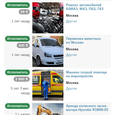
Ре­монт ав­то­мо­би­лей
Исполнитель
КАМАЗ, МАЗ, ПАЗ, ГАЗ
50 ₶
Москва
1 лет назад
Другое
Пе­ре­воз­ка жи­вот­ных
Исполнитель
по Москве
400 ₶
Москва
1 лет назад
Другое
Ма­ши­на ско­рой по­мо­щи
Исполнитель
на ме­ро­при­я­тие
2 800 ₶
Москва
5 лет 3 мес.
Другое
назад
Арен­да ко­лес­но­го экс­ка­
Исполнитель
ва­то­ра Hyundai R180W-9S
1 г. назад