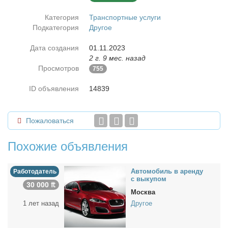
Категория
Транспортные услуги
Подкатегория
Другое
Дата создания
01.11.2023
2 г. 9 мес. назад
Просмотров
755
ID объявления
14839
Пожаловаться
Похожие объявления
Ав­то­мо­биль в арен­ду
Работодатель
с вы­ку­пом
30 000 ₶
Москва
1 лет назад
Другое