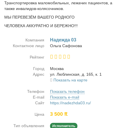
Транспортировка маломобильных, лежачих пациентов, а
также инвалидов-колясочников.
МЫ ПЕРЕВЕЗЁМ ВАШЕГО РОДНОГО
ЧЕЛОВЕКА АККУРАТНО И БЕРЕЖНО!!!
На­деж­да 03
Компания
Контактное лицо
Оль­га Са­фо­но­ва
Рейтинг
Город
Москва
Адрес
ул. Люб­лин­ская, д. 165, к. 1
Показать на карте
Телефон
Показать телефон
E-mail
Показать e-mail
Сайт
https://nadezhda03.ru/
3 500 ₶
Цена
Тип объявления
Исполнитель