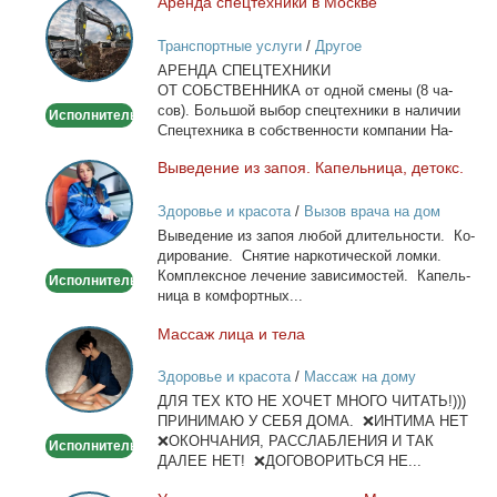
Арен­да спец­тех­ни­ки в Москве
Аренда
спецтехники
Транспортные услуги
/
Другое
в
АРЕНДА СПЕЦТЕХНИКИ
Москве
ОТ СОБСТВЕННИКА от од­ной сме­ны (8 ча­
сов). Боль­шой вы­бор спец­тех­ни­ки в на­ли­чии
Исполнитель
Спец­тех­ни­ка в соб­ствен­но­сти ком­па­нии На­
лич­ный...
Вы­ве­де­ние из за­поя. Ка­пель­ни­ца, де­токс.
Выведение
из
Здоровье и красота
/
Вызов врача на дом
запоя.
Вы­ве­де­ние из за­поя лю­бой дли­тель­но­сти. Ко­
Капельница,
ди­ро­ва­ние. Сня­тие нар­ко­ти­че­ской лом­ки.
детокс.
Ком­плекс­ное ле­че­ние за­ви­си­мо­стей. Ка­пель­
Исполнитель
ни­ца в ком­форт­ных...
Мас­саж ли­ца и те­ла
Массаж
лица
Здоровье и красота
/
Массаж на дому
и
ДЛЯ ТЕХ КТО НЕ ХОЧЕТ МНОГО ЧИТАТЬ!)))
тела
ПРИНИМАЮ У СЕБЯ ДОМА. ❌ИНТИМА НЕТ
❌ОКОНЧАНИЯ, РАССЛАБЛЕНИЯ И ТАК
Исполнитель
ДАЛЕЕ НЕТ! ❌ДОГОВОРИТЬСЯ НЕ...