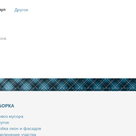
аул
Другое
ров.
БОРКА
­воз му­со­ра
у­гое
й­ка окон и фа­са­дов
е­ле­не­ние участ­ка