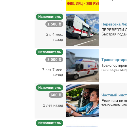
Исполнитель
1 500 ₶
Пе­ре­воз­ка Л
ПЕРЕВЕЗТИ 
Быст­рая по­да­ч
2 г. 4 мес.
назад
Исполнитель
3 000 ₶
Транс­пор­ти­р
Транс­пор­ти­ров
на спе­ци­а­ли­зи
7 лет 7 мес.
назад
Исполнитель
600 ₶
Част­ный ин­ст
Ес­ли вам не хва
то­мо­би­лем ил
1 лет назад
Исполнитель