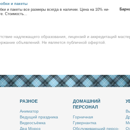
об­ки и па­ке­ты
Барн
б­ки и па­ке­ты все раз­ме­ры все­гда в на­ли­чии. Це­на на 10% ни­
е. Сто­и­мость...
утствие надлежащего образования, лицензий и аккредитаций масте
держание объявлений. Не является публичной офертой.
РАЗНОЕ
ДОМАШНИЙ
У
ПЕРСОНАЛ
Ани­ма­тор
Вы
Ве­ду­щий празд­ни­ка
Гор­нич­ная
Др
Ви­део­съём­ка
Гу­вер­нант­ка
Мо
Дед Мо­роз
Об­слу­жи­ва­ю­щий пер­со­
Оз