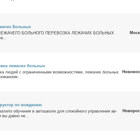
е­жа­чих Боль­ных
Моск
ЛЕЖАЧЕГО БОЛЬНОГО ПЕРЕВОЗКА ЛЕЖАЧИХ БОЛЬНЫХ
а...
ов­ка ле­жа­чих боль­ных
Новомос
­ка лю­дей с огра­ни­чен­ны­ми воз­мож­но­стя­ми, ле­жа­чих боль­ных
­ро­ван­ном...
рук­тор по во­жде­нию
Новорос
­ти­ло обу­че­ния в ав­то­шко­ле для спо­кой­но­го управ­ле­ния ав­
и вы дав­но не...