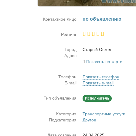
по объ­яв­ле­нию
Контактное лицо
Рейтинг
Город
Ста­рый Оскол
Адрес
Показать на карте
Телефон
Показать телефон
E-mail
Показать e-mail
Тип объявления
Исполнитель
Категория
Транспортные услуги
Подкатегория
Другое
Дата создания
24.04.2025