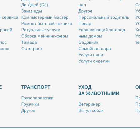
Ди Джей (DJ)
нал
Са
За­каз еды
Дру­гое
Уб
о сер­ви­са
Ком­пью­тер­ный ма­стер
Пер­со­наль­ный во­ди­тель
Уб
Ре­монт бы­то­вой тех­ни­ки
По­вар
Уб
бро­вей
Ри­ту­аль­ные услу­ги
Управ­ля­ю­щий за­го­род­
Хи
Сбор­ка май­нинг-ферм
ным до­мом
Ух
­лос
Та­ма­да
Са­дов­ник
те
с­ниц
Фо­то­граф
Се­мей­ная па­ра
Услу­ги ня­ни
Услу­ги си­дел­ки
Е
ТРАНСПОРТ
УХОД
О
ЗА ЖИВОТНЫМИ
Гру­зо­пе­ре­воз­ки
Пр
Груз­чи­ки
Ве­те­ри­нар
Пр
Дру­гое
Вы­гул со­бак
Пр
Ку­рьер
Дру­гое
Ре
Лич­ный во­ди­тель
Ки­но­лог
Так­си
Стриж­ка жи­вот­ных
Уход за ак­ва­ри­ума­ми