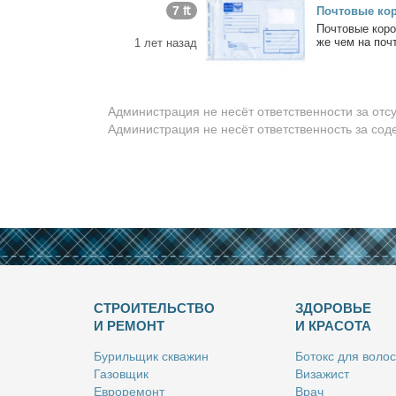
7 ₶
Поч­то­вые ко­р
Поч­то­вые ко­ро
же чем на по­чт
1 лет назад
Администрация не несёт ответственности за отс
Администрация не несёт ответственность за со
СТРОИТЕЛЬСТВО
ЗДОРОВЬЕ
И РЕМОНТ
И КРАСОТА
Бу­риль­щик сква­жин
Бо­токс для во­лос
Га­зов­щик
Ви­за­жист
Ев­ро­ре­монт
Врач