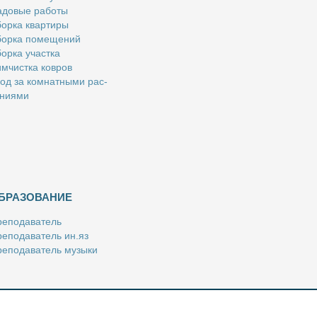
­до­вые ра­бо­ты
ор­ка квар­ти­ры
ор­ка по­ме­ще­ний
ор­ка участ­ка
м­чист­ка ков­ров
од за ком­нат­ны­ми рас­
­ни­я­ми
БРАЗОВАНИЕ
е­по­да­ва­тель
е­по­да­ва­тель ин.яз
е­по­да­ва­тель му­зы­ки
­пе­ти­тор