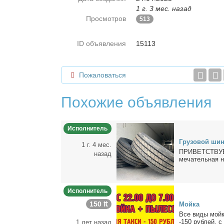
1 г. 3 мес. назад
Просмотров
513
ID объявления
15113
Пожаловаться
Похожие объявления
Исполнитель
Гру­зо­вой ши­
1 г. 4 мес.
ПРИВЕТСТВУЕМ В
назад
ме­ча­тель­ная 
Исполнитель
150 ₶
Мой­ка
Все ви­ды мой­к
-150 руб­лей. с
1 лет назад