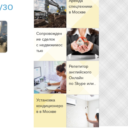
Арен­да
узо
спец­тех­ни­ки
в Москве
Со­про­вож­де­н
ие сде­лок
с недви­жи­мо­с
тью
Ре­пе­ти­тор
ан­глий­ско­го
Он­лайн
по Skype или..
.
Уста­нов­ка
кон­ди­ци­о­не­ро
в в Москве