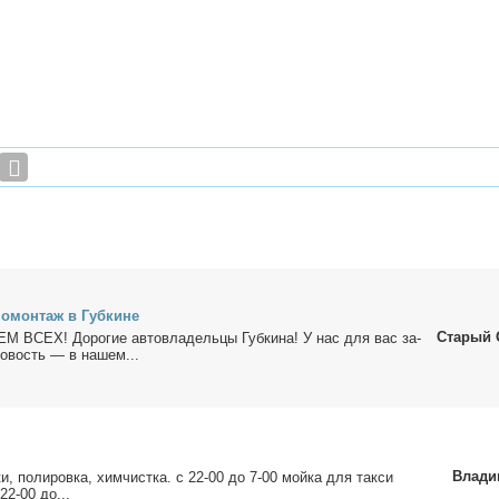
но­мон­таж в Губ­кине
Старый 
СЕХ! До­ро­гие ав­то­вла­дель­цы Губ­ки­на! У нас для вас за­
но­вость — в на­шем...
Влади
и, по­ли­ров­ка, хим­чист­ка. с 22-00 до 7-00 мой­ка для так­си
 22-00 до...