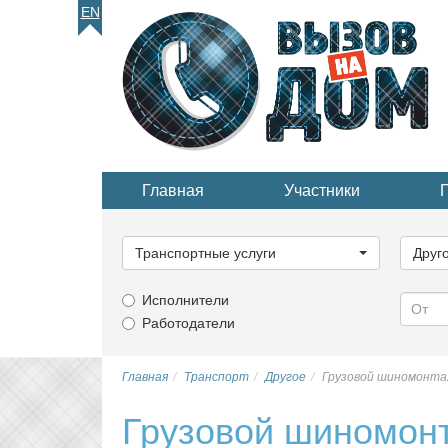
EN
Главная
Участники
Выберите
Выбер
категорию...
катего
Транспортные услуги
Друг
Исполнители
Работодатели
Главная
Транспорт
Другое
Грузовой шиномонтаж
Грузовой шиномонт