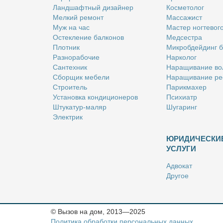
Ланд­шафт­ный ди­зай­нер
Кос­ме­то­лог
Мел­кий ре­монт
Мас­са­жист
Муж на час
Ма­стер ног­те­во­г
Остек­ле­ние бал­ко­нов
Мед­сест­ра
Плот­ник
Мик­роб­дей­динг 
Раз­но­ра­бо­чие
Нар­ко­лог
Сан­тех­ник
На­ра­щи­ва­ние во
Сбор­щик ме­бе­ли
На­ра­щи­ва­ние ре
Стро­и­тель
Па­рик­махер
Уста­нов­ка кон­ди­ци­о­не­ров
Пси­хи­атр
Шту­ка­тур-ма­ляр
Шу­га­ринг
Элек­трик
ЮРИДИЧЕСКИ
УСЛУГИ
Адво­кат
Дру­гое
Но­та­ри­ус
Оцен­щик
Ри­эл­тор
© Вызов на дом, 2013—2025
Стра­хо­вой агент
Политика обработки персональных данных