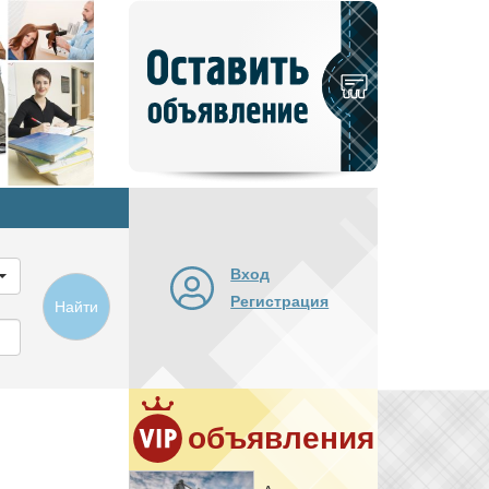
Добавить
новое
объявление
Вход
Регистрация
Найти
объявления