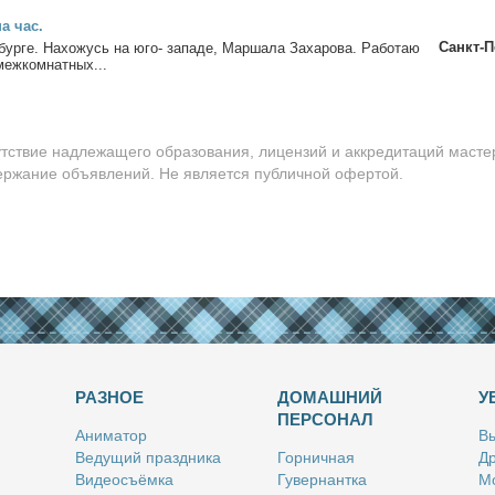
на час.
Санкт-П
ур­ге. На­хо­жусь на юго- за­па­де, Мар­ша­ла За­ха­ро­ва. Ра­бо­таю
меж­ком­нат­ных...
утствие надлежащего образования, лицензий и аккредитаций масте
держание объявлений. Не является публичной офертой.
РАЗНОЕ
ДОМАШНИЙ
У
ПЕРСОНАЛ
Ани­ма­тор
Вы
Ве­ду­щий празд­ни­ка
Гор­нич­ная
Др
Ви­део­съём­ка
Гу­вер­нант­ка
Мо