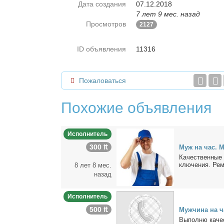
Дата создания
07.12.2018
7 лет 9 мес. назад
Просмотров
2127
ID объявления
11316
Пожаловаться
Похожие объявления
Исполнитель
300 ₶
Муж на час. Ма
Ка­че­ствен­ные 
клю­че­ния. Ре­м
8 лет 8 мес.
назад
Исполнитель
500 ₶
Муж­чи­на на 
Вы­пол­ню ка­че­