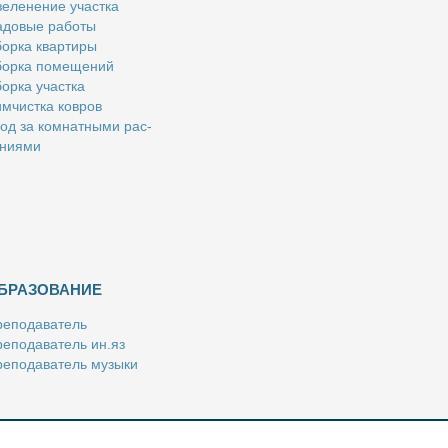
е­ле­не­ние участ­ка
­до­вые ра­бо­ты
ор­ка квар­ти­ры
ор­ка по­ме­ще­ний
ор­ка участ­ка
м­чист­ка ков­ров
од за ком­нат­ны­ми рас­
­ни­я­ми
БРАЗОВАНИЕ
е­по­да­ва­тель
е­по­да­ва­тель ин.яз
е­по­да­ва­тель му­зы­ки
­пе­ти­тор