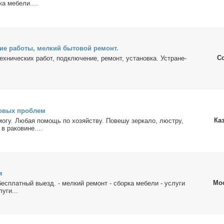
ка ме­бе­ли....
кие ра­бо­ты, мел­кий бы­то­вой ре­монт.
С
х­ни­че­ских ра­бот, под­клю­че­ние, ре­монт, уста­нов­ка. Устра­не­
то­вых про­блем
Ка
мо­гу. Лю­бая по­мощь по хо­зяй­ству. По­ве­шу зер­ка­ло, люст­ру,
в ра­ко­вине....
м
Мо
с­плат­ный вы­езд. - мел­кий ре­монт - сбор­ка ме­бе­ли - услу­ги
у­ги...