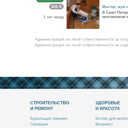
500 ₶
Ма­стер, муж 
В Санкт-Пе­тер­б
мон­таж­ни­ком 
1 лет назад
Администрация не несёт ответственности за отс
Администрация не несёт ответственность за со
СТРОИТЕЛЬСТВО
ЗДОРОВЬЕ
И РЕМОНТ
И КРАСОТА
Бу­риль­щик сква­жин
Бо­токс для во­лос
Га­зов­щик
Ви­за­жист