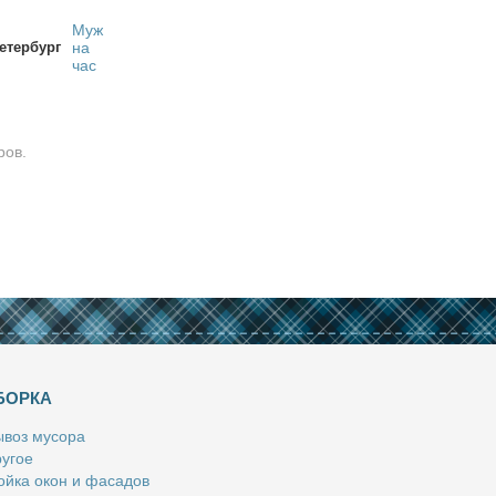
Муж
етербург
на
час
ров.
БОРКА
­воз му­со­ра
у­гое
й­ка окон и фа­са­дов