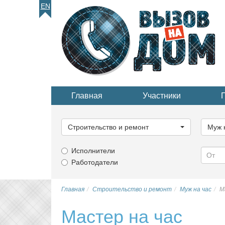
EN
Главная
Участники
Выберите
Выбер
категорию...
катего
Строительство и ремонт
Муж 
Исполнители
Работодатели
Главная
Строительство и ремонт
Муж на час
М
Мастер на час