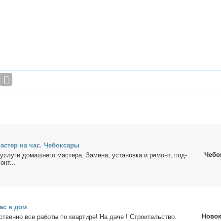
­стер на час. Че­бок­са­ры
Чебо
услу­ги до­маш­не­го ма­сте­ра. За­ме­на, уста­нов­ка и ре­монт, под­
онт...
час в дом
Новок
ствен­но все ра­бо­ты по квар­ти­ре! На да­че ! Стро­и­тель­ство.