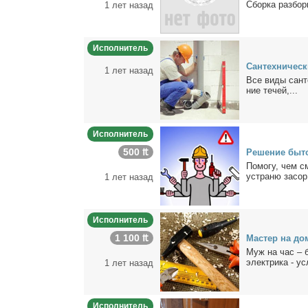
Сбор­ка раз­бор­
1 лет назад
Исполнитель
Сан­тех­ни­че­с
1 лет назад
Все ви­ды сан­те
ние те­чей,...
Исполнитель
500 ₶
Ре­ше­ние бы­
По­мо­гу, чем с
устра­ню за­сор 
1 лет назад
Исполнитель
1 100 ₶
Ма­стер на до
Муж на час – бе
элек­три­ка - усл
1 лет назад
Исполнитель