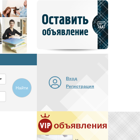
Добавить
новое
объявление
Вход
Регистрация
Найти
объявления