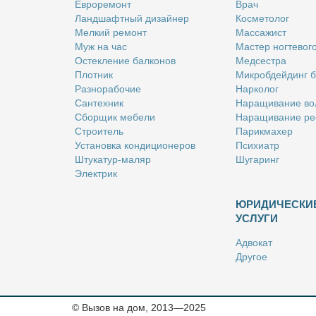
Ев­ро­ре­монт
Врач
Ланд­шафт­ный ди­зай­нер
Кос­ме­то­лог
Мел­кий ре­монт
Мас­са­жист
Муж на час
Ма­стер ног­те­во­г
Остек­ле­ние бал­ко­нов
Мед­сест­ра
Плот­ник
Мик­роб­дей­динг 
Раз­но­ра­бо­чие
Нар­ко­лог
Сан­тех­ник
На­ра­щи­ва­ние во
Сбор­щик ме­бе­ли
На­ра­щи­ва­ние ре
Стро­и­тель
Па­рик­махер
Уста­нов­ка кон­ди­ци­о­не­ров
Пси­хи­атр
Шту­ка­тур-ма­ляр
Шу­га­ринг
Элек­трик
ЮРИДИЧЕСКИ
УСЛУГИ
Адво­кат
Дру­гое
Но­та­ри­ус
Оцен­щик
Ри­эл­тор
© Вызов на дом, 2013—2025
Стра­хо­вой агент