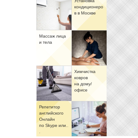
Уста­нов­ка
кон­ди­ци­о­не­ро
в в Москве
Мас­саж ли­ца
и те­ла
Хим­чист­ка
ков­ров
на до­му/
офи­се
Ре­пе­ти­тор
ан­глий­ско­го
Он­лайн
по Skype или..
.