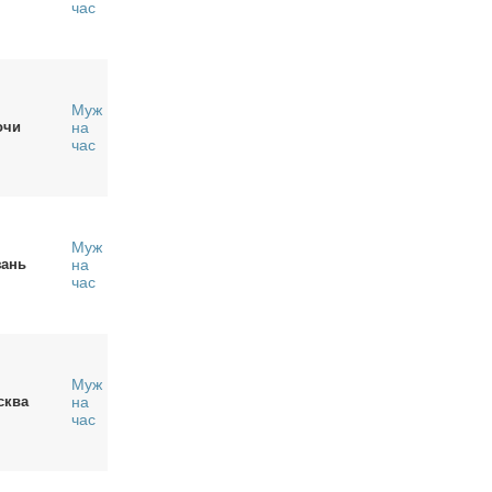
час
Муж
очи
на
час
Муж
зань
на
час
Муж
сква
на
час