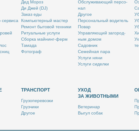
Дед Мо­роз
Об­слу­жи­ва­ю­щий пер­со­
Оз
Ди Джей (DJ)
нал
Са
За­каз еды
Дру­гое
Уб
о сер­ви­са
Ком­пью­тер­ный ма­стер
Пер­со­наль­ный во­ди­тель
Уб
Ре­монт бы­то­вой тех­ни­ки
По­вар
Уб
бро­вей
Ри­ту­аль­ные услу­ги
Управ­ля­ю­щий за­го­род­
Хи
Сбор­ка май­нинг-ферм
ным до­мом
Ух
­лос
Та­ма­да
Са­дов­ник
те
с­ниц
Фо­то­граф
Се­мей­ная па­ра
Услу­ги ня­ни
Услу­ги си­дел­ки
Е
ТРАНСПОРТ
УХОД
О
ЗА ЖИВОТНЫМИ
Гру­зо­пе­ре­воз­ки
Пр
Груз­чи­ки
Ве­те­ри­нар
Пр
Дру­гое
Вы­гул со­бак
Пр
Ку­рьер
Дру­гое
Ре
Лич­ный во­ди­тель
Ки­но­лог
Так­си
Стриж­ка жи­вот­ных
Уход за ак­ва­ри­ума­ми