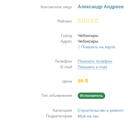
Алек­сандр Ан­дре­ев
Контактное лицо
Рейтинг
Город
Че­бок­са­ры
Адрес
Че­бок­са­ры
Показать на карте
Телефон
Показать телефон
E-mail
Показать e-mail
99 ₶
Цена
Тип объявления
Исполнитель
Категория
Строительство и ремонт
Подкатегория
Муж на час