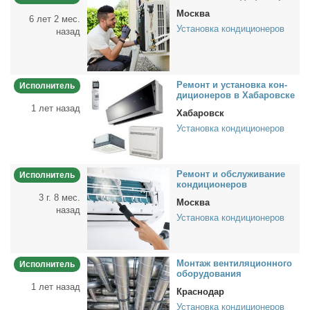
Москва
6 лет 2 мес.
Установка кондиционеров
назад
Ре­монт и уста­нов­ка кон­
Исполнитель
ди­ци­о­не­ров в Ха­ба­ров­ске
1 лет назад
Хабаровск
Установка кондиционеров
Ре­монт и об­слу­жи­ва­ние
Исполнитель
кон­ди­ци­о­не­ров
3 г. 8 мес.
Москва
назад
Установка кондиционеров
Мон­таж вен­ти­ля­ци­он­но­го
Исполнитель
обо­ру­до­ва­ния
1 лет назад
Краснодар
Установка кондиционеров