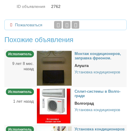
ID объявления
2762
Пожаловаться
Похожие объявления
Мон­таж кон­ди­ци­о­не­ров,
Исполнитель
за­прав­ка фре­о­ном.
9 лет 8 мес.
Алушта
назад
Установка кондиционеров
Сплит-си­сте­мы в Вол­го­
Исполнитель
гра­де
1 лет назад
Волгоград
Установка кондиционеров
Уста­нов­ка кон­ди­ци­о­не­ров
Исполнитель