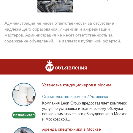
Администрация не несёт ответственности за отсутствие
надлежащего образования, лицензий и аккредитаций
мастеров. Администрация не несёт ответственность за
содержание объявлений. Не является публичной офертой.
объявления
Уста­нов­ка кон­ди­ци­о­не­ров в Москве
Установка
кондиционеров
Строительство и ремонт
/
Установка
в
кондиционеров
Ком­па­ния Leon Group предо­став­ля­ет ком­плекс
Москве
услуг по уста­нов­ке и тех­ни­че­ско­му об­слу­жи­
ва­нию кли­ма­ти­че­ско­го обо­ру­до­ва­ния в Москве
Исполнитель
и Мос­ков­ской...
Арен­да спец­тех­ни­ки в Москве
Аренда