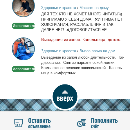
лица
Здоровье и красота
/
Массаж на дому
и
ДЛЯ ТЕХ КТО НЕ ХОЧЕТ МНОГО ЧИТАТЬ!)))
тела
ПРИНИМАЮ У СЕБЯ ДОМА. ❌ИНТИМА НЕТ
❌ОКОНЧАНИЯ, РАССЛАБЛЕНИЯ И ТАК
Исполнитель
ДАЛЕЕ НЕТ! ❌ДОГОВОРИТЬСЯ НЕ...
Вы­ве­де­ние из за­поя. Ка­пель­ни­ца, де­токс.
Выведение
из
Здоровье и красота
/
Вызов врача на дом
запоя.
Вы­ве­де­ние из за­поя лю­бой дли­тель­но­сти. Ко­
Капельница,
ди­ро­ва­ние. Сня­тие нар­ко­ти­че­ской лом­ки.
детокс.
Ком­плекс­ное ле­че­ние за­ви­си­мо­стей. Ка­пель­
Исполнитель
ни­ца в ком­форт­ных...