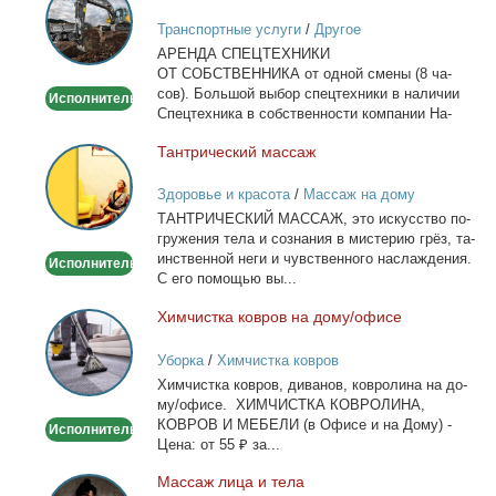
спецтехники
Транспортные услуги
/
Другое
в
АРЕНДА СПЕЦТЕХНИКИ
Москве
ОТ СОБСТВЕННИКА от од­ной сме­ны (8 ча­
сов). Боль­шой вы­бор спец­тех­ни­ки в на­ли­чии
Исполнитель
Спец­тех­ни­ка в соб­ствен­но­сти ком­па­нии На­
лич­ный...
Тан­три­че­ский мас­саж
Тантрический
массаж
Здоровье и красота
/
Массаж на дому
ТАНТРИЧЕСКИЙ МАССАЖ, это ис­кус­ство по­
гру­же­ния те­ла и со­зна­ния в ми­сте­рию грёз, та­
ин­ствен­ной неги и чув­ствен­но­го на­сла­жде­ния.
Исполнитель
С его по­мо­щью вы...
Хим­чист­ка ков­ров на до­му/офи­се
Химчистка
ковров
Уборка
/
Химчистка ковров
на
Хим­чист­ка ков­ров, ди­ва­нов, ков­ро­ли­на на до­
дому/
му/офи­се. ХИМЧИСТКА КОВРОЛИНА,
офисе
КОВРОВ И МЕБЕЛИ (в Офи­се и на До­му) -
Исполнитель
Це­на: от 55 ₽ за...
Мас­саж ли­ца и те­ла
Массаж