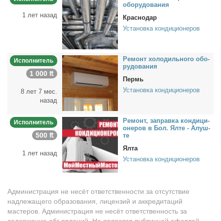
обо­ру­до­ва­ния
1 лет назад
Краснодар
Установка кондиционеров
Ре­монт хо­ло­диль­но­го обо­
Исполнитель
ру­до­ва­ния
1 000 ₶
Пермь
Установка кондиционеров
8 лет 7 мес.
назад
Ре­монт, за­прав­ка кон­ди­ци­
Исполнитель
о­не­ров в Бол. Ял­те - Алуш­
500 ₶
те
Ялта
1 лет назад
Установка кондиционеров
Администрация не несёт ответственности за отсутствие
надлежащего образования, лицензий и аккредитаций
мастеров. Администрация не несёт ответственность за