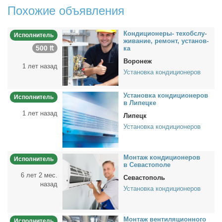
Похожие объявления
Кон­ди­ци­о­не­ры- тех­об­слу­
Исполнитель
жи­ва­ние, ре­монт, уста­нов­
500 ₶
ка
Воронеж
1 лет назад
Установка кондиционеров
Уста­нов­ка кон­ди­ци­о­не­ров
Исполнитель
в Ли­пец­ке
1 лет назад
Липецк
Установка кондиционеров
Мон­таж кон­ди­ци­о­не­ров
Исполнитель
в Се­ва­сто­по­ле
6 лет 2 мес.
Севастополь
назад
Установка кондиционеров
Мон­таж вен­ти­ля­ци­он­но­го
Исполнитель