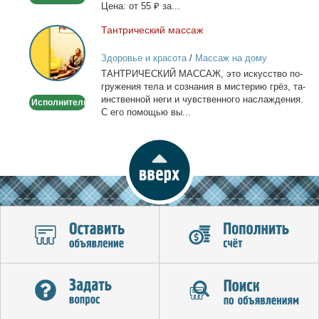
Це­на: от 55 ₽ за...
Тан­три­че­ский мас­саж
Тантрический
массаж
Здоровье и красота
/
Массаж на дому
ТАНТРИЧЕСКИЙ МАССАЖ, это ис­кус­ство по­
гру­же­ния те­ла и со­зна­ния в ми­сте­рию грёз, та­
ин­ствен­ной неги и чув­ствен­но­го на­сла­жде­ния.
Исполнитель
С его по­мо­щью вы...