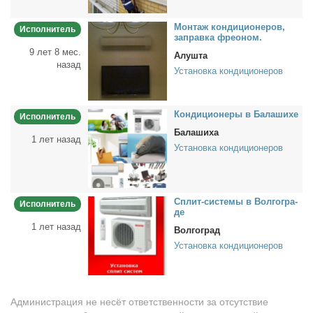
Мон­таж кон­ди­ци­о­не­ров,
Исполнитель
за­прав­ка фре­о­ном.
9 лет 8 мес.
Алушта
назад
Установка кондиционеров
Кон­ди­ци­о­не­ры в Ба­ла­ши­хе
Исполнитель
Балашиха
1 лет назад
Установка кондиционеров
Сплит-си­сте­мы в Вол­го­гра­
Исполнитель
де
1 лет назад
Волгоград
Установка кондиционеров
Администрация не несёт ответственности за отсутствие