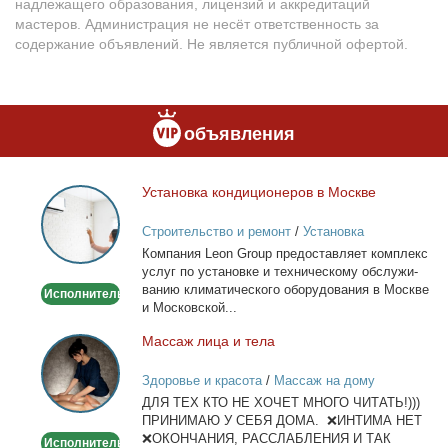
надлежащего образования, лицензий и аккредитаций
мастеров. Администрация не несёт ответственность за
содержание объявлений. Не является публичной офертой.
объявления
Уста­нов­ка кон­ди­ци­о­не­ров в Москве
Установка
кондиционеров
Строительство и ремонт
/
Установка
в
кондиционеров
Ком­па­ния Leon Group предо­став­ля­ет ком­плекс
Москве
услуг по уста­нов­ке и тех­ни­че­ско­му об­слу­жи­
ва­нию кли­ма­ти­че­ско­го обо­ру­до­ва­ния в Москве
Исполнитель
и Мос­ков­ской...
Мас­саж ли­ца и те­ла
Массаж
лица
Здоровье и красота
/
Массаж на дому
и
ДЛЯ ТЕХ КТО НЕ ХОЧЕТ МНОГО ЧИТАТЬ!)))
тела
ПРИНИМАЮ У СЕБЯ ДОМА. ❌ИНТИМА НЕТ
❌ОКОНЧАНИЯ, РАССЛАБЛЕНИЯ И ТАК
Исполнитель