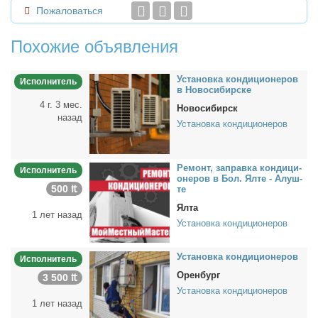
Пожаловаться
Похожие объявления
Уста­нов­ка кон­ди­ци­о­не­ров
Исполнитель
в Но­во­си­бир­ске
4 г. 3 мес.
Новосибирск
назад
Установка кондиционеров
Ре­монт, за­прав­ка кон­ди­ци­
Исполнитель
о­не­ров в Бол. Ял­те - Алуш­
500 ₶
те
Ялта
1 лет назад
Установка кондиционеров
Уста­нов­ка кон­ди­ци­о­не­ров
Исполнитель
Оренбург
3 500 ₶
Установка кондиционеров
1 лет назад