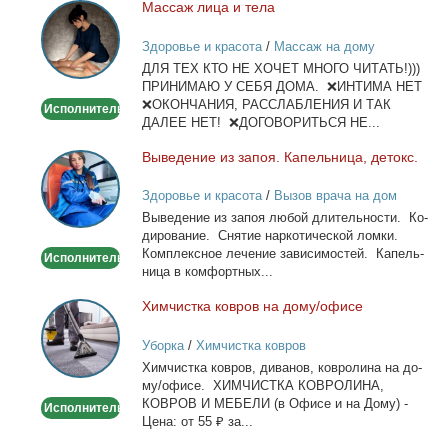
Мас­саж ли­ца и те­ла
Массаж
лица
Здоровье и красота
/
Массаж на дому
и
ДЛЯ ТЕХ КТО НЕ ХОЧЕТ МНОГО ЧИТАТЬ!)))
тела
ПРИНИМАЮ У СЕБЯ ДОМА. ❌ИНТИМА НЕТ
❌ОКОНЧАНИЯ, РАССЛАБЛЕНИЯ И ТАК
Исполнитель
ДАЛЕЕ НЕТ! ❌ДОГОВОРИТЬСЯ НЕ...
Вы­ве­де­ние из за­поя. Ка­пель­ни­ца, де­токс.
Выведение
из
Здоровье и красота
/
Вызов врача на дом
запоя.
Вы­ве­де­ние из за­поя лю­бой дли­тель­но­сти. Ко­
Капельница,
ди­ро­ва­ние. Сня­тие нар­ко­ти­че­ской лом­ки.
детокс.
Ком­плекс­ное ле­че­ние за­ви­си­мо­стей. Ка­пель­
Исполнитель
ни­ца в ком­форт­ных...
Хим­чист­ка ков­ров на до­му/офи­се
Химчистка
ковров
Уборка
/
Химчистка ковров
на
Хим­чист­ка ков­ров, ди­ва­нов, ков­ро­ли­на на до­
дому/
му/офи­се. ХИМЧИСТКА КОВРОЛИНА,
офисе
КОВРОВ И МЕБЕЛИ (в Офи­се и на До­му) -
Исполнитель
Це­на: от 55 ₽ за...