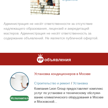
Администрация не несёт ответственности за отсутствие
надлежащего образования, лицензий и аккредитаций
мастеров. Администрация не несёт ответственность за
содержание объявлений. Не является публичной офертой.
объявления
Уста­нов­ка кон­ди­ци­о­не­ров в Москве
Установка
кондиционеров
Строительство и ремонт
/
Установка
в
кондиционеров
Ком­па­ния Leon Group предо­став­ля­ет ком­плекс
Москве
услуг по уста­нов­ке и тех­ни­че­ско­му об­слу­жи­
ва­нию кли­ма­ти­че­ско­го обо­ру­до­ва­ния в Москве
Исполнитель
и Мос­ков­ской...