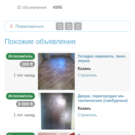
ID объявления
4995
Пожаловаться
Похожие объявления
Уклад­ка ла­ми­на­та, ли­но­
Исполнитель
ле­ума
100 ₶
Казань
1 лет назад
Строитель
Две­ри, пе­ре­го­род­ки ме­
Исполнитель
тал­ли­че­ские (там­бур­ные)
8 000 ₶
Казань
1 лет назад
Строитель