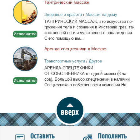
Тан­три­че­ский мас­саж
Тантрический
массаж
Здоровье и красота
/
Массаж на дому
ТАНТРИЧЕСКИЙ МАССАЖ, это ис­кус­ство по­
гру­же­ния те­ла и со­зна­ния в ми­сте­рию грёз, та­
ин­ствен­ной неги и чув­ствен­но­го на­сла­жде­ния.
Исполнитель
С его по­мо­щью вы...
Арен­да спец­тех­ни­ки в Москве
Аренда
спецтехники
Транспортные услуги
/
Другое
в
АРЕНДА СПЕЦТЕХНИКИ
Москве
ОТ СОБСТВЕННИКА от од­ной сме­ны (8 ча­
сов). Боль­шой вы­бор спец­тех­ни­ки в на­ли­чии
Исполнитель
Спец­тех­ни­ка в соб­ствен­но­сти ком­па­нии На­
лич­ный...