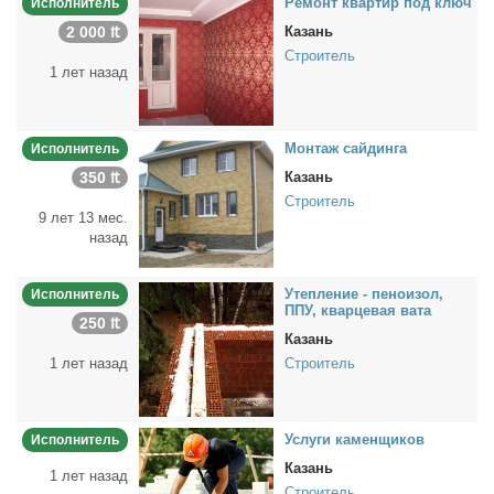
Ре­монт квар­тир под ключ
Исполнитель
2 000 ₶
Казань
Строитель
1 лет назад
Мон­таж сай­дин­га
Исполнитель
350 ₶
Казань
Строитель
9 лет 13 мес.
назад
Утеп­ле­ние - пе­но­изол,
Исполнитель
ППУ, квар­це­вая ва­та
250 ₶
Казань
1 лет назад
Строитель
Услу­ги ка­мен­щи­ков
Исполнитель
Казань
1 лет назад
Строитель