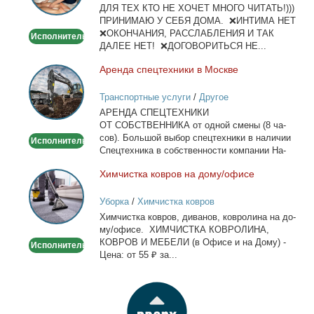
ДЛЯ ТЕХ КТО НЕ ХОЧЕТ МНОГО ЧИТАТЬ!)))
тела
ПРИНИМАЮ У СЕБЯ ДОМА. ❌ИНТИМА НЕТ
❌ОКОНЧАНИЯ, РАССЛАБЛЕНИЯ И ТАК
Исполнитель
ДАЛЕЕ НЕТ! ❌ДОГОВОРИТЬСЯ НЕ...
Арен­да спец­тех­ни­ки в Москве
Аренда
спецтехники
Транспортные услуги
/
Другое
в
АРЕНДА СПЕЦТЕХНИКИ
Москве
ОТ СОБСТВЕННИКА от од­ной сме­ны (8 ча­
сов). Боль­шой вы­бор спец­тех­ни­ки в на­ли­чии
Исполнитель
Спец­тех­ни­ка в соб­ствен­но­сти ком­па­нии На­
лич­ный...
Хим­чист­ка ков­ров на до­му/офи­се
Химчистка
ковров
Уборка
/
Химчистка ковров
на
Хим­чист­ка ков­ров, ди­ва­нов, ков­ро­ли­на на до­
дому/
му/офи­се. ХИМЧИСТКА КОВРОЛИНА,
офисе
КОВРОВ И МЕБЕЛИ (в Офи­се и на До­му) -
Исполнитель
Це­на: от 55 ₽ за...