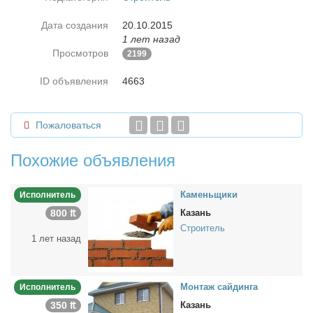
Дата создания
20.10.2015
1 лет назад
Просмотров
2199
ID объявления
4663
Пожаловаться
Похожие объявления
Ка­мень­щи­ки
Исполнитель
800 ₶
Казань
Строитель
1 лет назад
Мон­таж сай­дин­га
Исполнитель
350 ₶
Казань