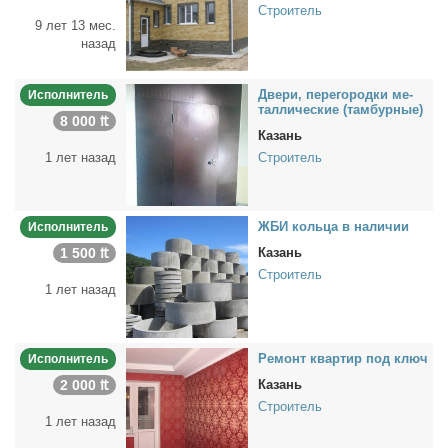
Строитель
9 лет 13 мес.
назад
Две­ри, пе­ре­го­род­ки ме­
Исполнитель
тал­ли­че­ские (там­бур­ные)
8 000 ₶
Казань
1 лет назад
Строитель
ЖБИ коль­ца в на­ли­чии
Исполнитель
1 500 ₶
Казань
Строитель
1 лет назад
Ре­монт квар­тир под ключ
Исполнитель
2 000 ₶
Казань
Строитель
1 лет назад