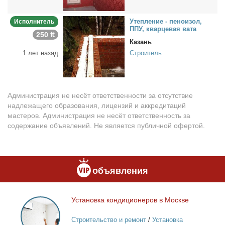
Утеп­ле­ние - пе­но­изол,
Исполнитель
ППУ, квар­це­вая ва­та
250 ₶
Казань
1 лет назад
Строитель
Администрация не несёт ответственности за отсутствие
надлежащего образования, лицензий и аккредитаций
мастеров. Администрация не несёт ответственность за
содержание объявлений. Не является публичной офертой.
объявления
Уста­нов­ка кон­ди­ци­о­не­ров в Москве
Установка
кондиционеров
Строительство и ремонт
/
Установка
в