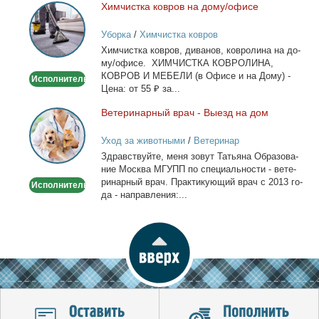
Хим­чист­ка ков­ров на до­му/офи­се
Химчистка
ковров
Уборка
/
Химчистка ковров
на
Хим­чист­ка ков­ров, ди­ва­нов, ков­ро­ли­на на до­
дому/
му/офи­се. ХИМЧИСТКА КОВРОЛИНА,
офисе
КОВРОВ И МЕБЕЛИ (в Офи­се и на До­му) -
Исполнитель
Це­на: от 55 ₽ за...
Ве­те­ри­нар­ный врач - Вы­езд на дом
Ветеринарный
врач
Уход за животными
/
Ветеринар
-
Здрав­ствуй­те, ме­ня зо­вут Та­тья­на Об­ра­зо­ва­
Выезд
ние Москва МГУПП по спе­ци­аль­но­сти - ве­те­
на
ри­нар­ный врач. Прак­ти­ку­ю­щий врач с 2013 го­
Исполнитель
дом
да - на­прав­ле­ния:...