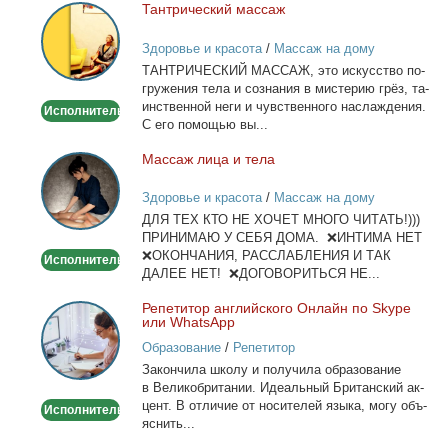
Тан­три­че­ский мас­саж
Тантрический
массаж
Здоровье и красота
/
Массаж на дому
ТАНТРИЧЕСКИЙ МАССАЖ, это ис­кус­ство по­
гру­же­ния те­ла и со­зна­ния в ми­сте­рию грёз, та­
ин­ствен­ной неги и чув­ствен­но­го на­сла­жде­ния.
Исполнитель
С его по­мо­щью вы...
Мас­саж ли­ца и те­ла
Массаж
лица
Здоровье и красота
/
Массаж на дому
и
ДЛЯ ТЕХ КТО НЕ ХОЧЕТ МНОГО ЧИТАТЬ!)))
тела
ПРИНИМАЮ У СЕБЯ ДОМА. ❌ИНТИМА НЕТ
❌ОКОНЧАНИЯ, РАССЛАБЛЕНИЯ И ТАК
Исполнитель
ДАЛЕЕ НЕТ! ❌ДОГОВОРИТЬСЯ НЕ...
Ре­пе­ти­тор ан­глий­ско­го Он­лайн по Skype
Репетитор
или WhatsApp
английского
Образование
/
Репетитор
Онлайн
За­кон­чи­ла шко­лу и по­лу­чи­ла об­ра­зо­ва­ние
по
в Ве­ли­ко­бри­та­нии. Иде­аль­ный Бри­тан­ский ак­
Skype
цент. В от­ли­чие от но­си­те­лей язы­ка, мо­гу объ­
Исполнитель
или
яс­нить...
WhatsApp