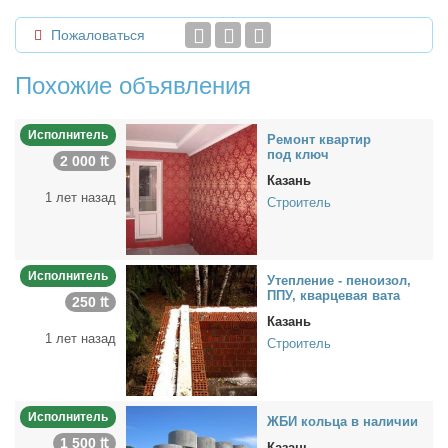
Пожаловаться
Похожие объявления
Исполнитель
Ре­монт квар­тир
под ключ
2 000 ₶
Казань
1 лет назад
Строитель
Исполнитель
Утеп­ле­ние - пе­но­изол,
ППУ, квар­це­вая ва­та
250 ₶
Казань
1 лет назад
Строитель
Исполнитель
ЖБИ коль­ца в на­ли­чии
1 500 ₶
Казань