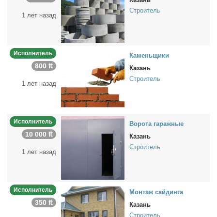
Строитель
1 лет назад
Исполнитель
Ка­мень­щи­ки
800 ₶
Казань
Строитель
1 лет назад
Исполнитель
Во­ро­та га­раж­ные
10 000 ₶
Казань
Строитель
1 лет назад
Исполнитель
Мон­таж сай­дин­га
350 ₶
Казань
Строитель