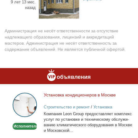
9 лет 13 мес.
назад
Администрация не несёт ответственности за отсутствие
надлежащего образования, лицензий и аккредитаций
мастеров. Администрация не несёт ответственность за
содержание объявлений. Не является публичной офертой.
объявления
Уста­нов­ка кон­ди­ци­о­не­ров в Москве
Установка
кондиционеров
Строительство и ремонт
/
Установка
в
кондиционеров
Ком­па­ния Leon Group предо­став­ля­ет ком­плекс
Москве
услуг по уста­нов­ке и тех­ни­че­ско­му об­слу­жи­
ва­нию кли­ма­ти­че­ско­го обо­ру­до­ва­ния в Москве
Исполнитель
и Мос­ков­ской...