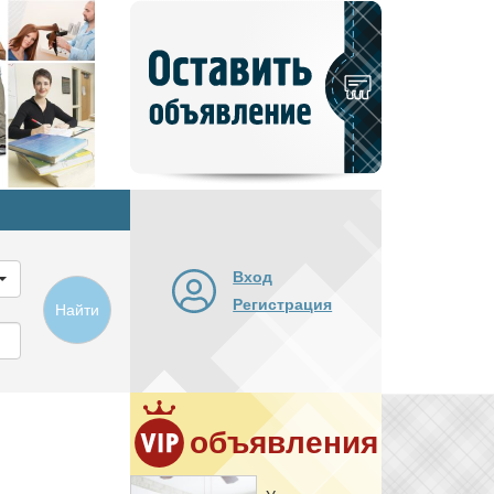
Добавить
новое
объявление
Вход
Регистрация
Найти
объявления