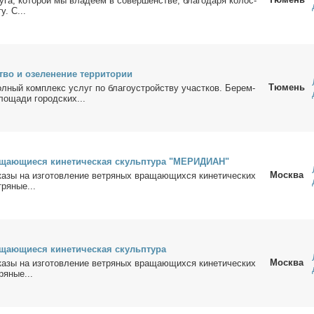
га, ко­то­рой мы вла­де­ем в со­вер­шен­стве, бла­го­да­ря ко­лос­
у. С...
тво и озе­ле­не­ние тер­ри­то­рии
Тюмень
ол­ный ком­плекс услуг по бла­го­устрой­ству участ­ков. Бе­рем­
о­ща­ди го­род­ских...
­ща­ю­щи­е­ся ки­не­ти­че­ская скульп­ту­ра "МЕРИДИАН"
Москва
ка­зы на из­го­тов­ле­ние вет­ря­ных вра­ща­ю­щих­ся ки­не­ти­че­ских
­ря­ные...
ща­ю­щи­е­ся ки­не­ти­че­ская скульп­ту­ра
Москва
ка­зы на из­го­тов­ле­ние вет­ря­ных вра­ща­ю­щих­ся ки­не­ти­че­ских
ря­ные...