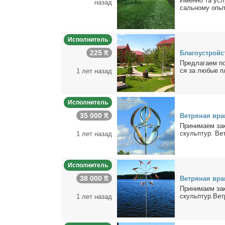
Имен­но та услу­
назад
саль­но­му опы­т
Исполнитель
225 ₶
Бла­го­устрой­с
Пред­ла­га­ем п
ся за лю­бые пл
1 лет назад
Исполнитель
35 000 ₶
Вет­ря­ная вра
При­ни­ма­ем за­
скульп­тур. Вет
1 лет назад
Исполнитель
38 000 ₶
Вет­ря­ная вра­
При­ни­ма­ем за­
скульп­тур.Вет­
1 лет назад