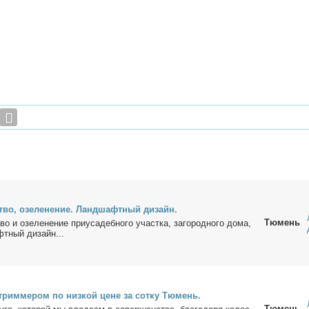
ство, озе­ле­не­ние. Ланд­шафт­ный ди­зайн.
Тюмень
во и озе­ле­не­ние при­уса­деб­но­го участ­ка, за­го­род­но­го до­ма,
т­ный ди­зайн...
 трим­ме­ром по низ­кой цене за сотку Тю­мень.
Тюмень