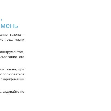
,
юмень
ание газона -
ие года жизни
инструментом,
льзование его
го газона, при
оспользоваться
 скарификации
а задавайте по