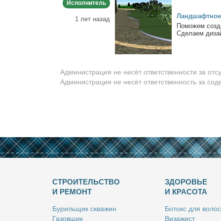
Исполнитель
Ланд­шафт­ное 
1 лет назад
По­мо­жем со­зд
Сде­ла­ем ди­зай
Администрация не несёт ответственности за отс
Администрация не несёт ответственность за со
СТРОИТЕЛЬСТВО
ЗДОРОВЬЕ
И РЕМОНТ
И КРАСОТА
Бу­риль­щик сква­жин
Бо­токс для во­лос
Га­зов­щик
Ви­за­жист