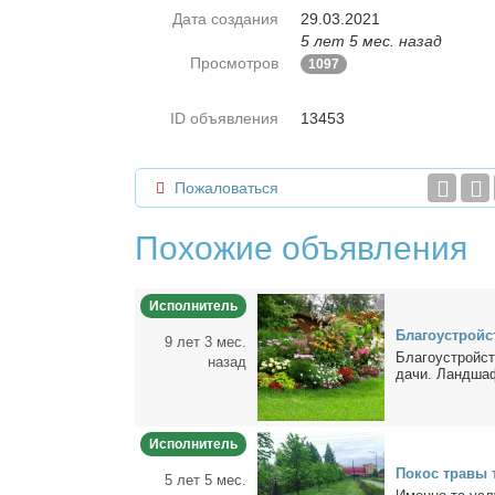
Дата создания
29.03.2021
5 лет 5 мес. назад
Просмотров
1097
ID объявления
13453
Пожаловаться
Похожие объявления
Исполнитель
Бла­го­устрой­
9 лет 3 мес.
Бла­го­устрой­ст
назад
да­чи. Ланд­шаф
Исполнитель
По­кос тра­вы
5 лет 5 мес.