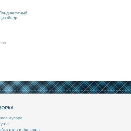
Ландшафтный
дизайнер
ров.
БОРКА
­воз му­со­ра
у­гое
й­ка окон и фа­са­дов