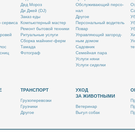
Дед Мо­роз
Об­слу­жи­ва­ю­щий пер­со­
Оз
Ди Джей (DJ)
нал
Са
За­каз еды
Дру­гое
Уб
о сер­ви­са
Ком­пью­тер­ный ма­стер
Пер­со­наль­ный во­ди­тель
Уб
Ре­монт бы­то­вой тех­ни­ки
По­вар
Уб
бро­вей
Ри­ту­аль­ные услу­ги
Управ­ля­ю­щий за­го­род­
Хи
Сбор­ка май­нинг-ферм
ным до­мом
Ух
­лос
Та­ма­да
Са­дов­ник
те
с­ниц
Фо­то­граф
Се­мей­ная па­ра
Услу­ги ня­ни
Услу­ги си­дел­ки
Е
ТРАНСПОРТ
УХОД
О
ЗА ЖИВОТНЫМИ
Гру­зо­пе­ре­воз­ки
Пр
Груз­чи­ки
Ве­те­ри­нар
Пр
Дру­гое
Вы­гул со­бак
Пр
Ку­рьер
Дру­гое
Ре
Лич­ный во­ди­тель
Ки­но­лог
Так­си
Стриж­ка жи­вот­ных