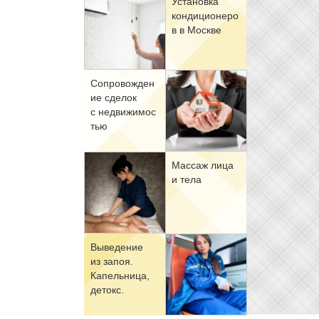
Уста­нов­ка
кон­ди­ци­о­не­ро
в в Москве
Со­про­вож­де­н
ие сде­лок
с недви­жи­мо­с
тью
Мас­саж ли­ца
и те­ла
Вы­ве­де­ние
из за­поя.
Ка­пель­ни­ца,
де­токс.