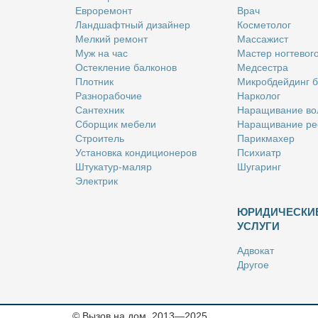
Ев­ро­ре­монт
Врач
Ланд­шафт­ный ди­зай­нер
Кос­ме­то­лог
Мел­кий ре­монт
Мас­са­жист
Муж на час
Ма­стер ног­те­во­г
Остек­ле­ние бал­ко­нов
Мед­сест­ра
Плот­ник
Мик­роб­дей­динг 
Раз­но­ра­бо­чие
Нар­ко­лог
Сан­тех­ник
На­ра­щи­ва­ние во
Сбор­щик ме­бе­ли
На­ра­щи­ва­ние ре
Стро­и­тель
Па­рик­махер
Уста­нов­ка кон­ди­ци­о­не­ров
Пси­хи­атр
Шту­ка­тур-ма­ляр
Шу­га­ринг
Элек­трик
ЮРИДИЧЕСКИ
УСЛУГИ
Адво­кат
Дру­гое
Но­та­ри­ус
Оцен­щик
Ри­эл­тор
© Вызов на дом, 2013—2025