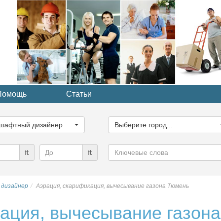
Помощь
Статьи
ите
Выберите
рию...
город...
шафтный дизайнер
Выберите город...
Ключевые
₶
₶
слова
дизайнер
Аэрация, скарификация, вычесывание газона Тюмень
ация, вычесывание газона