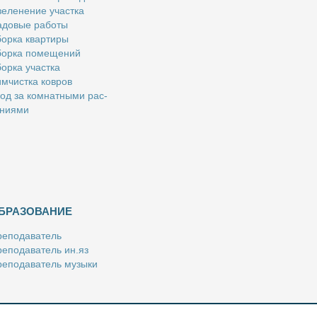
е­ле­не­ние участ­ка
­до­вые ра­бо­ты
ор­ка квар­ти­ры
ор­ка по­ме­ще­ний
ор­ка участ­ка
м­чист­ка ков­ров
од за ком­нат­ны­ми рас­
­ни­я­ми
БРАЗОВАНИЕ
е­по­да­ва­тель
е­по­да­ва­тель ин.яз
е­по­да­ва­тель му­зы­ки
­пе­ти­тор