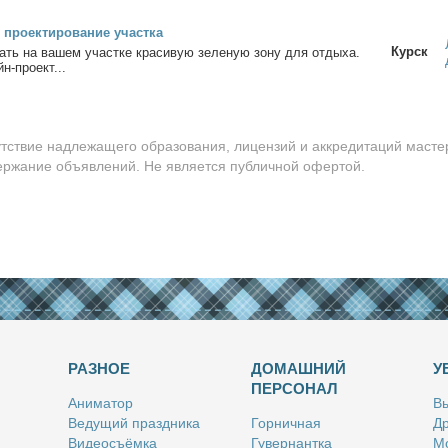
про­ек­ти­ро­ва­ние участ­ка
Курск
ать на ва­шем участ­ке кра­си­вую зе­ле­ную зо­ну для от­ды­ха.
н-про­ект...
утствие надлежащего образования, лицензий и аккредитаций масте
держание объявлений. Не является публичной офертой.
РАЗНОЕ
ДОМАШНИЙ
У
ПЕРСОНАЛ
Ани­ма­тор
Вы
Ве­ду­щий празд­ни­ка
Гор­нич­ная
Др
Ви­део­съём­ка
Гу­вер­нант­ка
Мо