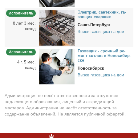
Элек­трик, сан­тех­ник, га­
Исполнитель
зов­щик свар­щик
8 лет 3 мес.
Санкт-Петербург
назад
Вызов газовщика на дом
Га­зов­щик - сроч­ный ре­
Исполнитель
монт кот­лов в Но­во­си­бир­
ске
4 г. 5 мес.
назад
Новосибирск
Вызов газовщика на дом
Администрация не несёт ответственности за отсутствие
надлежащего образования, лицензий и аккредитаций
мастеров. Администрация не несёт ответственность за
содержание объявлений. Не является публичной офертой.