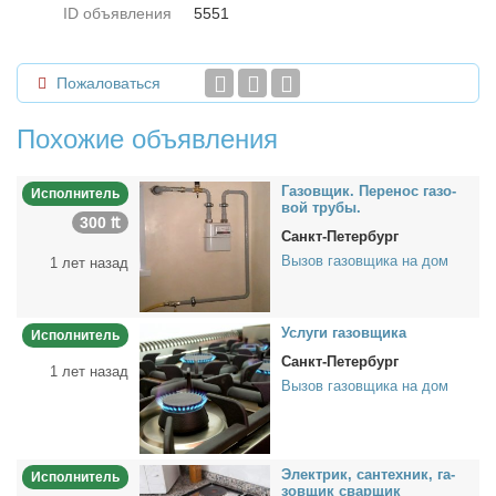
ID объявления
5551
Пожаловаться
Похожие объявления
Га­зов­щик. Пе­ре­нос га­зо­
Исполнитель
вой тру­бы.
300 ₶
Санкт-Петербург
Вызов газовщика на дом
1 лет назад
Услу­ги га­зов­щи­ка
Исполнитель
Санкт-Петербург
1 лет назад
Вызов газовщика на дом
Элек­трик, сан­тех­ник, га­
Исполнитель
зов­щик свар­щик