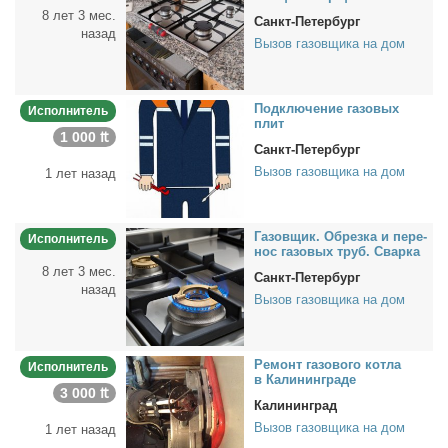
8 лет 3 мес.
Санкт-Петербург
назад
Вызов газовщика на дом
Под­клю­че­ние га­зо­вых
Исполнитель
плит
1 000 ₶
Санкт-Петербург
Вызов газовщика на дом
1 лет назад
Га­зов­щик. Об­рез­ка и пе­ре­
Исполнитель
нос га­зо­вых труб. Свар­ка
8 лет 3 мес.
Санкт-Петербург
назад
Вызов газовщика на дом
Ре­монт га­зо­во­го кот­ла
Исполнитель
в Ка­ли­нин­гра­де
3 000 ₶
Калининград
Вызов газовщика на дом
1 лет назад