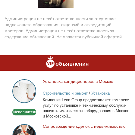
Администрация не несёт ответственности за отсутствие
надлежащего образования, лицензий и аккредитаций
мастеров. Администрация не несёт ответственность за
содержание объявлений. Не является публичной офертой.
объявления
Уста­нов­ка кон­ди­ци­о­не­ров в Москве
Установка
кондиционеров
Строительство и ремонт
/
Установка
в
кондиционеров
Ком­па­ния Leon Group предо­став­ля­ет ком­плекс
Москве
услуг по уста­нов­ке и тех­ни­че­ско­му об­слу­жи­
ва­нию кли­ма­ти­че­ско­го обо­ру­до­ва­ния в Москве
Исполнитель
и Мос­ков­ской...
Со­про­вож­де­ние сде­лок с недви­жи­мо­стью
Сопровождение
сделок