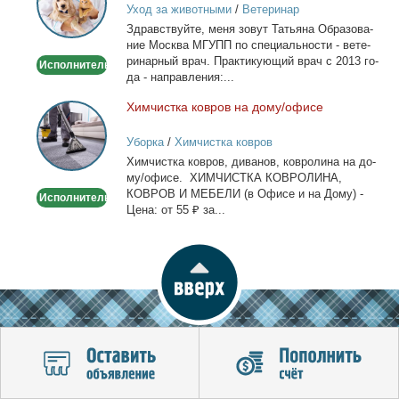
Уход за животными
/
Ветеринар
-
Здрав­ствуй­те, ме­ня зо­вут Та­тья­на Об­ра­зо­ва­
Выезд
ние Москва МГУПП по спе­ци­аль­но­сти - ве­те­
на
ри­нар­ный врач. Прак­ти­ку­ю­щий врач с 2013 го­
Исполнитель
дом
да - на­прав­ле­ния:...
Хим­чист­ка ков­ров на до­му/офи­се
Химчистка
ковров
Уборка
/
Химчистка ковров
на
Хим­чист­ка ков­ров, ди­ва­нов, ков­ро­ли­на на до­
дому/
му/офи­се. ХИМЧИСТКА КОВРОЛИНА,
офисе
КОВРОВ И МЕБЕЛИ (в Офи­се и на До­му) -
Исполнитель
Це­на: от 55 ₽ за...