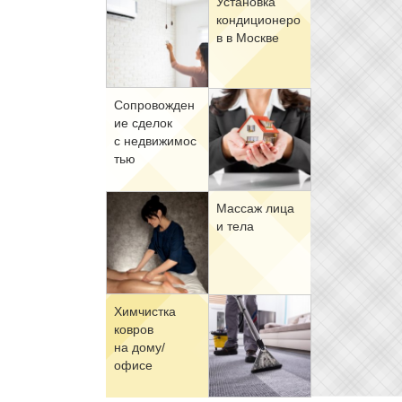
Уста­нов­ка
кон­ди­ци­о­не­ро
в в Москве
Со­про­вож­де­н
ие сде­лок
с недви­жи­мо­с
тью
Мас­саж ли­ца
и те­ла
Хим­чист­ка
ков­ров
на до­му/
офи­се