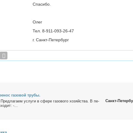
Спасибо.
Олег
Тел. 8-911-093-26-47
г. Санкт-Петербург
ре­нос га­зо­вой тру­бы.
Санкт-Петербу
Пред­ла­га­ем услу­ги в сфе­ре га­зо­во­го хо­зяй­ства. В пе­
о­дит: -...
щи­ка