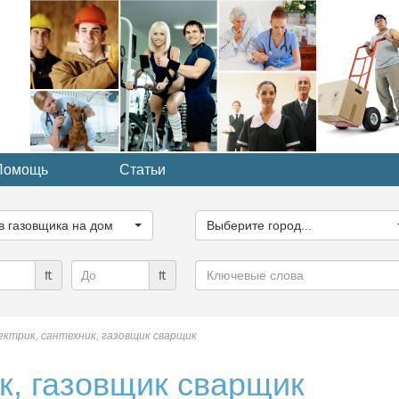
Помощь
Статьи
ите
Выберите
рию...
город...
в газовщика на дом
Выберите город...
Ключевые
₶
₶
слова
ектрик, сантехник, газовщик сварщик
к, газовщик сварщик