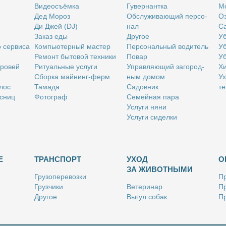
Ви­део­съём­ка
Гу­вер­нант­ка
Мо
Дед Мо­роз
Об­слу­жи­ва­ю­щий пер­со­
Оз
Ди Джей (DJ)
нал
Са
За­каз еды
Дру­гое
Уб
о сер­ви­са
Ком­пью­тер­ный ма­стер
Пер­со­наль­ный во­ди­тель
Уб
Ре­монт бы­то­вой тех­ни­ки
По­вар
Уб
бро­вей
Ри­ту­аль­ные услу­ги
Управ­ля­ю­щий за­го­род­
Хи
Сбор­ка май­нинг-ферм
ным до­мом
Ух
­лос
Та­ма­да
Са­дов­ник
те
с­ниц
Фо­то­граф
Се­мей­ная па­ра
Услу­ги ня­ни
Услу­ги си­дел­ки
Е
ТРАНСПОРТ
УХОД
О
ЗА ЖИВОТНЫМИ
Гру­зо­пе­ре­воз­ки
Пр
Груз­чи­ки
Ве­те­ри­нар
Пр
Дру­гое
Вы­гул со­бак
Пр
Ку­рьер
Дру­гое
Ре
Лич­ный во­ди­тель
Ки­но­лог