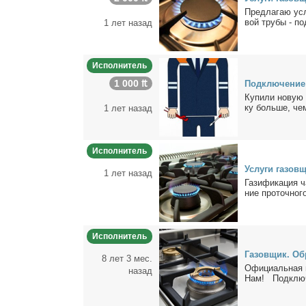
Пред­ла­гаю услу
вой тру­бы - под
1 лет назад
Исполнитель
1 000 ₶
Под­клю­че­ние
Ку­пи­ли но­вую 
ку боль­ше, чем
1 лет назад
Исполнитель
Услу­ги га­зов­
1 лет назад
Га­зи­фи­ка­ция
ние про­точ­но­го 
Исполнитель
Га­зов­щик. Об­
8 лет 3 мес.
Офи­ци­аль­ная г
назад
Нам! Под­клю­че