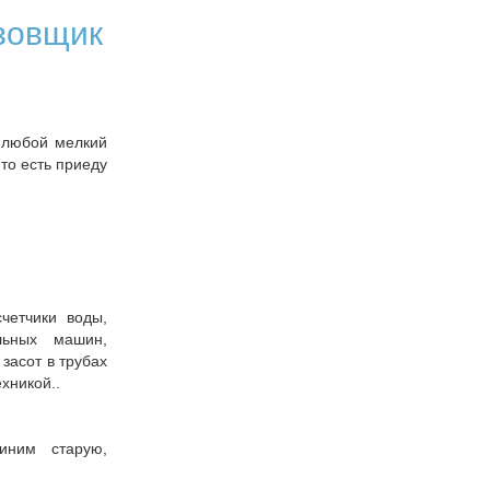
азовщик
, любой мелкий
то есть приеду
четчики воды,
льных машин,
засот в трубах
ехникой..
иним старую,