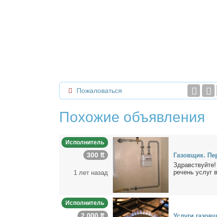
Пожаловаться
Похожие объявления
Исполнитель
300 ₶
Га­зов­щик. Пе­
Здрав­ствуй­те! 
ре­чень услуг вх
1 лет назад
Исполнитель
2 000 ₶
Услу­ги га­зов­