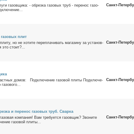
Санкт-Петербу
­ги га­зов­щи­ка: - об­рез­ка га­зо­вых труб - пе­ре­нос га­зо­
­клю­че­ние...
 га­зо­вых плит
Санкт-Петербу
пли­ту, но не хо­ти­те пе­ре­пла­чи­вать ма­га­зи­ну за уста­нов­
 это сто­ит?...
щи­ка
Санкт-Петербу
 част­ных до­мов: Под­клю­че­ние га­зо­вой пли­ты Под­клю­че­
га­зо­во­го...
рез­ка и пе­ре­нос га­зо­вых труб. Свар­ка
Санкт-Петербу
а­зо­вая ком­па­ния! Вам тре­бу­ет­ся га­зов­щик? Зво­ни­те
­ние га­зо­вой пли­ты...