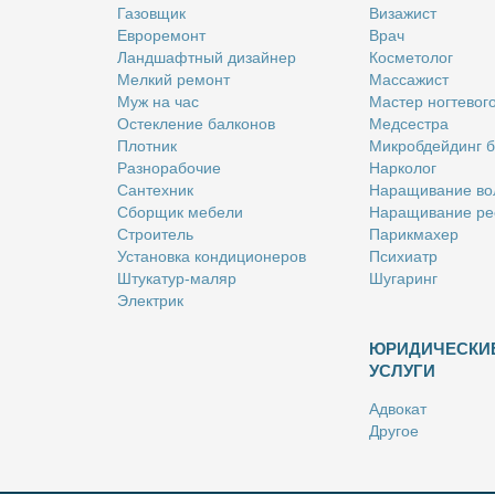
Га­зов­щик
Ви­за­жист
Ев­ро­ре­монт
Врач
Ланд­шафт­ный ди­зай­нер
Кос­ме­то­лог
Мел­кий ре­монт
Мас­са­жист
Муж на час
Ма­стер ног­те­во­г
Остек­ле­ние бал­ко­нов
Мед­сест­ра
Плот­ник
Мик­роб­дей­динг 
Раз­но­ра­бо­чие
Нар­ко­лог
Сан­тех­ник
На­ра­щи­ва­ние во
Сбор­щик ме­бе­ли
На­ра­щи­ва­ние ре
Стро­и­тель
Па­рик­махер
Уста­нов­ка кон­ди­ци­о­не­ров
Пси­хи­атр
Шту­ка­тур-ма­ляр
Шу­га­ринг
Элек­трик
ЮРИДИЧЕСКИ
УСЛУГИ
Адво­кат
Дру­гое
Но­та­ри­ус
Оцен­щик