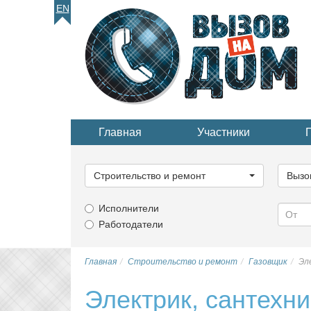
EN
Главная
Участники
Выберите
Выбер
категорию...
катего
Строительство и ремонт
Вызо
Исполнители
Работодатели
Главная
Строительство и ремонт
Газовщик
Эл
Электрик, сантехни