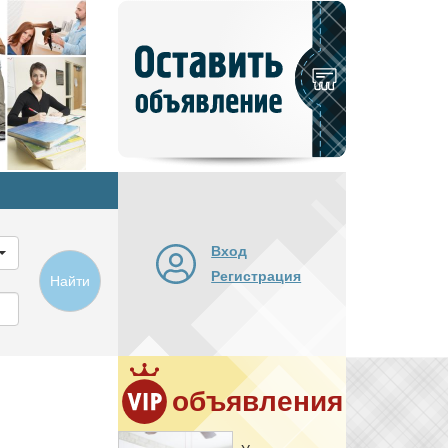
Добавить
новое
объявление
Вход
Регистрация
Найти
объявления