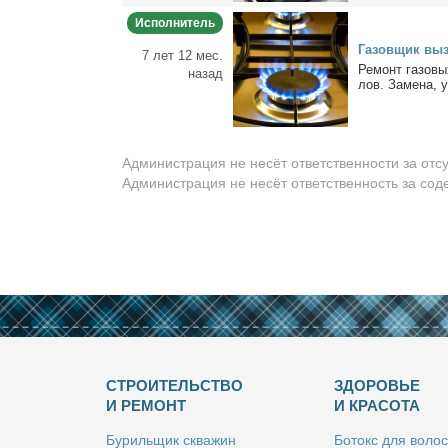
Исполнитель
Га­зов­щик вы­
7 лет 12 мес.
Ре­монт га­зо­вы
назад
лов. За­ме­на, у
Администрация не несёт ответственности за отс
Администрация не несёт ответственность за со
СТРОИТЕЛЬСТВО
ЗДОРОВЬЕ
И РЕМОНТ
И КРАСОТА
Бу­риль­щик сква­жин
Бо­токс для во­лос