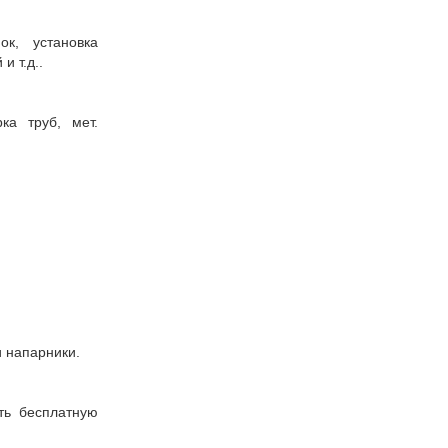
к, установка
и т.д..
а труб, мет.
и напарники.
ть бесплатную