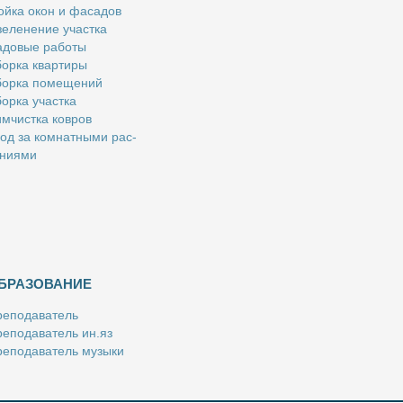
й­ка окон и фа­са­дов
е­ле­не­ние участ­ка
­до­вые ра­бо­ты
ор­ка квар­ти­ры
ор­ка по­ме­ще­ний
ор­ка участ­ка
м­чист­ка ков­ров
од за ком­нат­ны­ми рас­
­ни­я­ми
БРАЗОВАНИЕ
е­по­да­ва­тель
е­по­да­ва­тель ин.яз
е­по­да­ва­тель му­зы­ки
­пе­ти­тор