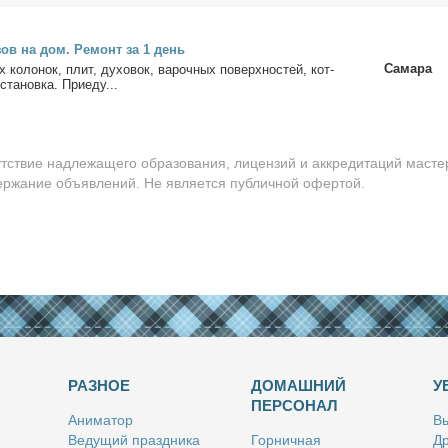
зов на дом. Ре­монт за 1 день
Самара
х ко­ло­нок, плит, ду­хо­вок, ва­роч­ных по­верх­но­стей, кот­
ста­нов­ка. При­еду...
утствие надлежащего образования, лицензий и аккредитаций масте
держание объявлений. Не является публичной офертой.
РАЗНОЕ
ДОМАШНИЙ
У
ПЕРСОНАЛ
Ани­ма­тор
Вы
Ве­ду­щий празд­ни­ка
Гор­нич­ная
Др