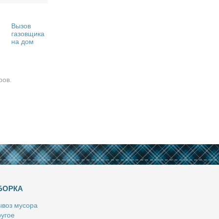
Вызов
газовщика
на дом
ров.
БОРКА
­воз му­со­ра
у­гое