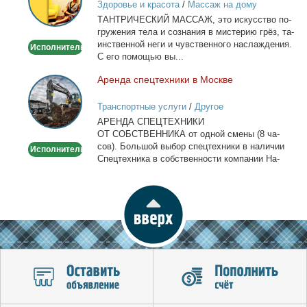
Здоровье и красота
/
Массаж на дому
ТАНТРИЧЕСКИЙ МАССАЖ, это ис­кус­ство по­
гру­же­ния те­ла и со­зна­ния в ми­сте­рию грёз, та­
ин­ствен­ной неги и чув­ствен­но­го на­сла­жде­ния.
Исполнитель
С его по­мо­щью вы...
Арен­да спец­тех­ни­ки в Москве
Аренда
спецтехники
Транспортные услуги
/
Другое
в
АРЕНДА СПЕЦТЕХНИКИ
Москве
ОТ СОБСТВЕННИКА от од­ной сме­ны (8 ча­
сов). Боль­шой вы­бор спец­тех­ни­ки в на­ли­чии
Исполнитель
Спец­тех­ни­ка в соб­ствен­но­сти ком­па­нии На­
лич­ный...