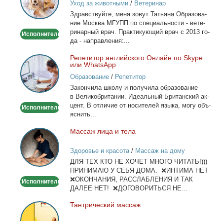
Уход за животными
/
Ветеринар
-
Здрав­ствуй­те, ме­ня зо­вут Та­тья­на Об­ра­зо­ва­
Выезд
ние Москва МГУПП по спе­ци­аль­но­сти - ве­те­
на
ри­нар­ный врач. Прак­ти­ку­ю­щий врач с 2013 го­
Исполнитель
дом
да - на­прав­ле­ния:...
Ре­пе­ти­тор ан­глий­ско­го Он­лайн по Skype
Репетитор
или WhatsApp
английского
Образование
/
Репетитор
Онлайн
За­кон­чи­ла шко­лу и по­лу­чи­ла об­ра­зо­ва­ние
по
в Ве­ли­ко­бри­та­нии. Иде­аль­ный Бри­тан­ский ак­
Skype
цент. В от­ли­чие от но­си­те­лей язы­ка, мо­гу объ­
Исполнитель
или
яс­нить...
WhatsApp
Мас­саж ли­ца и те­ла
Массаж
лица
Здоровье и красота
/
Массаж на дому
и
ДЛЯ ТЕХ КТО НЕ ХОЧЕТ МНОГО ЧИТАТЬ!)))
тела
ПРИНИМАЮ У СЕБЯ ДОМА. ❌ИНТИМА НЕТ
❌ОКОНЧАНИЯ, РАССЛАБЛЕНИЯ И ТАК
Исполнитель
ДАЛЕЕ НЕТ! ❌ДОГОВОРИТЬСЯ НЕ...
Тан­три­че­ский мас­саж
Тантрический
массаж