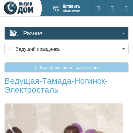
Добавить
Вход на са
Поиск
новое
объявление
Разное
Ведущий праздника
Все объявления подкатегории
Ведущая-Тамада-Ногинск-
Электросталь