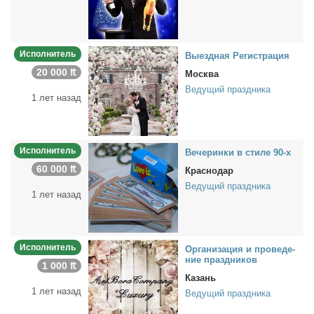
Исполнитель
Вы­езд­ная Ре­ги­стра­ция
20 000 ₶
Москва
Ведущий праздника
1 лет назад
Исполнитель
Ве­че­рин­ки в сти­ле 90-х
60 000 ₶
Краснодар
Ведущий праздника
1 лет назад
Исполнитель
Ор­га­ни­за­ция и про­ве­де­
ние празд­ни­ков
1 000 ₶
Казань
1 лет назад
Ведущий праздника