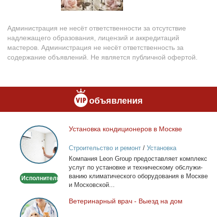
Администрация не несёт ответственности за отсутствие
надлежащего образования, лицензий и аккредитаций
мастеров. Администрация не несёт ответственность за
содержание объявлений. Не является публичной офертой.
объявления
Уста­нов­ка кон­ди­ци­о­не­ров в Москве
Установка
кондиционеров
Строительство и ремонт
/
Установка
в
кондиционеров
Ком­па­ния Leon Group предо­став­ля­ет ком­плекс
Москве
услуг по уста­нов­ке и тех­ни­че­ско­му об­слу­жи­
ва­нию кли­ма­ти­че­ско­го обо­ру­до­ва­ния в Москве
Исполнитель
и Мос­ков­ской...
Ве­те­ри­нар­ный врач - Вы­езд на дом
Ветеринарный
врач