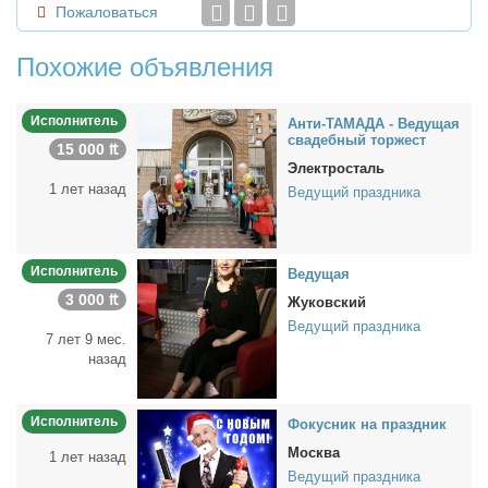
Пожаловаться
Похожие объявления
Исполнитель
Ан­ти-ТАМАДА - Ве­ду­щая
сва­деб­ный тор­жест
15 000 ₶
Электросталь
1 лет назад
Ведущий праздника
Исполнитель
Ве­ду­щая
3 000 ₶
Жуковский
Ведущий праздника
7 лет 9 мес.
назад
Исполнитель
Фо­кус­ник на празд­ник
Москва
1 лет назад
Ведущий праздника