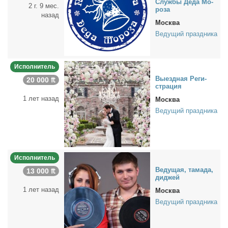
Служ­бы Де­да Мо­
2 г. 9 мес.
ро­за
назад
Москва
Ведущий праздника
Исполнитель
Вы­езд­ная Ре­ги­
20 000 ₶
стра­ция
1 лет назад
Москва
Ведущий праздника
Исполнитель
Ве­ду­щая, та­ма­да,
13 000 ₶
ди­джей
1 лет назад
Москва
Ведущий праздника