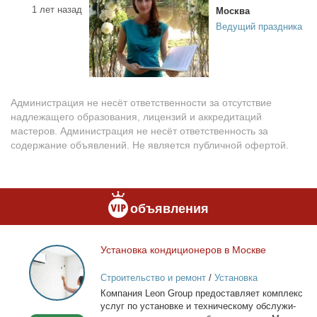
1 лет назад
Москва
Ведущий праздника
Администрация не несёт ответственности за отсутствие
надлежащего образования, лицензий и аккредитаций
мастеров. Администрация не несёт ответственность за
содержание объявлений. Не является публичной офертой.
объявления
Уста­нов­ка кон­ди­ци­о­не­ров в Москве
Установка
кондиционеров
Строительство и ремонт
/
Установка
в
кондиционеров
Ком­па­ния Leon Group предо­став­ля­ет ком­плекс
Москве
услуг по уста­нов­ке и тех­ни­че­ско­му об­слу­жи­