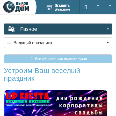
Добавить
Вход на са
Поиск
новое
объявление
Разное
Ведущий праздника
Все объявления подкатегории
Устроим Ваш веселый
праздник