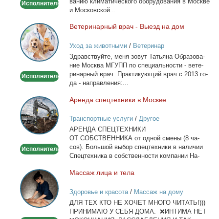
ва­нию кли­ма­ти­че­ско­го обо­ру­до­ва­ния в Москве
Исполнитель
и Мос­ков­ской...
Ве­те­ри­нар­ный врач - Вы­езд на дом
Ветеринарный
врач
Уход за животными
/
Ветеринар
-
Здрав­ствуй­те, ме­ня зо­вут Та­тья­на Об­ра­зо­ва­
Выезд
ние Москва МГУПП по спе­ци­аль­но­сти - ве­те­
на
ри­нар­ный врач. Прак­ти­ку­ю­щий врач с 2013 го­
Исполнитель
дом
да - на­прав­ле­ния:...
Арен­да спец­тех­ни­ки в Москве
Аренда
спецтехники
Транспортные услуги
/
Другое
в
АРЕНДА СПЕЦТЕХНИКИ
Москве
ОТ СОБСТВЕННИКА от од­ной сме­ны (8 ча­
сов). Боль­шой вы­бор спец­тех­ни­ки в на­ли­чии
Исполнитель
Спец­тех­ни­ка в соб­ствен­но­сти ком­па­нии На­
лич­ный...
Мас­саж ли­ца и те­ла
Массаж
лица
Здоровье и красота
/
Массаж на дому
и
ДЛЯ ТЕХ КТО НЕ ХОЧЕТ МНОГО ЧИТАТЬ!)))
тела
ПРИНИМАЮ У СЕБЯ ДОМА. ❌ИНТИМА НЕТ