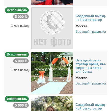
Исполнитель
Сва­деб­ный вы­езд­
5 000 ₶
ной ре­ги­стра­тор
1 лет назад
Москва
Ведущий праздника
Исполнитель
Вы­езд­ной ре­ги­
5 000 ₶
стра­тор бра­ка, вы­
езд­ная ре­ги­стра­
1 лет назад
ция бра­ка
Москва
Ведущий праздника
Исполнитель
Сва­деб­ный вы­езд­
5 000 ₶
ной ре­ги­стра­тор