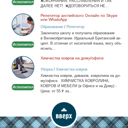
❌ОКОНЧАНИЯ, РАССЛАБЛЕНИЯ И ТАК
Исполнитель
ДАЛЕЕ НЕТ! ❌ДОГОВОРИТЬСЯ НЕ...
Ре­пе­ти­тор ан­глий­ско­го Он­лайн по Skype
Репетитор
или WhatsApp
английского
Образование
/
Репетитор
Онлайн
За­кон­чи­ла шко­лу и по­лу­чи­ла об­ра­зо­ва­ние
по
в Ве­ли­ко­бри­та­нии. Иде­аль­ный Бри­тан­ский ак­
Skype
цент. В от­ли­чие от но­си­те­лей язы­ка, мо­гу объ­
Исполнитель
или
яс­нить...
WhatsApp
Хим­чист­ка ков­ров на до­му/офи­се
Химчистка
ковров
Уборка
/
Химчистка ковров
на
Хим­чист­ка ков­ров, ди­ва­нов, ков­ро­ли­на на до­
дому/
му/офи­се. ХИМЧИСТКА КОВРОЛИНА,
офисе
КОВРОВ И МЕБЕЛИ (в Офи­се и на До­му) -
Исполнитель
Це­на: от 55 ₽ за...