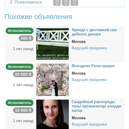
Пожаловаться
Похожие объявления
Арен­да с до­став­кой сва­
Исполнитель
деб­но­го де­ко­ра
500 ₶
Москва
Ведущий праздника
1 лет назад
Вы­езд­ная Ре­ги­стра­ция
Исполнитель
Москва
20 000 ₶
Ведущий праздника
1 лет назад
Сва­деб­ный рас­по­ря­ди­
Исполнитель
тель/ ор­га­ни­за­тор/ ко­ор­ди­
15 000 ₶
на­тор
Москва
1 лет назад
Ведущий праздника