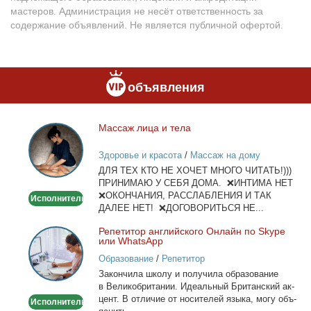
мастеров. Администрация не несёт ответственность за
содержание объявлений. Не является публичной офертой.
объявления
Мас­саж ли­ца и те­ла
Массаж
лица
Здоровье и красота
/
Массаж на дому
и
ДЛЯ ТЕХ КТО НЕ ХОЧЕТ МНОГО ЧИТАТЬ!)))
тела
ПРИНИМАЮ У СЕБЯ ДОМА. ❌ИНТИМА НЕТ
❌ОКОНЧАНИЯ, РАССЛАБЛЕНИЯ И ТАК
Исполнитель
ДАЛЕЕ НЕТ! ❌ДОГОВОРИТЬСЯ НЕ...
Ре­пе­ти­тор ан­глий­ско­го Он­лайн по Skype
Репетитор
или WhatsApp
английского
Образование
/
Репетитор
Онлайн
За­кон­чи­ла шко­лу и по­лу­чи­ла об­ра­зо­ва­ние
по
в Ве­ли­ко­бри­та­нии. Иде­аль­ный Бри­тан­ский ак­
Skype
цент. В от­ли­чие от но­си­те­лей язы­ка, мо­гу объ­
Исполнитель
или