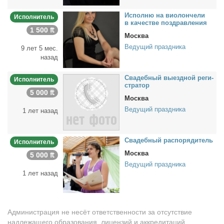
Ис­пол­ню на ви­о­лон­че­ли
Исполнитель
в ка­че­стве по­здрав­ле­ния
1 500 ₶
Москва
Ведущий праздника
9 лет 5 мес.
назад
Сва­деб­ный вы­езд­ной ре­ги­
Исполнитель
стра­тор
5 000 ₶
Москва
Ведущий праздника
1 лет назад
Сва­деб­ный рас­по­ря­ди­тель
Исполнитель
Москва
5 000 ₶
Ведущий праздника
1 лет назад
Администрация не несёт ответственности за отсутствие
надлежащего образования, лицензий и аккредитаций