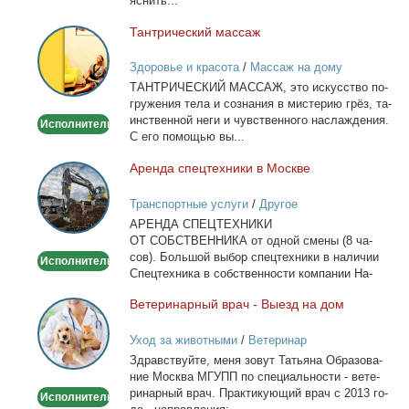
яс­нить...
WhatsApp
Тан­три­че­ский мас­саж
Тантрический
массаж
Здоровье и красота
/
Массаж на дому
ТАНТРИЧЕСКИЙ МАССАЖ, это ис­кус­ство по­
гру­же­ния те­ла и со­зна­ния в ми­сте­рию грёз, та­
ин­ствен­ной неги и чув­ствен­но­го на­сла­жде­ния.
Исполнитель
С его по­мо­щью вы...
Арен­да спец­тех­ни­ки в Москве
Аренда
спецтехники
Транспортные услуги
/
Другое
в
АРЕНДА СПЕЦТЕХНИКИ
Москве
ОТ СОБСТВЕННИКА от од­ной сме­ны (8 ча­
сов). Боль­шой вы­бор спец­тех­ни­ки в на­ли­чии
Исполнитель
Спец­тех­ни­ка в соб­ствен­но­сти ком­па­нии На­
лич­ный...
Ве­те­ри­нар­ный врач - Вы­езд на дом
Ветеринарный
врач
Уход за животными
/
Ветеринар
-
Здрав­ствуй­те, ме­ня зо­вут Та­тья­на Об­ра­зо­ва­
Выезд
ние Москва МГУПП по спе­ци­аль­но­сти - ве­те­
на
ри­нар­ный врач. Прак­ти­ку­ю­щий врач с 2013 го­
Исполнитель
дом