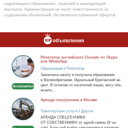
надлежащего образования, лицензий и аккредитаций
мастеров. Администрация не несёт ответственность за
содержание объявлений. Не является публичной офертой.
объявления
Ре­пе­ти­тор ан­глий­ско­го Он­лайн по Skype
Репетитор
или WhatsApp
английского
Образование
/
Репетитор
Онлайн
За­кон­чи­ла шко­лу и по­лу­чи­ла об­ра­зо­ва­ние
по
в Ве­ли­ко­бри­та­нии. Иде­аль­ный Бри­тан­ский ак­
Skype
цент. В от­ли­чие от но­си­те­лей язы­ка, мо­гу объ­
Исполнитель
или
яс­нить...
WhatsApp
Арен­да спец­тех­ни­ки в Москве
Аренда
спецтехники
Транспортные услуги
/
Другое
в
АРЕНДА СПЕЦТЕХНИКИ
Москве
ОТ СОБСТВЕННИКА от од­ной сме­ны (8 ча­
сов). Боль­шой вы­бор спец­тех­ни­ки в на­ли­чии