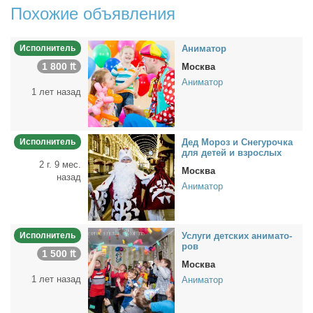
Похожие объявления
Исполнитель
Ани­ма­тор
1 800 ₶
Москва
Аниматор
1 лет назад
Исполнитель
Дед Мо­роз и Сне­гу­роч­ка
для де­тей и взрос­лых
2 г. 9 мес.
Москва
назад
Аниматор
Исполнитель
Услу­ги дет­ских ани­ма­то­
ров
1 500 ₶
Москва
1 лет назад
Аниматор