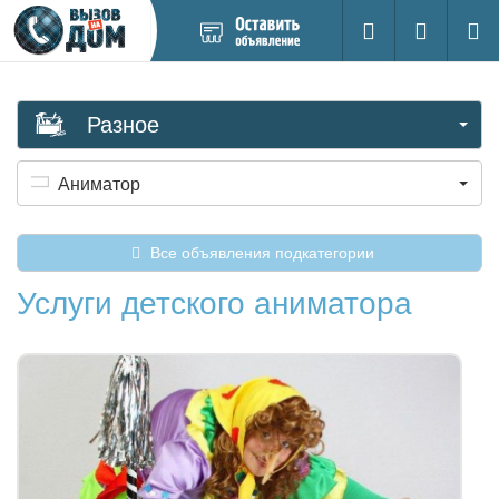
Добавить
Вход на са
Поиск
новое
объявление
Разное
Аниматор
Все объявления подкатегории
Услуги детского аниматора