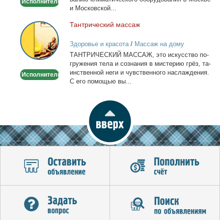
Исполнитель
и Мос­ков­ской...
Тан­три­че­ский мас­саж
Тантрический
массаж
Здоровье и красота
/
Массаж на дому
ТАНТРИЧЕСКИЙ МАССАЖ, это ис­кус­ство по­
гру­же­ния те­ла и со­зна­ния в ми­сте­рию грёз, та­
ин­ствен­ной неги и чув­ствен­но­го на­сла­жде­ния.
Исполнитель
С его по­мо­щью вы...