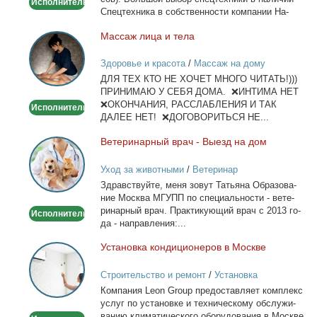
Исполнитель
Спец­тех­ни­ка в соб­ствен­но­сти ком­па­нии На­
лич­ный...
Мас­саж ли­ца и те­ла
Массаж
лица
Здоровье и красота
/
Массаж на дому
и
ДЛЯ ТЕХ КТО НЕ ХОЧЕТ МНОГО ЧИТАТЬ!)))
тела
ПРИНИМАЮ У СЕБЯ ДОМА. ❌ИНТИМА НЕТ
❌ОКОНЧАНИЯ, РАССЛАБЛЕНИЯ И ТАК
Исполнитель
ДАЛЕЕ НЕТ! ❌ДОГОВОРИТЬСЯ НЕ...
Ве­те­ри­нар­ный врач - Вы­езд на дом
Ветеринарный
врач
Уход за животными
/
Ветеринар
-
Здрав­ствуй­те, ме­ня зо­вут Та­тья­на Об­ра­зо­ва­
Выезд
ние Москва МГУПП по спе­ци­аль­но­сти - ве­те­
на
ри­нар­ный врач. Прак­ти­ку­ю­щий врач с 2013 го­
Исполнитель
дом
да - на­прав­ле­ния:...
Уста­нов­ка кон­ди­ци­о­не­ров в Москве
Установка
кондиционеров
Строительство и ремонт
/
Установка
в
кондиционеров
Ком­па­ния Leon Group предо­став­ля­ет ком­плекс
Москве
услуг по уста­нов­ке и тех­ни­че­ско­му об­слу­жи­
ва­нию кли­ма­ти­че­ско­го обо­ру­до­ва­ния в Москве