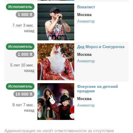
Исполнитель
Во­ка­лист
1 000 ₶
Москва
Аниматор
7 лет 3 мес.
назад
Исполнитель
Дед Мо­роз и Сне­гу­роч­ка
1 000 ₶
Москва
Аниматор
5 лет 10 мес.
назад
Исполнитель
Фо­кус­ник на дет­ский
празд­ник
10 000 ₶
Москва
9 лет 7 мес.
Аниматор
назад
Администрация не несёт ответственности за отсутствие