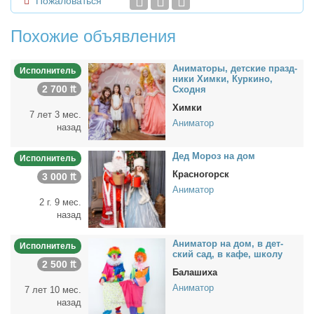
Пожаловаться
Похожие объявления
Ани­ма­то­ры, дет­ские празд­
Исполнитель
ни­ки Хим­ки, Кур­ки­но,
2 700 ₶
Сход­ня
Химки
7 лет 3 мес.
Аниматор
назад
Дед Мо­роз на дом
Исполнитель
Красногорск
3 000 ₶
Аниматор
2 г. 9 мес.
назад
Ани­ма­тор на дом, в дет­
Исполнитель
ский сад, в ка­фе, шко­лу
2 500 ₶
Балашиха
Аниматор
7 лет 10 мес.
назад