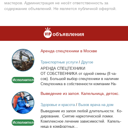
мастеров. Администрация не несёт ответственность за
содержание объявлений. Не является публичной офертой.
объявления
Арен­да спец­тех­ни­ки в Москве
Аренда
спецтехники
Транспортные услуги
/
Другое
в
АРЕНДА СПЕЦТЕХНИКИ
Москве
ОТ СОБСТВЕННИКА от од­ной сме­ны (8 ча­
сов). Боль­шой вы­бор спец­тех­ни­ки в на­ли­чии
Исполнитель
Спец­тех­ни­ка в соб­ствен­но­сти ком­па­нии На­
лич­ный...
Вы­ве­де­ние из за­поя. Ка­пель­ни­ца, де­токс.
Выведение
из
Здоровье и красота
/
Вызов врача на дом
запоя.
Вы­ве­де­ние из за­поя лю­бой дли­тель­но­сти. Ко­
Капельница,
ди­ро­ва­ние. Сня­тие нар­ко­ти­че­ской лом­ки.
детокс.
Ком­плекс­ное ле­че­ние за­ви­си­мо­стей. Ка­пель­
Исполнитель
ни­ца в ком­форт­ных...