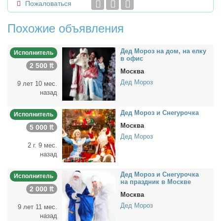
Пожаловаться
Похожие объявления
Дед Мо­роз на дом, на ел­ку
Исполнитель
в офис
2 500 ₶
Москва
Дед Мороз
9 лет 10 мес.
назад
Дед Мо­роз и Сне­гу­роч­ка
Исполнитель
Москва
5 000 ₶
Дед Мороз
2 г. 9 мес.
назад
Дед Мо­роз и Сне­гу­роч­ка
Исполнитель
на празд­ник в Москве
2 000 ₶
Москва
Дед Мороз
9 лет 11 мес.
назад