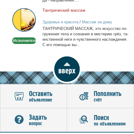
да - на­прав­ле­ния:...
Тан­три­че­ский мас­саж
Тантрический
массаж
Здоровье и красота
/
Массаж на дому
ТАНТРИЧЕСКИЙ МАССАЖ, это ис­кус­ство по­
гру­же­ния те­ла и со­зна­ния в ми­сте­рию грёз, та­
ин­ствен­ной неги и чув­ствен­но­го на­сла­жде­ния.
Исполнитель
С его по­мо­щью вы...