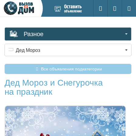
Добавить
Вход на са
Поиск
новое
объявление
Разное
Дед Мороз
Все объявления подкатегории
Дед Мороз и Снегурочка
на праздник