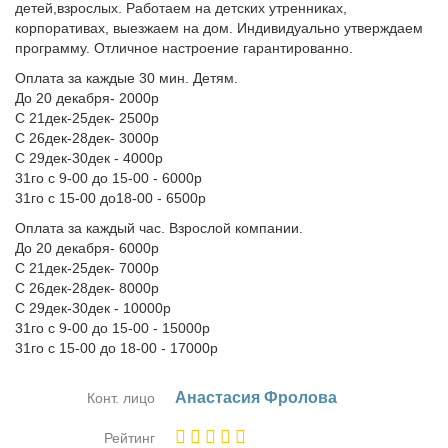
детей,взрослых. Работаем на детских утренниках,
корпоративах, выезжаем на дом. Индивидуально утверждаем
программу. Отличное настроение гарантированно.
Оплата за каждые 30 мин. Детям.
До 20 декабря- 2000р
С 21дек-25дек- 2500р
С 26дек-28дек- 3000р
С 29дек-30дек - 4000р
31го с 9-00 до 15-00 - 6000р
31го с 15-00 до18-00 - 6500р
Оплата за каждый час. Взрослой компании.
До 20 декабря- 6000р
С 21дек-25дек- 7000р
С 26дек-28дек- 8000р
С 29дек-30дек - 10000р
31го с 9-00 до 15-00 - 15000р
31го с 15-00 до 18-00 - 17000р
Ана­ста­сия Фро­ло­ва
Конт. лицо
Рейтинг