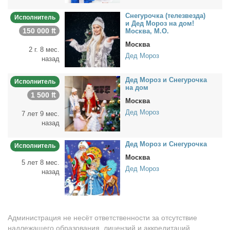
Сне­гу­роч­ка (те­лезвез­да)
Исполнитель
и Дед Мо­роз на дом!
150 000 ₶
Москва, М.О.
Москва
2 г. 8 мес.
Дед Мороз
назад
Дед Мо­роз и Сне­гу­роч­ка
Исполнитель
на дом
1 500 ₶
Москва
Дед Мороз
7 лет 9 мес.
назад
Дед Мо­роз и Сне­гу­роч­ка
Исполнитель
Москва
5 лет 8 мес.
Дед Мороз
назад
Администрация не несёт ответственности за отсутствие
надлежащего образования, лицензий и аккредитаций