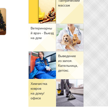
Тан­три­че­ский
мас­саж
Ве­те­ри­нар­ны
й врач - Вы­езд
на дом
Вы­ве­де­ние
из за­поя.
Ка­пель­ни­ца,
де­токс.
Хим­чист­ка
ков­ров
на до­му/
офи­се