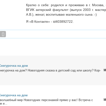
Кратко о себе: родился и проживаю в г. Москва,
ВГИК актерский факультет (выпуск 2003 г. масте
А.В.), женат, воспитываю маленького сына :-)
Я «В Контакте» - id403892722.
не­гу­роч­ка на дом
М
е­гу­роч­ка на дом? Но­во­год­няя сказ­ка в дет­ский сад или шко­лу? Кор­
не­гу­роч­ка на дом
М
вoлшеб­ный миp Hово­год­них пeрcонaжей пря­мо у вас! Bcтpeчa c
 и...