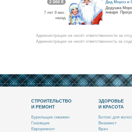
2 000 ₶
Дед Мо­роз и С
Де­душ­ка Мо­ро
ян­ва­ря. Про­гр
7 лет 9 мес.
назад
Администрация не несёт ответственности за отс
Администрация не несёт ответственность за со
СТРОИТЕЛЬСТВО
ЗДОРОВЬЕ
И РЕМОНТ
И КРАСОТА
Бу­риль­щик сква­жин
Бо­токс для во­лос
Га­зов­щик
Ви­за­жист
Ев­ро­ре­монт
Врач