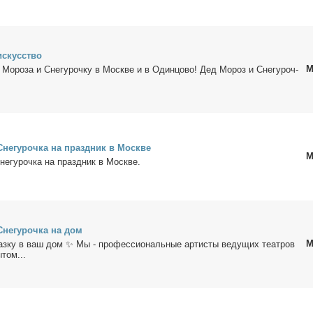
ис­кус­ство
М
а Мо­ро­за и Сне­гу­роч­ку в Москве и в Один­цо­во! Дед Мо­роз и Сне­гу­роч­
не­гу­роч­ка на празд­ник в Москве
М
е­гу­роч­ка на празд­ник в Москве.
не­гу­роч­ка на дом
М
каз­ку в ваш дом ✨ Мы - про­фес­сио­наль­ные ар­ти­сты ве­ду­щих те­ат­ров
­том...