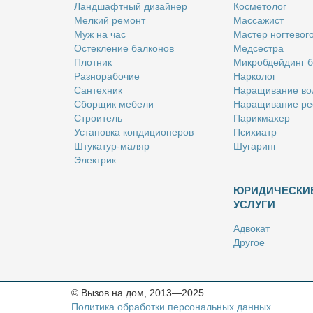
Ланд­шафт­ный ди­зай­нер
Кос­ме­то­лог
Мел­кий ре­монт
Мас­са­жист
Муж на час
Ма­стер ног­те­во­г
Остек­ле­ние бал­ко­нов
Мед­сест­ра
Плот­ник
Мик­роб­дей­динг 
Раз­но­ра­бо­чие
Нар­ко­лог
Сан­тех­ник
На­ра­щи­ва­ние во
Сбор­щик ме­бе­ли
На­ра­щи­ва­ние ре
Стро­и­тель
Па­рик­махер
Уста­нов­ка кон­ди­ци­о­не­ров
Пси­хи­атр
Шту­ка­тур-ма­ляр
Шу­га­ринг
Элек­трик
ЮРИДИЧЕСКИ
УСЛУГИ
Адво­кат
Дру­гое
Но­та­ри­ус
Оцен­щик
Ри­эл­тор
© Вызов на дом, 2013—2025
Стра­хо­вой агент
Политика обработки персональных данных
Юрист