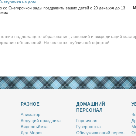
не­гу­роч­ка на дом
М
з со Сне­гу­роч­кой ра­ды по­здра­вить ва­ших де­тей с 20 де­каб­ря до 13
ам­ма...
утствие надлежащего образования, лицензий и аккредитаций масте
держание объявлений. Не является публичной офертой.
РАЗНОЕ
ДОМАШНИЙ
У
ПЕРСОНАЛ
Ани­ма­тор
Вы
Ве­ду­щий празд­ни­ка
Гор­нич­ная
Др
Ви­део­съём­ка
Гу­вер­нант­ка
Мо
Дед Мо­роз
Об­слу­жи­ва­ю­щий пер­со­
Оз