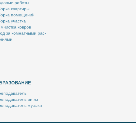
­до­вые ра­бо­ты
ор­ка квар­ти­ры
ор­ка по­ме­ще­ний
ор­ка участ­ка
м­чист­ка ков­ров
од за ком­нат­ны­ми рас­
­ни­я­ми
БРАЗОВАНИЕ
е­по­да­ва­тель
е­по­да­ва­тель ин.яз
е­по­да­ва­тель му­зы­ки
­пе­ти­тор