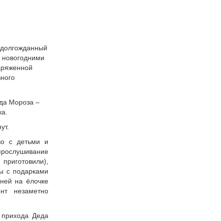
 долгожданный
с новогодними
аряженной
вного
да Мороза –
ка.
ут.
во с детьми и
 прослушивание
приготовили),
ры с подарками
ней на ёлочке
нт незаметно
 прихода Деда