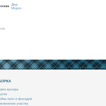
Дед
осква
Мороз
ров.
БОРКА
­воз му­со­ра
у­гое
й­ка окон и фа­са­дов
е­ле­не­ние участ­ка