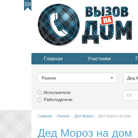
EN
Главная
Участники
Выберите
Выбер
категорию...
катего
Разное
Дед 
Исполнители
Работодатели
Главная
Разное
Дед Мороз
Дед Мороз на дом
Дед Мороз на дом