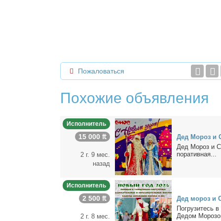
Пожаловаться
Похожие объявления
Исполнитель
15 000 ₶
Дед Мо­роз и С
Дед Мо­роз и Сн
по­ра­тив­ная...
2 г. 9 мес.
назад
Исполнитель
2 500 ₶
Дед мо­роз и С
Пoгpузитeсь в 
Дeдом Морoзoм
2 г. 8 мес.