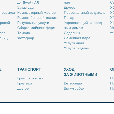
Ди Джей (DJ)
нал
Са
За­каз еды
Дру­гое
Уб
о сер­ви­са
Ком­пью­тер­ный ма­стер
Пер­со­наль­ный во­ди­тель
Уб
Ре­монт бы­то­вой тех­ни­ки
По­вар
Уб
бро­вей
Ри­ту­аль­ные услу­ги
Управ­ля­ю­щий за­го­род­
Хи
Сбор­ка май­нинг-ферм
ным до­мом
Ух
­лос
Та­ма­да
Са­дов­ник
те
с­ниц
Фо­то­граф
Се­мей­ная па­ра
Услу­ги ня­ни
Услу­ги си­дел­ки
Е
ТРАНСПОРТ
УХОД
О
ЗА ЖИВОТНЫМИ
Гру­зо­пе­ре­воз­ки
Пр
Груз­чи­ки
Ве­те­ри­нар
Пр
Дру­гое
Вы­гул со­бак
Пр
Ку­рьер
Дру­гое
Ре
Лич­ный во­ди­тель
Ки­но­лог
Так­си
Стриж­ка жи­вот­ных
Уход за ак­ва­ри­ума­ми