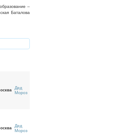
 образование –
рская Баталова
Дед
осква
Мороз
Дед
осква
Мороз