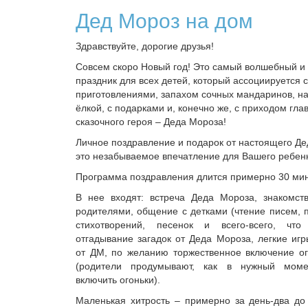
Дед Мороз на дом
Здравствуйте, дорогие друзья!
Совсем скоро Новый год! Это самый волшебный и
праздник для всех детей, который ассоциируется 
приготовлениями, запахом сочных мандаринов, н
ёлкой, с подарками и, конечно же, с приходом гла
сказочного героя – Деда Мороза!
Личное поздравление и подарок от настоящего Де
это незабываемое впечатление для Вашего ребен
Программа поздравления длится примерно 30 мин
В нее входят: встреча Деда Мороза, знакомст
родителями, общение с детками (чтение писем,
стихотворений, песенок и всего-всего, что 
отгадывание загадок от Деда Мороза, легкие иг
от ДМ, по желанию торжественное включение ог
(родители продумывают, как в нужный моме
включить огоньки).
Маленькая хитрость – примерно за день-два до