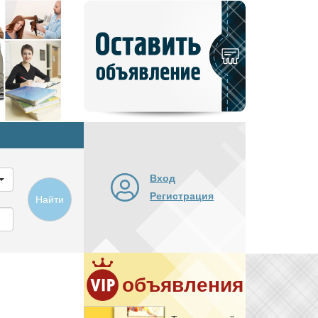
Добавить
новое
объявление
Вход
Регистрация
Найти
объявления