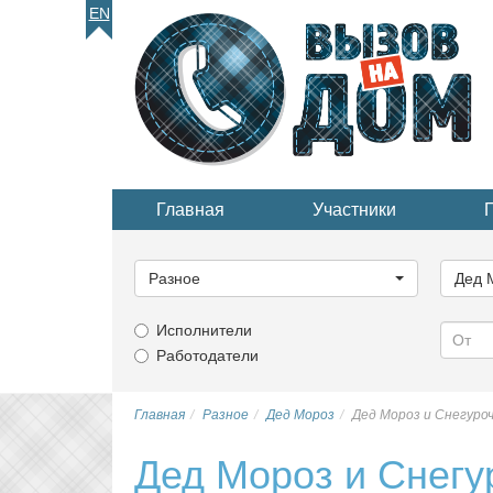
EN
Главная
Участники
Выберите
Выбер
категорию...
катего
Разное
Дед 
Исполнители
Работодатели
Главная
Разное
Дед Мороз
Дед Мороз и Снегуроч
Дед Мороз и Снегу