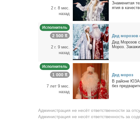
Зна­ме­ни­тая те
я­тия в ка­че­ств
2 г. 8 мес.
назад
Исполнитель
2 500 ₶
Дед мо­ро­зов 
Дед Мо­ро­зов с
Мо­роз. За­ка­жи­
2 г. 9 мес.
назад
Исполнитель
1 000 ₶
Дед мо­роз
В рай­оне ЮЗАО.
без пред­ва­ри­т
7 лет 9 мес.
назад
Администрация не несёт ответственности за отс
Администрация не несёт ответственность за со