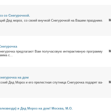
оз со Сне­гу­роч­кой.
М
­щий Дед мо­роз, со сво­ей внуч­кой Сне­гу­роч­кой на Ва­шем празд­ни­ке.
не­гу­роч­ка
М
­гу­роч­ка пред­ла­га­ют Вам по­лу­ча­со­вую ин­тер­ак­тив­ную про­грам­му
ам­ма с...
не­гу­роч­ка на дом
М
­ский Дед Мо­роз и его пре­лест­ная спут­ни­ца Сне­гу­роч­ка по­да­рят ва­
(те­лезвез­да) и Дед Мо­роз на дом! Москва, М.О.