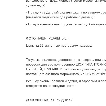
волшебство от Деда Мороза (густой морозный ту
сухого льда)
- Праздник в Детский сад или школу по вашему с
(имеются медкнижки для работы с детьми);
- Поздравление в новогоднюю ночь под бой курант
ФОТО НАШИ! РЕАЛЬНЫЕ!!!
Цены за 35 минутную программу на дому.
Такую же в качестве дополнения к поздравлению
провести для вас полноценное ШОУ ГИГАНТСК
ПУЗЫРЕЙ, КРИО-ШОУ с азотом и сухим льдом с п
настоящего азотного мороженого, или БУМАЖНА
Все шоу очень нравятся и детям, и взрослым и пр
смотрятся на новогодних фото.
ДОПОЛНЕНИЯ К ПРАЗДНИКУ