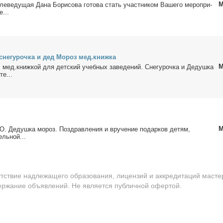
М
ле­ве­ду­щая Да­на Бо­ри­со­ва го­то­ва стать участ­ни­ком Ва­ше­го ме­ро­при­
е...
сне­гу­роч­ка и дед Мо­роз мед.книж­ка
М
 мед.книж­кой для дет­ский учеб­ных за­ве­де­ний. Сне­гу­роч­ка и Де­душ­ка
те...
М
 Де­душ­ка мо­роз. По­здрав­ле­ния и вру­че­ние по­дар­ков де­тям,
ель­ной...
утствие надлежащего образования, лицензий и аккредитаций масте
держание объявлений. Не является публичной офертой.