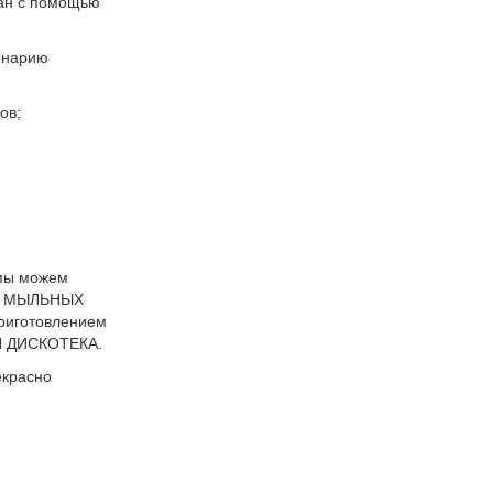
ман с помощью
ценарию
ов;
 мы можем
ИХ МЫЛЬНЫХ
риготовлением
Я ДИСКОТЕКА.
екрасно