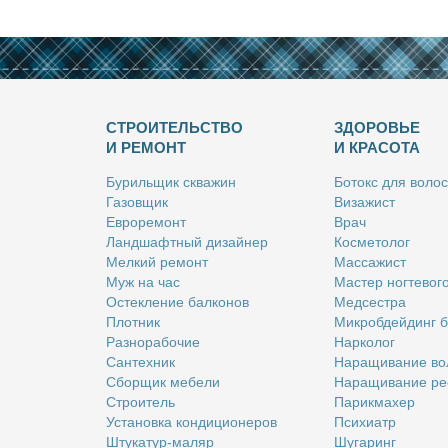
СТРОИТЕЛЬСТВО
ЗДОРОВЬЕ
И РЕМОНТ
И КРАСОТА
Бу­риль­щик сква­жин
Бо­токс для во­лос
Га­зов­щик
Ви­за­жист
Ев­ро­ре­монт
Врач
Ланд­шафт­ный ди­зай­нер
Кос­ме­то­лог
Мел­кий ре­монт
Мас­са­жист
Муж на час
Ма­стер ног­те­во­г
Остек­ле­ние бал­ко­нов
Мед­сест­ра
Плот­ник
Мик­роб­дей­динг 
Раз­но­ра­бо­чие
Нар­ко­лог
Сан­тех­ник
На­ра­щи­ва­ние во
Сбор­щик ме­бе­ли
На­ра­щи­ва­ние ре
Стро­и­тель
Па­рик­махер
Уста­нов­ка кон­ди­ци­о­не­ров
Пси­хи­атр
Шту­ка­тур-ма­ляр
Шу­га­ринг