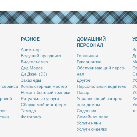
РАЗНОЕ
ДОМАШНИЙ
У
ПЕРСОНАЛ
Ани­ма­тор
Вы
Ве­ду­щий празд­ни­ка
Гор­нич­ная
Др
Ви­део­съём­ка
Гу­вер­нант­ка
Мо
Дед Мо­роз
Об­слу­жи­ва­ю­щий пер­со­
Оз
Ди Джей (DJ)
нал
Са
За­каз еды
Дру­гое
Уб
о сер­ви­са
Ком­пью­тер­ный ма­стер
Пер­со­наль­ный во­ди­тель
Уб
Ре­монт бы­то­вой тех­ни­ки
По­вар
Уб
бро­вей
Ри­ту­аль­ные услу­ги
Управ­ля­ю­щий за­го­род­
Хи
Сбор­ка май­нинг-ферм
ным до­мом
Ух
­лос
Та­ма­да
Са­дов­ник
те
с­ниц
Фо­то­граф
Се­мей­ная па­ра
Услу­ги ня­ни
Услу­ги си­дел­ки