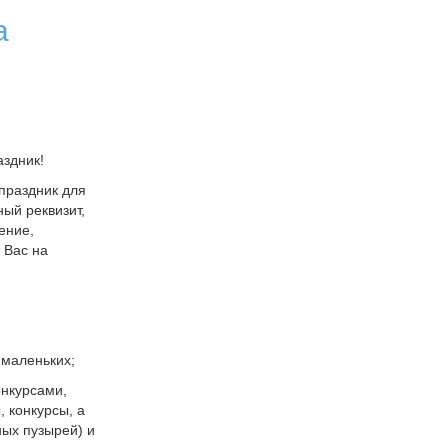
а
аздник!
праздник для
ый реквизит,
ение,
 Вас на
 маленьких;
онкурсами,
, конкурсы, а
ных пузырей) и