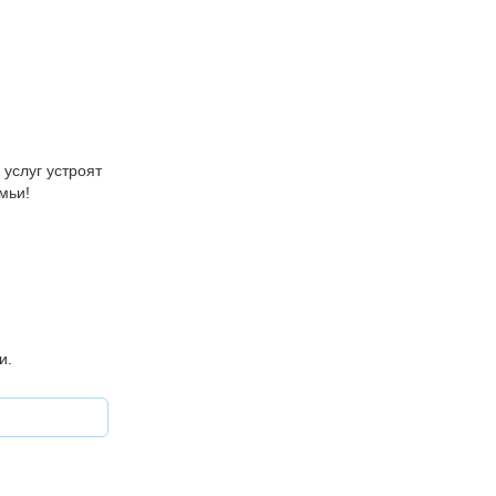
услуг устроят
мьи!
и.