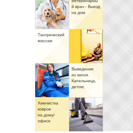
Ве­те­ри­нар­ны
й врач - Вы­езд
на дом
Тан­три­че­ский
мас­саж
Вы­ве­де­ние
из за­поя.
Ка­пель­ни­ца,
де­токс.
Хим­чист­ка
ков­ров
на до­му/
офи­се