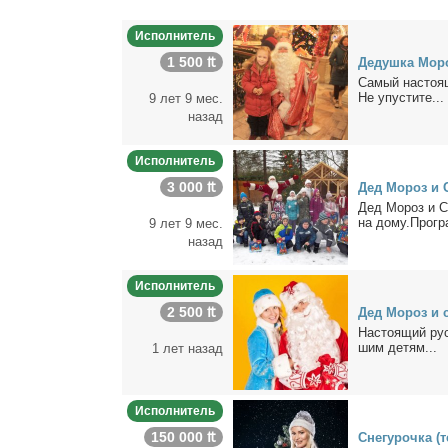
Исполнитель
1 500 ₶
Де­душ­ка Мо­р
Са­мый на­сто­я
Не упу­сти­те...
9 лет 9 мес.
назад
Исполнитель
3 000 ₶
Дед Мо­роз и С
Дед Мо­роз и Сне
на до­му.Про­гр
9 лет 9 мес.
назад
Исполнитель
2 500 ₶
Дед Мо­роз и с
На­сто­я­щий рус
шим де­тям...
1 лет назад
Исполнитель
150 000 ₶
Сне­гу­роч­ка 