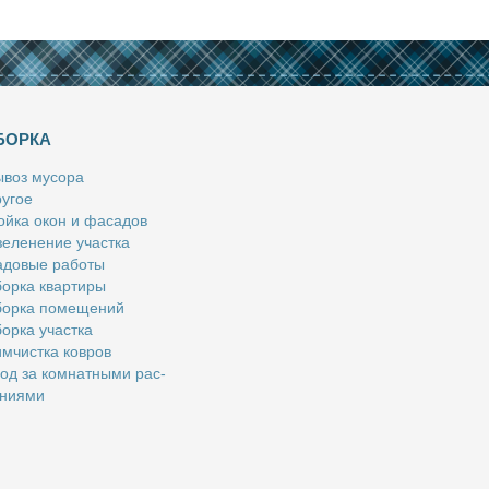
БОРКА
­воз му­со­ра
у­гое
й­ка окон и фа­са­дов
е­ле­не­ние участ­ка
­до­вые ра­бо­ты
ор­ка квар­ти­ры
ор­ка по­ме­ще­ний
ор­ка участ­ка
м­чист­ка ков­ров
од за ком­нат­ны­ми рас­
­ни­я­ми