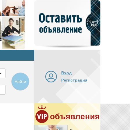
Добавить
новое
объявление
Вход
Регистрация
Найти
объявления