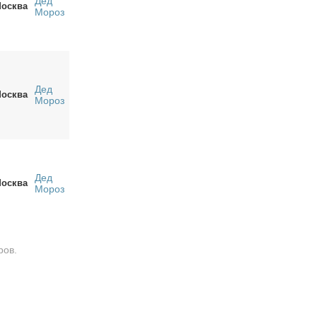
Дед
осква
Мороз
Дед
осква
Мороз
Дед
осква
Мороз
ров.