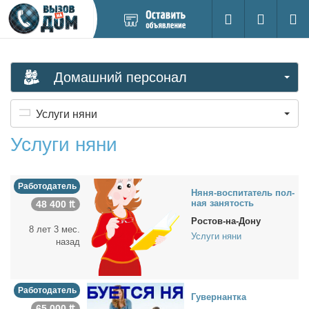
Добавить
Вход на са
Поиск
новое
объявление
Домашний персонал
Услуги няни
Услуги няни
Работодатель
Ня­ня-вос­пи­та­тель пол­
ная за­ня­тость
48 400 ₶
Ростов-на-Дону
8 лет 3 мес.
Услуги няни
назад
Работодатель
Гу­вер­нант­ка
65 000 ₶