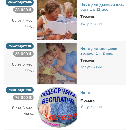
Работодатель
Ня­ня для де­воч­ки воз­
раст 1 г. 11 мес.
38 000 ₶
Тюмень
8 лет 4 мес.
Услуги няни
назад
Работодатель
Ня­ня для маль­чи­ка
воз­раст 1 г. 2 мес
35 000 ₶
Тюмень
8 лет 5 мес.
Услуги няни
назад
Работодатель
Ня­ня
75 000 ₶
Москва
Услуги няни
8 лет 6 мес.
назад