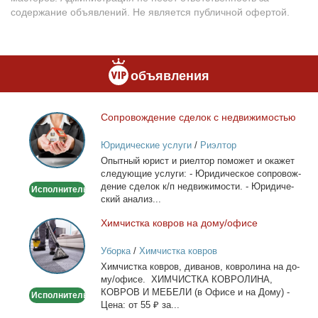
содержание объявлений. Не является публичной офертой.
объявления
Со­про­вож­де­ние сде­лок с недви­жи­мо­стью
Сопровождение
сделок
Юридические услуги
/
Риэлтор
с
Опыт­ный юрист и ри­ел­тор по­мо­жет и ока­жет
недвижимостью
сле­ду­ю­щие услу­ги: - Юри­ди­че­ское со­про­вож­
де­ние сде­лок к/п недви­жи­мо­сти. - Юри­ди­че­
Исполнитель
ский ана­лиз...
Хим­чист­ка ков­ров на до­му/офи­се
Химчистка
ковров
Уборка
/
Химчистка ковров
на
Хим­чист­ка ков­ров, ди­ва­нов, ков­ро­ли­на на до­
дому/
му/офи­се. ХИМЧИСТКА КОВРОЛИНА,
офисе
КОВРОВ И МЕБЕЛИ (в Офи­се и на До­му) -
Исполнитель
Це­на: от 55 ₽ за...