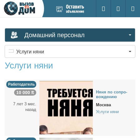
Добавить
Вход на са
Поиск
новое
объявление
Домашний персонал
Услуги няни
Услуги няни
Работодатель
Ня­ня по со­про­
10 000 ₶
вож­де­нию
7 лет 3 мес.
Москва
назад
Услуги няни