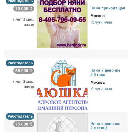
Работодатель
Ня­ня при­хо­дя­щая
70 000 ₶
Москва
7 лет 3 мес.
Услуги няни
назад
Работодатель
Ня­ня к де­воч­ке
65 000 ₶
2,5 го­да
7 лет 3 мес.
Москва
назад
Услуги няни
Работодатель
Ня­ня к де­воч­ке
75 000 ₶
2 ме­ся­ца