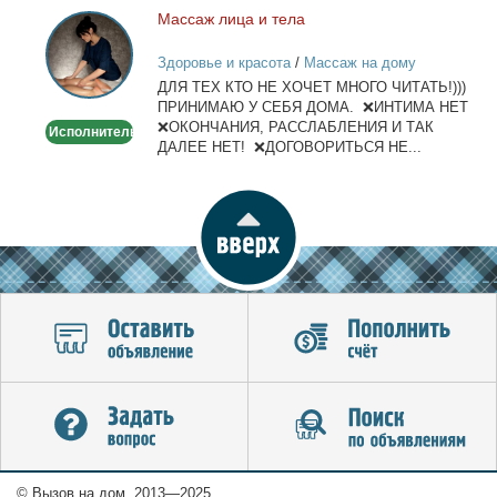
Мас­саж ли­ца и те­ла
Массаж
лица
Здоровье и красота
/
Массаж на дому
и
ДЛЯ ТЕХ КТО НЕ ХОЧЕТ МНОГО ЧИТАТЬ!)))
тела
ПРИНИМАЮ У СЕБЯ ДОМА. ❌ИНТИМА НЕТ
❌ОКОНЧАНИЯ, РАССЛАБЛЕНИЯ И ТАК
Исполнитель
ДАЛЕЕ НЕТ! ❌ДОГОВОРИТЬСЯ НЕ...
© Вызов на дом, 2013—2025