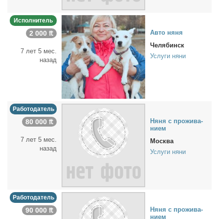
Исполнитель
Ав­то ня­ня
2 000 ₶
Челябинск
7 лет 5 мес.
Услуги няни
назад
Работодатель
Ня­ня с про­жи­ва­
80 000 ₶
ни­ем
7 лет 5 мес.
Москва
назад
Услуги няни
Работодатель
Ня­ня с про­жи­ва­
90 000 ₶
ни­ем