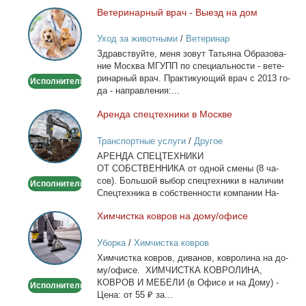
Ве­те­ри­нар­ный врач - Вы­езд на дом
Ветеринарный
врач
Уход за животными
/
Ветеринар
-
Здрав­ствуй­те, ме­ня зо­вут Та­тья­на Об­ра­зо­ва­
Выезд
ние Москва МГУПП по спе­ци­аль­но­сти - ве­те­
на
ри­нар­ный врач. Прак­ти­ку­ю­щий врач с 2013 го­
Исполнитель
дом
да - на­прав­ле­ния:...
Арен­да спец­тех­ни­ки в Москве
Аренда
спецтехники
Транспортные услуги
/
Другое
в
АРЕНДА СПЕЦТЕХНИКИ
Москве
ОТ СОБСТВЕННИКА от од­ной сме­ны (8 ча­
сов). Боль­шой вы­бор спец­тех­ни­ки в на­ли­чии
Исполнитель
Спец­тех­ни­ка в соб­ствен­но­сти ком­па­нии На­
лич­ный...
Хим­чист­ка ков­ров на до­му/офи­се
Химчистка
ковров
Уборка
/
Химчистка ковров
на
Хим­чист­ка ков­ров, ди­ва­нов, ков­ро­ли­на на до­
дому/
му/офи­се. ХИМЧИСТКА КОВРОЛИНА,
офисе
КОВРОВ И МЕБЕЛИ (в Офи­се и на До­му) -
Исполнитель
Це­на: от 55 ₽ за...