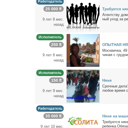
Работодатель
25 000 ₶
Тре­бу­ет­ся ня
Агент­ству до­ма
ный уход за ре­
9 лет 8 мес.
назад
Исполнитель
250 ₶
ОПЫТНАЯ НЯ
Моск­вич­ка, 49
чи­ная с груд­ни
9 лет 8 мес.
назад
Исполнитель
150 ₶
Ня­ня
Сроч­ные де­ла?
лю­бое вре­мя с
9 лет 9 мес.
назад
Работодатель
35 000 ₶
Ня­ня на ма­ш
Тре­бу­ет­ся ня­
ре­бен­ка.Обя­за
9 лет 10 мес.