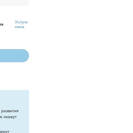
Услуги
ва
няни
 раз­ви­тия
ые ока­жут
бе­рут