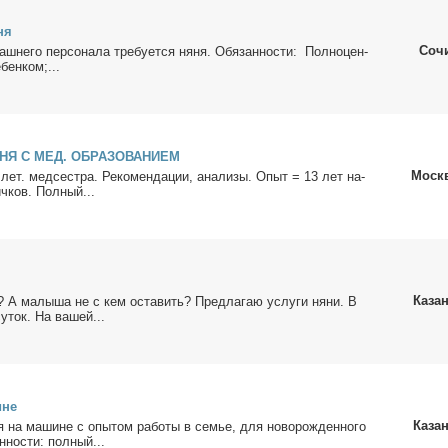
­ня
Соч
ш­не­го пер­со­на­ла тре­бу­ет­ся ня­ня. Обя­зан­но­сти: Пол­но­цен­
бен­ком;...
НЯ С МЕД. ОБРАЗОВАНИЕМ
Моск
 лет. мед­сест­ра. Ре­ко­мен­да­ции, ана­ли­зы. Опыт = 13 лет на­
ч­ков. Пол­ный...
Каза
 А ма­лы­ша не с кем оста­вить? Пред­ла­гаю услу­ги ня­ни. В
у­ток. На ва­шей...
ине
Каза
ня на ма­шине с опы­том ра­бо­ты в се­мье, для но­во­рож­ден­но­го
н­но­сти: пол­ный...