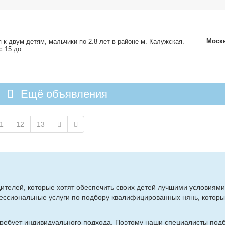
Моск
­ня к двум де­тям, маль­чи­ки по 2.8 лет в рай­оне м. Ка­луж­ская.
с 15 до...
Ещё объявления
1
12
13
те­лей, ко­то­рые хо­тят обес­пе­чить сво­их де­тей луч­ши­ми усло­ви­я­ми
ес­сио­наль­ные услу­ги по под­бо­ру ква­ли­фи­ци­ро­ван­ных нянь, ко­то­р
­бу­ет ин­ди­ви­ду­аль­но­го под­хо­да. По­это­му на­ши спе­ци­а­ли­сты под­