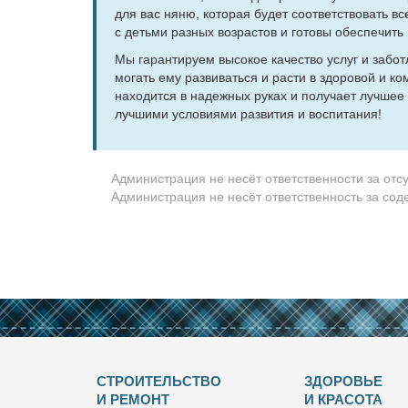
для вас ня­ню, ко­то­рая бу­дет со­от­вет­ство­вать в
с детьми раз­ных воз­рас­тов и го­то­вы обес­пе­чить 
Мы га­ран­ти­ру­ем вы­со­кое ка­че­ство услуг и за­бо
мо­гать ему раз­ви­вать­ся и рас­ти в здо­ро­вой и к
на­хо­дит­ся в на­деж­ных ру­ках и по­лу­ча­ет луч­шее 
луч­ши­ми усло­ви­я­ми раз­ви­тия и вос­пи­та­ния!
Администрация не несёт ответственности за отс
Администрация не несёт ответственность за со
СТРОИТЕЛЬСТВО
ЗДОРОВЬЕ
И РЕМОНТ
И КРАСОТА