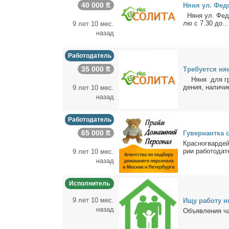
40 000 ₶
Ня­ня ул. Фе­до
Ня­ня ул. Фе­до­
лю с 7.30 до...
9 лет 10 мес.
назад
Работодатель
35 000 ₶
Тре­бу­ет­ся ня
Ня­ня для груд­
де­ния, на­ли­чи
9 лет 10 мес.
назад
Работодатель
65 000 ₶
Гу­вер­нант­ка 
Крас­но­гвар­де
рии ра­бо­то­да­т
9 лет 10 мес.
назад
Исполнитель
9 лет 10 мес.
Ищу ра­бо­ту н
назад
Объ­яв­ле­ния ч