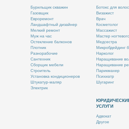
Бу­риль­щик сква­жин
Бо­токс для во­лос
Га­зов­щик
Ви­за­жист
Ев­ро­ре­монт
Врач
Ланд­шафт­ный ди­зай­нер
Кос­ме­то­лог
Мел­кий ре­монт
Мас­са­жист
Муж на час
Ма­стер ног­те­во­г
Остек­ле­ние бал­ко­нов
Мед­сест­ра
Плот­ник
Мик­роб­дей­динг 
Раз­но­ра­бо­чие
Нар­ко­лог
Сан­тех­ник
На­ра­щи­ва­ние во
Сбор­щик ме­бе­ли
На­ра­щи­ва­ние ре
Стро­и­тель
Па­рик­махер
Уста­нов­ка кон­ди­ци­о­не­ров
Пси­хи­атр
Шту­ка­тур-ма­ляр
Шу­га­ринг
Элек­трик
ЮРИДИЧЕСКИ
УСЛУГИ
Адво­кат
Дру­гое
Но­та­ри­ус