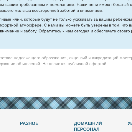
сем ва­шим тре­бо­ва­ни­ям и по­же­ла­ни­ям. На­ши ня­ни име­ют бо­га­тый 
ва­ше­го ма­лы­ша все­сто­рон­ней за­бо­той и вни­ма­ни­ем.
т­ли­вые ня­ни, ко­то­рые бу­дут не толь­ко уха­жи­вать за ва­шим ре­бен­ко
ом­форт­ной ат­мо­сфе­ре. С на­ми вы мо­же­те быть уве­ре­ны в том, что 
вни­ма­ние и за­бо­ту. Об­ра­ти­тесь к нам се­го­дня и обес­печь­те сво­е­го 
утствие надлежащего образования, лицензий и аккредитаций масте
держание объявлений. Не является публичной офертой.
РАЗНОЕ
ДОМАШНИЙ
У
ПЕРСОНАЛ