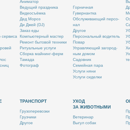
Ани­ма­тор
Вы
Ве­ду­щий празд­ни­ка
Гор­нич­ная
Др
Ви­део­съём­ка
Гу­вер­нант­ка
Мо
Дед Мо­роз
Об­слу­жи­ва­ю­щий пер­со­
Оз
Ди Джей (DJ)
нал
Са
За­каз еды
Дру­гое
Уб
о сер­ви­са
Ком­пью­тер­ный ма­стер
Пер­со­наль­ный во­ди­тель
Уб
Ре­монт бы­то­вой тех­ни­ки
По­вар
Уб
бро­вей
Ри­ту­аль­ные услу­ги
Управ­ля­ю­щий за­го­род­
Хи
Сбор­ка май­нинг-ферм
ным до­мом
Ух
­лос
Та­ма­да
Са­дов­ник
те
с­ниц
Фо­то­граф
Се­мей­ная па­ра
Услу­ги ня­ни
Услу­ги си­дел­ки
Е
ТРАНСПОРТ
УХОД
О
ЗА ЖИВОТНЫМИ
Гру­зо­пе­ре­воз­ки
Пр
Груз­чи­ки
Ве­те­ри­нар
Пр
Дру­гое
Вы­гул со­бак
Пр
Ку­рьер
Дру­гое
Ре