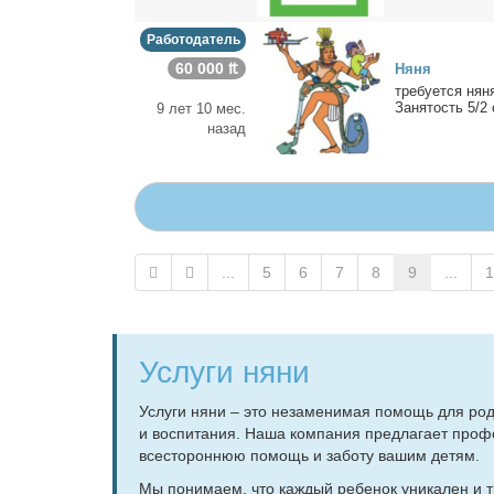
Работодатель
60 000 ₶
Ня­ня
тре­бу­ет­ся ня
За­ня­тость 5/2 
9 лет 10 мес.
назад
...
5
6
7
8
9
...
1
Услуги няни
Услу­ги ня­ни – это неза­ме­ни­мая по­мощь для ро­ди­
и вос­пи­та­ния. На­ша ком­па­ния пред­ла­га­ет про­ф
все­сто­рон­нюю по­мощь и за­бо­ту ва­шим де­тям.
Мы по­ни­ма­ем, что каж­дый ре­бе­нок уни­ка­лен и тре