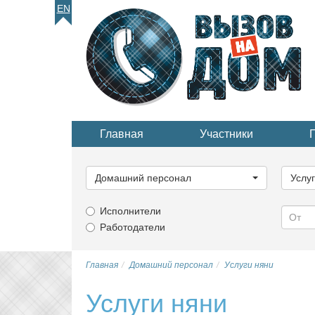
EN
Главная
Участники
Выберите
Выбер
категорию...
катего
Домашний персонал
Услу
Исполнители
Работодатели
Главная
Домашний персонал
Услуги няни
Услуги няни