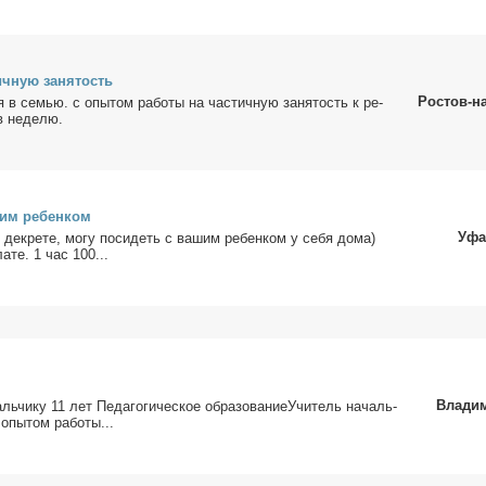
ич­ную за­ня­тость
Ростов-н
ня в се­мью. с опы­том ра­бо­ты на ча­стич­ную за­ня­тость к ре­
в неде­лю.
шим ре­бен­ком
Уфа
де­кре­те, мо­гу по­си­деть с ва­шим ре­бен­ком у се­бя до­ма)
а­те. 1 час 100...
Влади
маль­чи­ку 11 лет Пе­да­го­ги­че­ское образованиеУчитель на­чаль­
опы­том ра­бо­ты...