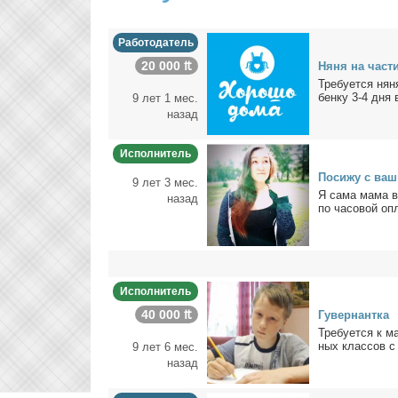
Работодатель
20 000 ₶
Ня­ня на ча­ст
Тре­бу­ет­ся ня­
бен­ку 3-4 дня 
9 лет 1 мес.
назад
Исполнитель
По­си­жу с ва­
9 лет 3 мес.
Я са­ма ма­ма в 
назад
по ча­со­вой опл
Исполнитель
40 000 ₶
Гу­вер­нант­ка
Тре­бу­ет­ся к 
ных клас­сов с 
9 лет 6 мес.
назад