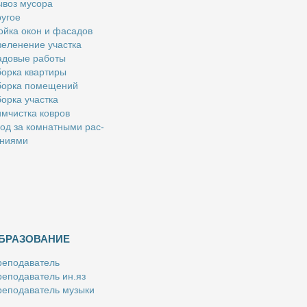
­воз му­со­ра
у­гое
й­ка окон и фа­са­дов
е­ле­не­ние участ­ка
­до­вые ра­бо­ты
ор­ка квар­ти­ры
ор­ка по­ме­ще­ний
ор­ка участ­ка
м­чист­ка ков­ров
од за ком­нат­ны­ми рас­
­ни­я­ми
БРАЗОВАНИЕ
е­по­да­ва­тель
е­по­да­ва­тель ин.яз
е­по­да­ва­тель му­зы­ки
­пе­ти­тор