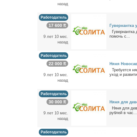
назад
Работодатель
17 600 ₶
Гу­вер­нант­ка 
Гу­вер­нант­ка 
по­мочь с...
9 лет 10 мес.
назад
Работодатель
22 000 ₶
Ня­ня Но­во­са­
Тре­бу­ет­ся ня­
уход и раз­ви­ти
9 лет 10 мес.
назад
Работодатель
30 000 ₶
Ня­ня для де­в
Ня­ня для де­во
руб­лей в час...
9 лет 10 мес.
назад
Работодатель