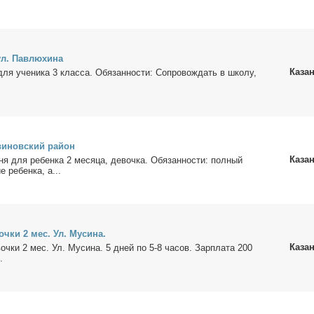
ул. Пав­лю­хи­на
Каза
для уче­ни­ка 3 клас­са. Обя­зан­но­сти: Со­про­вож­дать в шко­лу,
ви­нов­ский рай­он
Каза
ня для ре­бен­ка 2 ме­ся­ца, де­воч­ка. Обя­зан­но­сти: пол­ный
е ре­бен­ка, а...
оч­ки 2 мес. Ул. Му­си­на.
Каза
ч­ки 2 мес. Ул. Му­си­на. 5 дней по 5-8 ча­сов. Зар­пла­та 200
.