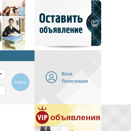
Добавить
новое
объявление
Вход
Регистрация
Найти
объявления