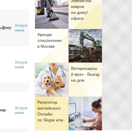
Хим­чист­ка
ков­ров
на до­му/
офи­се
Услуги
а-Дону
няни
Арен­да
спец­тех­ни­ки
в Москве
Услуги
няни
Ве­те­ри­нар­ны
й врач - Вы­езд
на дом
Ре­пе­ти­тор
Услуги
ан­глий­ско­го
мир
няни
Он­лайн
по Skype или..
.