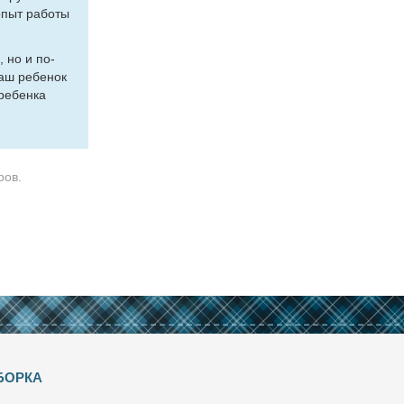
опыт ра­бо­ты
м, но и по­
ваш ре­бе­нок
ре­бен­ка
ров.
БОРКА