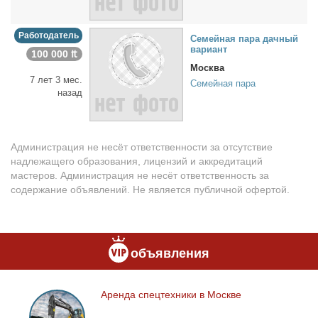
Работодатель
Се­мей­ная па­ра дач­ный
ва­ри­ант
100 000 ₶
Москва
7 лет 3 мес.
Семейная пара
назад
Администрация не несёт ответственности за отсутствие
надлежащего образования, лицензий и аккредитаций
мастеров. Администрация не несёт ответственность за
содержание объявлений. Не является публичной офертой.
объявления
Арен­да спец­тех­ни­ки в Москве
Аренда
спецтехники