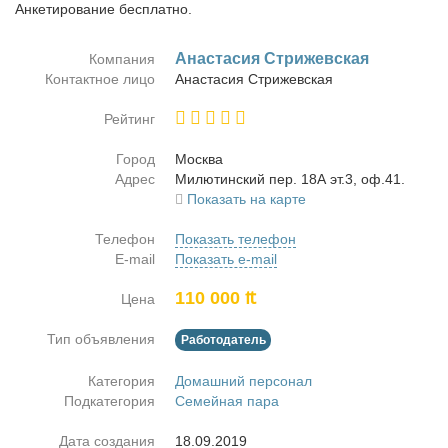
Анкетирование бесплатно.
Ана­ста­сия Стри­жев­ская
Компания
Контактное лицо
Ана­ста­сия Стри­жев­ская
Рейтинг
Город
Москва
Адрес
Ми­лю­тин­ский пер. 18А эт.3, оф.41.
Показать на карте
Телефон
Показать телефон
E-mail
Показать e-mail
110 000 ₶
Цена
Тип объявления
Работодатель
Категория
Домашний персонал
Подкатегория
Семейная пара
Дата создания
18.09.2019