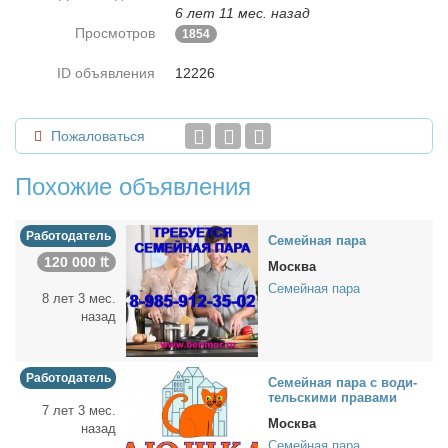
6 лет 11 мес. назад
Просмотров
1854
ID объявления
12226
Пожаловаться
Похожие объявления
Работодатель
Се­мей­ная па­ра
120 000 ₶
Москва
Семейная пара
8 лет 3 мес.
назад
Работодатель
Се­мей­ная па­ра с во­ди­
тель­ски­ми пра­ва­ми
7 лет 3 мес.
Москва
назад
Семейная пара