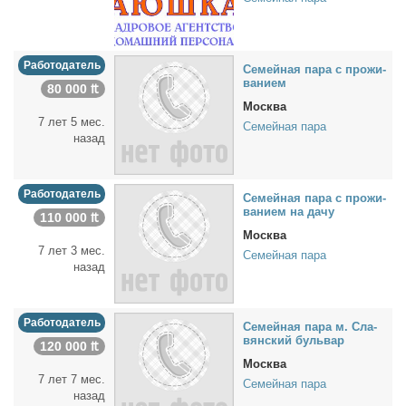
Работодатель
Се­мей­ная па­ра с про­жи­
ва­ни­ем
80 000 ₶
Москва
7 лет 5 мес.
Семейная пара
назад
Работодатель
Се­мей­ная па­ра с про­жи­
ва­ни­ем на да­чу
110 000 ₶
Москва
7 лет 3 мес.
Семейная пара
назад
Работодатель
Се­мей­ная па­ра м. Сла­
вян­ский буль­вар
120 000 ₶
Москва
7 лет 7 мес.
Семейная пара
назад