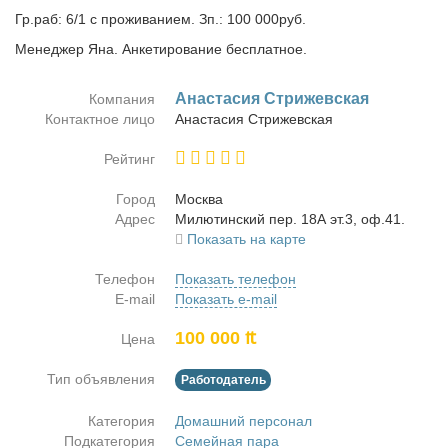
Гр.раб: 6/1 с проживанием. Зп.: 100 000руб.
Менеджер Яна. Анкетирование бесплатное.
Ана­ста­сия Стри­жев­ская
Компания
Контактное лицо
Ана­ста­сия Стри­жев­ская
Рейтинг
Город
Москва
Адрес
Ми­лю­тин­ский пер. 18А эт.3, оф.41.
Показать на карте
Телефон
Показать телефон
E-mail
Показать e-mail
100 000 ₶
Цена
Тип объявления
Работодатель
Категория
Домашний персонал
Подкатегория
Семейная пара