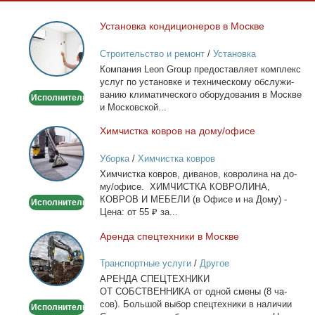
Уста­нов­ка кон­ди­ци­о­не­ров в Москве
Установка
кондиционеров
Строительство и ремонт
/
Установка
в
кондиционеров
Ком­па­ния Leon Group предо­став­ля­ет ком­плекс
Москве
услуг по уста­нов­ке и тех­ни­че­ско­му об­слу­жи­
ва­нию кли­ма­ти­че­ско­го обо­ру­до­ва­ния в Москве
Исполнитель
и Мос­ков­ской...
Хим­чист­ка ков­ров на до­му/офи­се
Химчистка
ковров
Уборка
/
Химчистка ковров
на
Хим­чист­ка ков­ров, ди­ва­нов, ков­ро­ли­на на до­
дому/
му/офи­се. ХИМЧИСТКА КОВРОЛИНА,
офисе
КОВРОВ И МЕБЕЛИ (в Офи­се и на До­му) -
Исполнитель
Це­на: от 55 ₽ за...
Арен­да спец­тех­ни­ки в Москве
Аренда
спецтехники
Транспортные услуги
/
Другое
в
АРЕНДА СПЕЦТЕХНИКИ
Москве
ОТ СОБСТВЕННИКА от од­ной сме­ны (8 ча­
сов). Боль­шой вы­бор спец­тех­ни­ки в на­ли­чии
Исполнитель