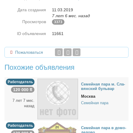
Дата создания
11.03.2019
7 лет 6 мес. назад
Просмотров
3373
ID объявления
11661
Пожаловаться
Похожие объявления
Работодатель
Се­мей­ная па­ра м. Сла­
вян­ский буль­вар
120 000 ₶
Москва
7 лет 7 мес.
Семейная пара
назад
Работодатель
Се­мей­ная па­ра в до­мо­
де­до­во