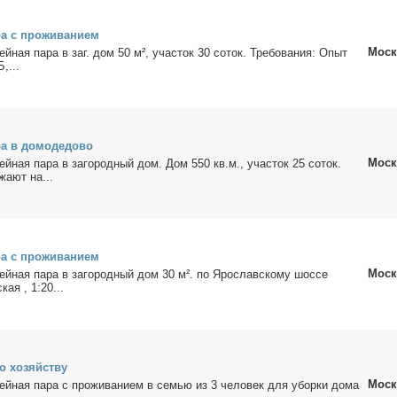
а с про­жи­ва­ни­ем
Моск
мей­ная па­ра в заг. дом 50 м², уча­сток 30 со­ток. Тре­бо­ва­ния: Опыт
,...
а в до­мо­де­до­во
Моск
мей­ная па­ра в за­го­род­ный дом. Дом 550 кв.м., уча­сток 25 со­ток.
­жа­ют на...
а с про­жи­ва­ни­ем
Моск
мей­ная па­ра в за­го­род­ный дом 30 м². по Яро­слав­ско­му шос­се
кая , 1:20...
о хо­зяй­ству
Моск
мей­ная па­ра с про­жи­ва­ни­ем в се­мью из 3 че­ло­век для убор­ки до­ма