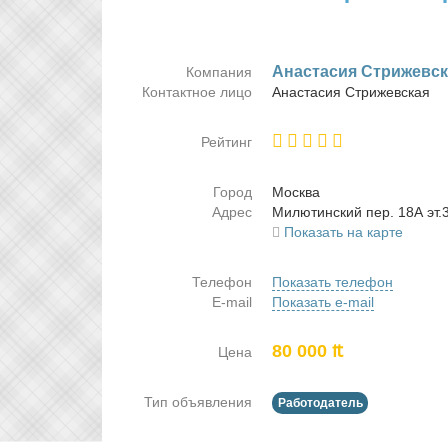
Ана­ста­сия Стри­жев­с
Компания
Контактное лицо
Ана­ста­сия Стри­жев­ская
Рейтинг
Город
Москва
Адрес
Ми­лю­тин­ский пер. 18А эт.
Показать на карте
Телефон
Показать телефон
E-mail
Показать e-mail
80 000 ₶
Цена
Тип объявления
Работодатель