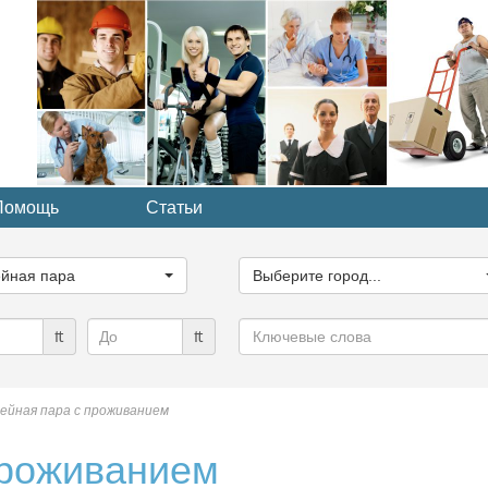
Помощь
Статьи
ите
Выберите
рию...
город...
йная пара
Выберите город...
Ключевые
₶
₶
слова
ейная пара с проживанием
проживанием