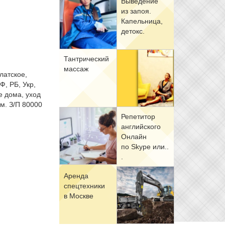
Вы­ве­де­ние
из за­поя.
Ка­пель­ни­ца,
де­токс.
Тан­три­че­ский
мас­саж
латское,
Ф, РБ, Укр,
е дома, уход
м. З/П 80000
Ре­пе­ти­тор
ан­глий­ско­го
Он­лайн
по Skype или..
.
Арен­да
спец­тех­ни­ки
в Москве