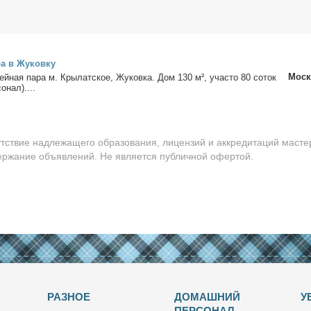
ра в Жу­ков­ку
Моск
мей­ная па­ра м. Кры­лат­ское, Жу­ков­ка. Дом 130 м², уча­сто 80 со­ток
о­нал)....
утствие надлежащего образования, лицензий и аккредитаций масте
держание объявлений. Не является публичной офертой.
РАЗНОЕ
ДОМАШНИЙ
У
ПЕРСОНАЛ