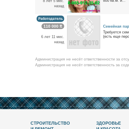
800 кв.м. и...
8 лет 5 мес.
назад
Работодатель
110 000 ₶
Се­мей­ная па­
Тре­бу­ет­ся се­
(есть еще пер­с
6 лет 11 мес.
назад
Администрация не несёт ответственности за отс
Администрация не несёт ответственность за со
СТРОИТЕЛЬСТВО
ЗДОРОВЬЕ
И РЕМОНТ
И КРАСОТА