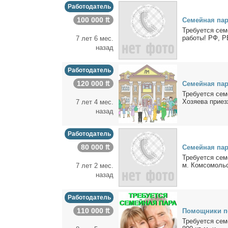
Работодатель
100 000 ₶
Се­мей­ная па­р
Тре­бу­ет­ся се­
ра­бо­ты! РФ, РБ
7 лет 6 мес.
назад
Работодатель
120 000 ₶
Се­мей­ная па­р
Тре­бу­ет­ся се­
Хо­зя­е­ва при­ез
7 лет 4 мес.
назад
Работодатель
80 000 ₶
Се­мей­ная па­р
Тре­бу­ет­ся се­
м. Ком­со­моль­с
7 лет 2 мес.
назад
Работодатель
110 000 ₶
По­мощ­ни­ки п
Тре­бу­ет­ся се­