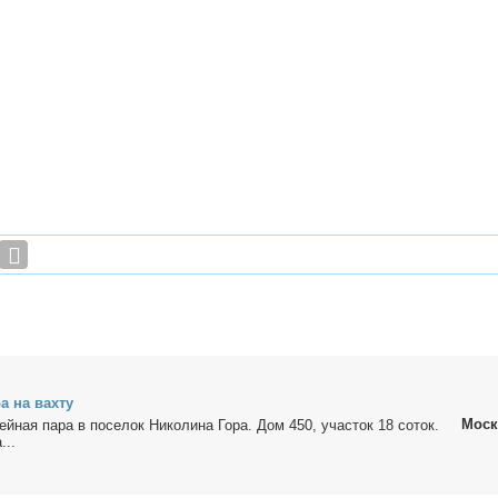
ра на вах­ту
Моск
мей­ная па­ра в по­се­лок Ни­ко­ли­на Го­ра. Дом 450, уча­сток 18 со­ток.
...