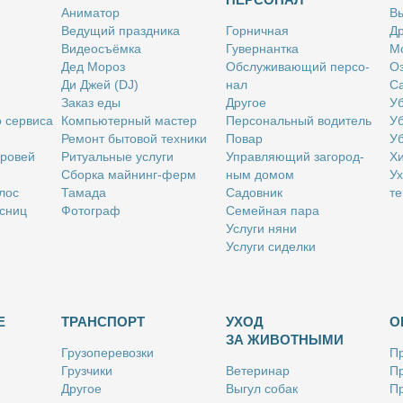
Ани­ма­тор
Вы
Ве­ду­щий празд­ни­ка
Гор­нич­ная
Др
Ви­део­съём­ка
Гу­вер­нант­ка
Мо
Дед Мо­роз
Об­слу­жи­ва­ю­щий пер­со­
Оз
Ди Джей (DJ)
нал
Са
За­каз еды
Дру­гое
Уб
о сер­ви­са
Ком­пью­тер­ный ма­стер
Пер­со­наль­ный во­ди­тель
Уб
Ре­монт бы­то­вой тех­ни­ки
По­вар
Уб
бро­вей
Ри­ту­аль­ные услу­ги
Управ­ля­ю­щий за­го­род­
Хи
Сбор­ка май­нинг-ферм
ным до­мом
Ух
­лос
Та­ма­да
Са­дов­ник
те
с­ниц
Фо­то­граф
Се­мей­ная па­ра
Услу­ги ня­ни
Услу­ги си­дел­ки
Е
ТРАНСПОРТ
УХОД
О
ЗА ЖИВОТНЫМИ
Гру­зо­пе­ре­воз­ки
Пр
Груз­чи­ки
Ве­те­ри­нар
Пр
Дру­гое
Вы­гул со­бак
Пр