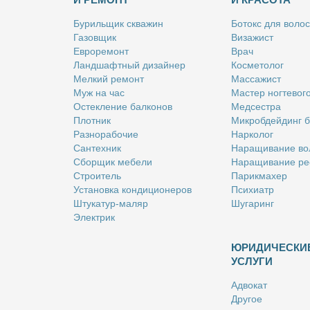
Бу­риль­щик сква­жин
Бо­токс для во­лос
Га­зов­щик
Ви­за­жист
Ев­ро­ре­монт
Врач
Ланд­шафт­ный ди­зай­нер
Кос­ме­то­лог
Мел­кий ре­монт
Мас­са­жист
Муж на час
Ма­стер ног­те­во­г
Остек­ле­ние бал­ко­нов
Мед­сест­ра
Плот­ник
Мик­роб­дей­динг 
Раз­но­ра­бо­чие
Нар­ко­лог
Сан­тех­ник
На­ра­щи­ва­ние во
Сбор­щик ме­бе­ли
На­ра­щи­ва­ние ре
Стро­и­тель
Па­рик­махер
Уста­нов­ка кон­ди­ци­о­не­ров
Пси­хи­атр
Шту­ка­тур-ма­ляр
Шу­га­ринг
Элек­трик
ЮРИДИЧЕСКИ
УСЛУГИ
Адво­кат
Дру­гое