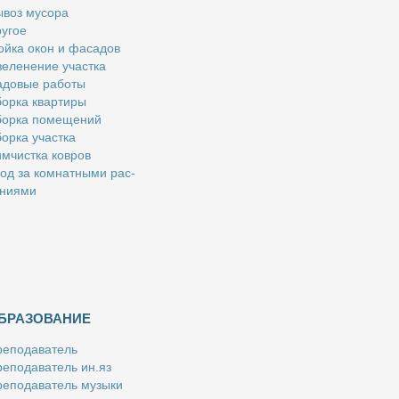
­воз му­со­ра
у­гое
й­ка окон и фа­са­дов
е­ле­не­ние участ­ка
­до­вые ра­бо­ты
ор­ка квар­ти­ры
ор­ка по­ме­ще­ний
ор­ка участ­ка
м­чист­ка ков­ров
од за ком­нат­ны­ми рас­
­ни­я­ми
БРАЗОВАНИЕ
е­по­да­ва­тель
е­по­да­ва­тель ин.яз
е­по­да­ва­тель му­зы­ки