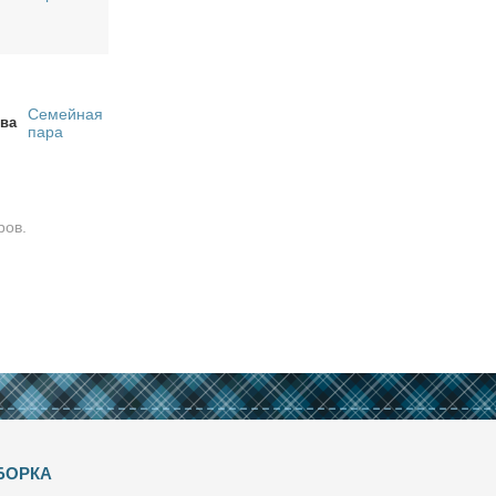
Семейная
ва
пара
ров.
БОРКА