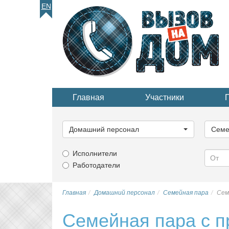
EN
Главная
Участники
Выберите
Выбер
категорию...
катего
Домашний персонал
Семе
Исполнители
Работодатели
Главная
Домашний персонал
Семейная пара
Сем
Семейная пара с 