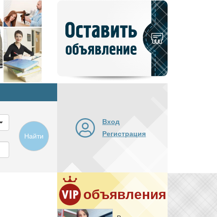
Добавить
новое
объявление
Вход
Регистрация
Найти
объявления