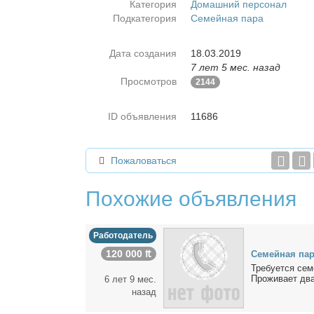
Категория
Домашний персонал
Подкатегория
Семейная пара
Дата создания
18.03.2019
7 лет 5 мес. назад
Просмотров
2144
ID объявления
11686
Пожаловаться
Похожие объявления
Работодатель
120 000 ₶
Се­мей­ная па­
Тре­бу­ет­ся се­
Про­жи­ва­ет два
6 лет 9 мес.
назад