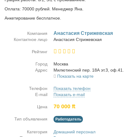
Оплата: 70000 рублей. Менеджер Яна.
Анкетирование бесплатное.
Ана­ста­сия Стри­жев­ская
Компания
Контактное лицо
Ана­ста­сия Стри­жев­ская
Рейтинг
Город
Москва
Адрес
Ми­лю­тин­ский пер. 18А эт.3, оф.41.
Показать на карте
Телефон
Показать телефон
E-mail
Показать e-mail
70 000 ₶
Цена
Тип объявления
Работодатель
Категория
Домашний персонал