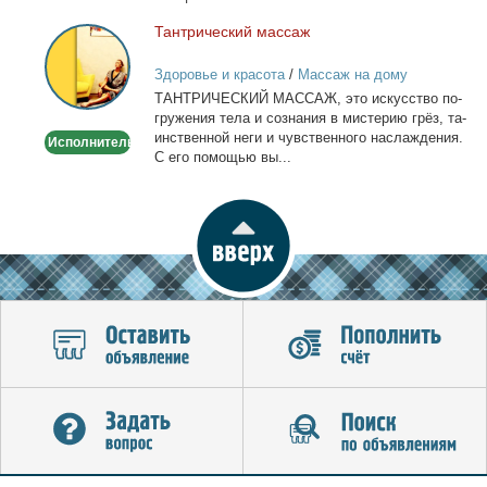
лич­ный...
Тан­три­че­ский мас­саж
Тантрический
массаж
Здоровье и красота
/
Массаж на дому
ТАНТРИЧЕСКИЙ МАССАЖ, это ис­кус­ство по­
гру­же­ния те­ла и со­зна­ния в ми­сте­рию грёз, та­
ин­ствен­ной неги и чув­ствен­но­го на­сла­жде­ния.
Исполнитель
С его по­мо­щью вы...