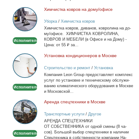
Хим­чист­ка ков­ров на до­му/офи­се
Химчистка
ковров
Уборка
/
Химчистка ковров
на
Хим­чист­ка ков­ров, ди­ва­нов, ков­ро­ли­на на до­
дому/
му/офи­се. ХИМЧИСТКА КОВРОЛИНА,
офисе
КОВРОВ И МЕБЕЛИ (в Офи­се и на До­му) -
Исполнитель
Це­на: от 55 ₽ за...
Уста­нов­ка кон­ди­ци­о­не­ров в Москве
Установка
кондиционеров
Строительство и ремонт
/
Установка
в
кондиционеров
Ком­па­ния Leon Group предо­став­ля­ет ком­плекс
Москве
услуг по уста­нов­ке и тех­ни­че­ско­му об­слу­жи­
ва­нию кли­ма­ти­че­ско­го обо­ру­до­ва­ния в Москве
Исполнитель
и Мос­ков­ской...
Арен­да спец­тех­ни­ки в Москве
Аренда
спецтехники
Транспортные услуги
/
Другое
в
АРЕНДА СПЕЦТЕХНИКИ
Москве
ОТ СОБСТВЕННИКА от од­ной сме­ны (8 ча­
сов). Боль­шой вы­бор спец­тех­ни­ки в на­ли­чии
Исполнитель
Спец­тех­ни­ка в соб­ствен­но­сти ком­па­нии На­