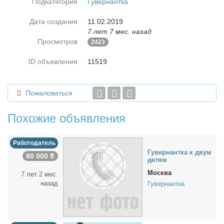
Подкатегория
Гувернантка
Дата создания
11.02.2019
7 лет 7 мес. назад
Просмотров
2423
ID объявления
11519
Пожаловаться
Похожие объявления
Работодатель
Гу­вер­нант­ка к двум
80 000 ₶
де­тям
Москва
7 лет 2 мес.
назад
Гувернантка