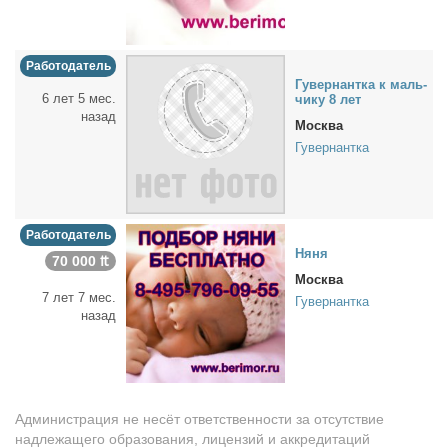
Работодатель
Гу­вер­нант­ка к маль­
6 лет 5 мес.
чи­ку 8 лет
назад
Москва
Гувернантка
Работодатель
Ня­ня
70 000 ₶
Москва
7 лет 7 мес.
Гувернантка
назад
Администрация не несёт ответственности за отсутствие
надлежащего образования, лицензий и аккредитаций