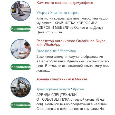
Хим­чист­ка ков­ров на до­му/офи­се
Химчистка
ковров
Уборка
/
Химчистка ковров
на
Хим­чист­ка ков­ров, ди­ва­нов, ков­ро­ли­на на до­
дому/
му/офи­се. ХИМЧИСТКА КОВРОЛИНА,
офисе
КОВРОВ И МЕБЕЛИ (в Офи­се и на До­му) -
Исполнитель
Це­на: от 55 ₽ за...
Ре­пе­ти­тор ан­глий­ско­го Он­лайн по Skype
Репетитор
или WhatsApp
английского
Образование
/
Репетитор
Онлайн
За­кон­чи­ла шко­лу и по­лу­чи­ла об­ра­зо­ва­ние
по
в Ве­ли­ко­бри­та­нии. Иде­аль­ный Бри­тан­ский ак­
Skype
цент. В от­ли­чие от но­си­те­лей язы­ка, мо­гу объ­
Исполнитель
или
яс­нить...
WhatsApp
Арен­да спец­тех­ни­ки в Москве
Аренда
спецтехники
Транспортные услуги
/
Другое
в
АРЕНДА СПЕЦТЕХНИКИ
Москве
ОТ СОБСТВЕННИКА от од­ной сме­ны (8 ча­
сов). Боль­шой вы­бор спец­тех­ни­ки в на­ли­чии
Исполнитель
Спец­тех­ни­ка в соб­ствен­но­сти ком­па­нии На­
лич­ный...