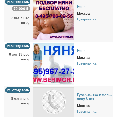
Работодатель
Ня­ня
70 000 ₶
Москва
7 лет 7 мес.
Гувернантка
назад
Работодатель
Ня­ня
8 лет 13 мес.
Москва
назад
Гувернантка
Работодатель
Гу­вер­нант­ка к маль­
6 лет 5 мес.
чи­ку 8 лет
назад
Москва
Гувернантка