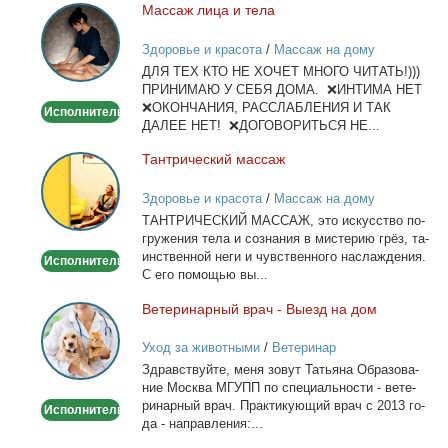
Мас­саж ли­ца и те­ла
Массаж
лица
Здоровье и красота
/
Массаж на дому
и
ДЛЯ ТЕХ КТО НЕ ХОЧЕТ МНОГО ЧИТАТЬ!)))
тела
ПРИНИМАЮ У СЕБЯ ДОМА. ❌ИНТИМА НЕТ
❌ОКОНЧАНИЯ, РАССЛАБЛЕНИЯ И ТАК
Исполнитель
ДАЛЕЕ НЕТ! ❌ДОГОВОРИТЬСЯ НЕ...
Тан­три­че­ский мас­саж
Тантрический
массаж
Здоровье и красота
/
Массаж на дому
ТАНТРИЧЕСКИЙ МАССАЖ, это ис­кус­ство по­
гру­же­ния те­ла и со­зна­ния в ми­сте­рию грёз, та­
ин­ствен­ной неги и чув­ствен­но­го на­сла­жде­ния.
Исполнитель
С его по­мо­щью вы...
Ве­те­ри­нар­ный врач - Вы­езд на дом
Ветеринарный
врач
Уход за животными
/
Ветеринар
-
Здрав­ствуй­те, ме­ня зо­вут Та­тья­на Об­ра­зо­ва­
Выезд
ние Москва МГУПП по спе­ци­аль­но­сти - ве­те­
на
ри­нар­ный врач. Прак­ти­ку­ю­щий врач с 2013 го­
Исполнитель
дом
да - на­прав­ле­ния:...