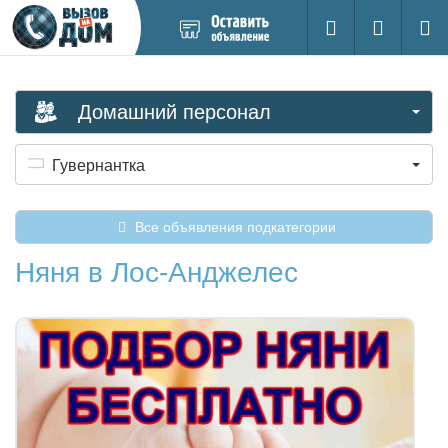
Добавить
Вход на са
Поиск
новое
объявление
Домашний персонал
Гувернантка
Все объявления подкатегории
Няня в Лос-Анджелес