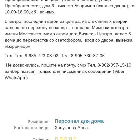
Преображенская, дом 6 вывеска Бэрримор (вход со двора), с
10.00-18.00, сб , вс -вых.
В метро, последний вагон из центра, из стеклянных дверей
налево, по переходу до конца - направо. Мимо кинотеатра
имени Моссовета, мимо огромного Бизнес - Центра, далее 3
дома до перекрестка со светофором, вход со двора, вывеска
«Бэрримор».
Тел. Тел. 8-985-723-03-03 Тел. ‎‎8-905-730-37-06
Не дозвонились, пишите на почту, смс/ Тел. 8-962-997-15-10
вайбер, ватсап только для письменных сообщений (Viber,
WhatsApp )
Пер­со­нал для до­ма
Компания
Контактное лицо
Ха­ну­ка­е­ва Ал­ла