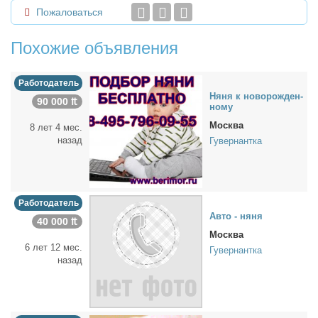
Пожаловаться
Похожие объявления
Работодатель
Ня­ня к но­во­рож­ден­
90 000 ₶
но­му
Москва
8 лет 4 мес.
назад
Гувернантка
Работодатель
Ав­то - ня­ня
40 000 ₶
Москва
6 лет 12 мес.
Гувернантка
назад