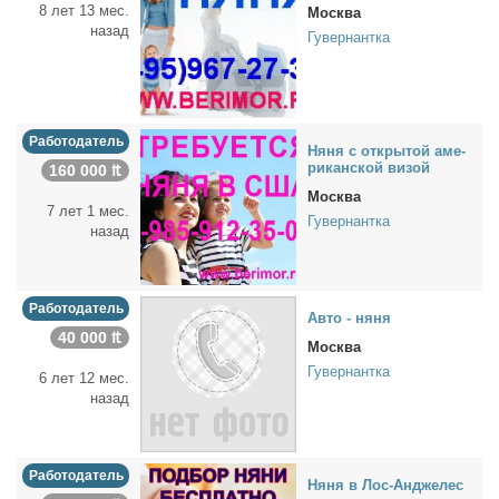
8 лет 13 мес.
Москва
назад
Гувернантка
Работодатель
Ня­ня с от­кры­той аме­
ри­кан­ской ви­зой
160 000 ₶
Москва
7 лет 1 мес.
Гувернантка
назад
Работодатель
Ав­то - ня­ня
40 000 ₶
Москва
Гувернантка
6 лет 12 мес.
назад
Работодатель
Ня­ня в Лос-Ан­дже­лес