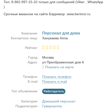
Тел. 8-962-997-15-10 только для сообщений (Viber , WhatsApp
)
Cрочные вакансии на сайте Бэрримор www.berimor.ru
Пер­со­нал для до­ма
Компания
Контактное лицо
Ха­ну­ка­е­ва Ал­ла
Рейтинг
Город
Москва
Адрес
ул Пре­об­ра­жен­ская дом 6
Показать на карте
Телефон
Показать телефон
E-mail
Показать e-mail
Тип объявления
Работодатель
Категория
Домашний персонал
Подкатегория
Гувернантка