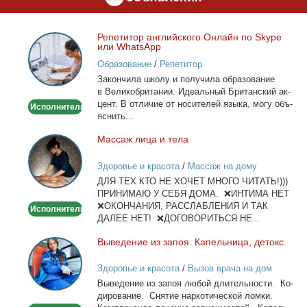
Ре­пе­ти­тор ан­глий­ско­го Он­лайн по Skype
Репетитор
или WhatsApp
английского
Образование
/
Репетитор
Онлайн
За­кон­чи­ла шко­лу и по­лу­чи­ла об­ра­зо­ва­ние
по
в Ве­ли­ко­бри­та­нии. Иде­аль­ный Бри­тан­ский ак­
Skype
цент. В от­ли­чие от но­си­те­лей язы­ка, мо­гу объ­
Исполнитель
или
яс­нить...
WhatsApp
Мас­саж ли­ца и те­ла
Массаж
лица
Здоровье и красота
/
Массаж на дому
и
ДЛЯ ТЕХ КТО НЕ ХОЧЕТ МНОГО ЧИТАТЬ!)))
тела
ПРИНИМАЮ У СЕБЯ ДОМА. ❌ИНТИМА НЕТ
❌ОКОНЧАНИЯ, РАССЛАБЛЕНИЯ И ТАК
Исполнитель
ДАЛЕЕ НЕТ! ❌ДОГОВОРИТЬСЯ НЕ...
Вы­ве­де­ние из за­поя. Ка­пель­ни­ца, де­токс.
Выведение
из
Здоровье и красота
/
Вызов врача на дом
запоя.
Вы­ве­де­ние из за­поя лю­бой дли­тель­но­сти. Ко­
Капельница,
ди­ро­ва­ние. Сня­тие нар­ко­ти­че­ской лом­ки.
детокс.