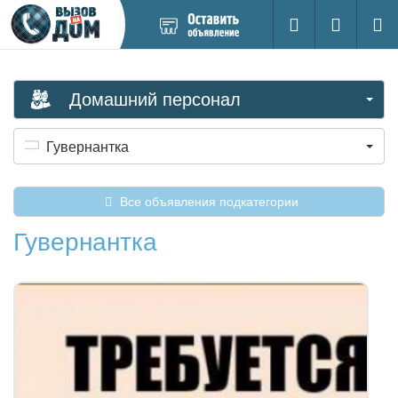
Добавить
Вход на са
Поиск
новое
объявление
Домашний персонал
Гувернантка
Все объявления подкатегории
Гувернантка