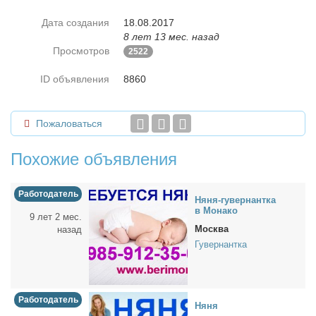
Дата создания
18.08.2017
8 лет 13 мес. назад
Просмотров
2522
ID объявления
8860
Пожаловаться
Похожие объявления
Работодатель
Ня­ня-гу­вер­нант­ка
в Мо­на­ко
9 лет 2 мес.
Москва
назад
Гувернантка
Работодатель
Ня­ня