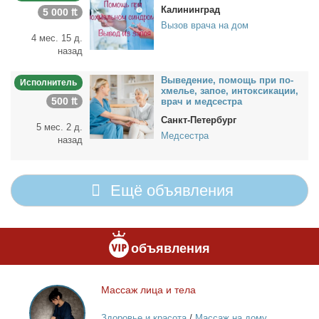
Калининград
5 000 ₶
Вызов врача на дом
4 мес. 15 д.
назад
Вы­ве­де­ние, по­мощь при по­
Исполнитель
хме­лье, за­пое, ин­ток­си­ка­ции,
500 ₶
врач и мед­сест­ра
Санкт-Петербург
5 мес. 2 д.
Медсестра
назад
Ещё объявления
объявления
Мас­саж ли­ца и те­ла
Массаж
лица
Здоровье и красота
/
Массаж на дому