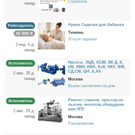
Строитель
назад
Нуж­на Си­дел­ка для ба­буш­ки
Работодатель
Тюмень
42 000 ₶
Услуги сиделки
3 нед. 6 д.
назад
На­со­сы ЭЦВ, А13В, ВК Д, К,
Исполнитель
КМ, КМН, КМХ, КсВ, НКУ, 4НК,
СД,СМ, Ш4 ,Х,АХ
2 мес. 25 д.
назад
Москва
Вызов сантехника на дом
Ре­монт стан­ков, прес­сов,ги­
Исполнитель
льо­тин, мо­ло­тов,обо­ру­до­ва­
ния,ЧПУ
2 мес. 25 д.
назад
Москва
Разнорабочие