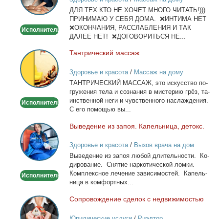
и
ДЛЯ ТЕХ КТО НЕ ХОЧЕТ МНОГО ЧИТАТЬ!)))
тела
ПРИНИМАЮ У СЕБЯ ДОМА. ❌ИНТИМА НЕТ
❌ОКОНЧАНИЯ, РАССЛАБЛЕНИЯ И ТАК
Исполнитель
ДАЛЕЕ НЕТ! ❌ДОГОВОРИТЬСЯ НЕ...
Тан­три­че­ский мас­саж
Тантрический
массаж
Здоровье и красота
/
Массаж на дому
ТАНТРИЧЕСКИЙ МАССАЖ, это ис­кус­ство по­
гру­же­ния те­ла и со­зна­ния в ми­сте­рию грёз, та­
ин­ствен­ной неги и чув­ствен­но­го на­сла­жде­ния.
Исполнитель
С его по­мо­щью вы...
Вы­ве­де­ние из за­поя. Ка­пель­ни­ца, де­токс.
Выведение
из
Здоровье и красота
/
Вызов врача на дом
запоя.
Вы­ве­де­ние из за­поя лю­бой дли­тель­но­сти. Ко­
Капельница,
ди­ро­ва­ние. Сня­тие нар­ко­ти­че­ской лом­ки.
детокс.
Ком­плекс­ное ле­че­ние за­ви­си­мо­стей. Ка­пель­
Исполнитель
ни­ца в ком­форт­ных...
Со­про­вож­де­ние сде­лок с недви­жи­мо­стью
Сопровождение
сделок
Юридические услуги
/
Риэлтор