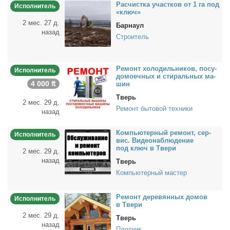
Рас­чист­ка участ­ков от 1 га под
Исполнитель
«ключ»
2 мес. 27 д.
Барнаул
назад
Строитель
Ре­монт хо­ло­диль­ни­ков, по­су­
Исполнитель
до­мо­еч­ных и сти­раль­ных ма­
4 000 ₶
шин
Тверь
2 мес. 29 д.
Ремонт бытовой техники
назад
Ком­пью­тер­ный ре­монт, сер­
Исполнитель
вис. Ви­део­на­блю­де­ние
под ключ в Тве­ри
2 мес. 29 д.
назад
Тверь
Компьютерный мастер
Ре­монт де­ре­вян­ных до­мов
Исполнитель
в Тве­ри
2 мес. 29 д.
Тверь
назад
Плотник