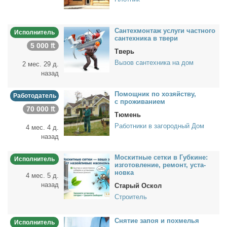
Сан­тех­мон­таж услу­ги част­но­го
Исполнитель
сан­тех­ни­ка в тве­ри
5 000 ₶
Тверь
Вызов сантехника на дом
2 мес. 29 д.
назад
По­мощ­ник по хо­зяй­ству,
Работодатель
с про­жи­ва­ни­ем
70 000 ₶
Тюмень
Работники в загородный Дом
4 мес. 4 д.
назад
Мос­кит­ные сет­ки в Губ­кине:
Исполнитель
из­го­тов­ле­ние, ре­монт, уста­
нов­ка
4 мес. 5 д.
назад
Старый Оскол
Строитель
Сня­тие за­поя и по­хме­лья
Исполнитель