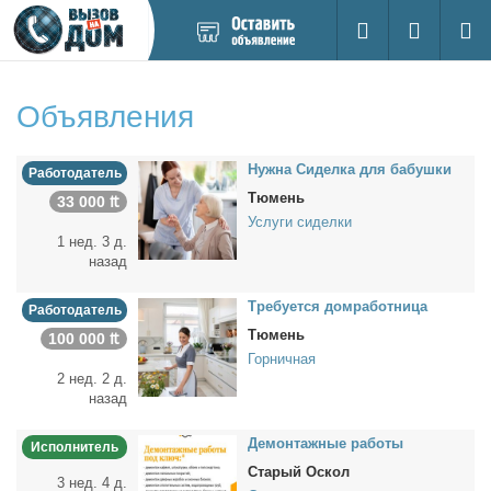
Добавить
Вход на са
Поиск
новое
объявление
Объявления
Нуж­на Си­дел­ка для ба­буш­ки
Работодатель
Тюмень
33 000 ₶
Услуги сиделки
1 нед. 3 д.
назад
Тре­бу­ет­ся дом­ра­бот­ни­ца
Работодатель
Тюмень
100 000 ₶
Горничная
2 нед. 2 д.
назад
Де­мон­таж­ные ра­бо­ты
Исполнитель
Старый Оскол
3 нед. 4 д.